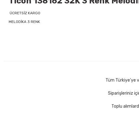
Ticon 138162 32K 3 Renk Melodik
ÜCRETSİZ KARGO
MELODİKA 3 RENK
Tüm Türkiye'ye ve
Siparişleriniz i
Toplu alımlard