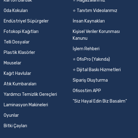
Karton Bardak
⭐ Mağazalarımız
Oda Kokuları
⭐ Tanıtım Videolarımız
Endüstriyel Süpürgeler
İnsan Kaynakları
Fotokopi Kağıtları
Kişisel Veriler Korunması
Kanunu
Telli Dosyalar
İşlem Rehberi
Plastik Klasörler
⭐ OfisPro (Yakında)
Mouselar
⭐ Dijital Baskı Hizmetleri
Kağıt Havlular
Sipariş Oluşturma
Atık Kumbaraları
Ofisostim APP
Yardımcı Temizlik Gereçleri
"Siz Hayal Edin Biz Basalım"
Laminasyon Makineleri
Oyunlar
Bitki Çayları