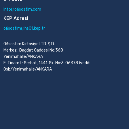
info@ofisostim.com
KEP Adresi
ofisostim@hs01.kep.tr
Ofisostim Kırtasiye LTD. ŞTİ.
Merkez : Bağdat Caddesi No:368
Yenimahalle/ANKARA
E-Ticaret : Serhat, 1441. Sk. No:3, 06378 İvedik
Osb/Yenimahalle/ANKARA