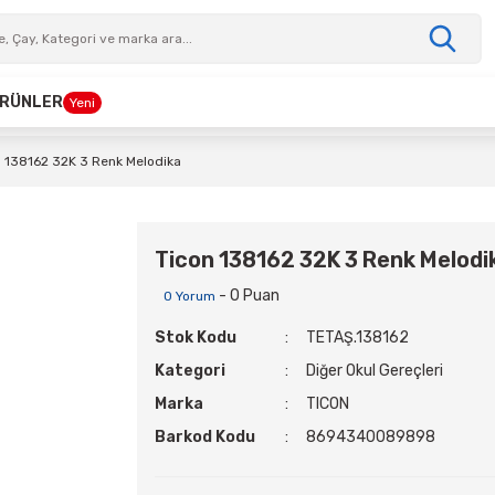
 ÜRÜNLER
Yeni
n 138162 32K 3 Renk Melodika
Ticon 138162 32K 3 Renk Melodi
- 0 Puan
0 Yorum
Stok Kodu
TETAŞ.138162
Kategori
Diğer Okul Gereçleri
Marka
TICON
Barkod Kodu
8694340089898