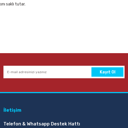
nı saklı tutar.
ce Siyah Bant Kesme Makinesi
epete Ekle
Kayıt Ol
İletişim
Telefon & Whatsapp Destek Hattı