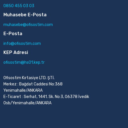
0850 455 03 03
Muhasebe E-Posta
muhasebe@ofisostim.com
E-Posta
info@ofisostim.com
KEP Adresi
ofisostim@hs01.kep.tr
Ofisostim Kırtasiye LTD. ŞTİ.
Merkez : Bağdat Caddesi No:368
Yenimahalle/ANKARA
E-Ticaret : Serhat, 1441. Sk. No:3, 06378 İvedik
Osb/Yenimahalle/ANKARA