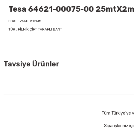
Tesa 64621-00075-00 25mtX2mm F
EBAT : 25MT x 12MM
TÜR : FİLMİK ÇİFT TARAFLI BANT
Tavsiye Ürünler
Mas 640 Fiesta 20 mt Yeşil Bant Kesme Makinesi
Mas 640 
68,00 TL
68,00 
Sepete Ekle
Tüm Türkiye'ye ve
Siparişleriniz i