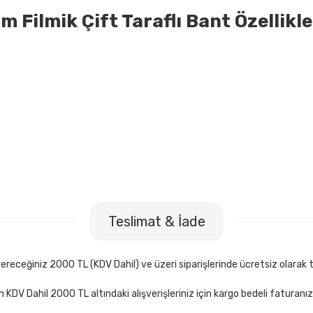
ilmik Çift Taraflı Bant Özellikle
Fiesta 20 mt Turuncu Bant Kesme Makinesi
Mas 640 Fiesta 2
Teslimat & İade
TL
68,00 TL
Sepete Ekle
receğiniz 2000 TL (KDV Dahil) ve üzeri siparişlerinde ücretsiz olarak t
çin KDV Dahil 2000 TL altındaki alışverişleriniz için kargo bedeli faturanı