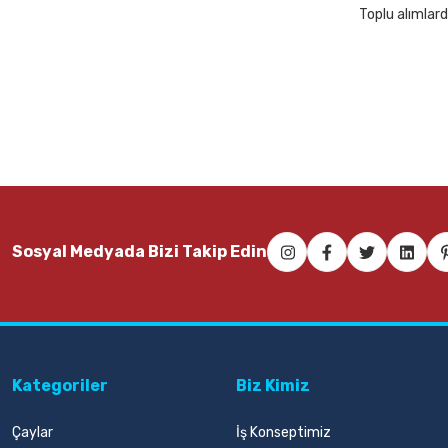
Toplu alımlard
Mas 640 Fiesta 20 mt Kırmızı Bant Kesme Makinesi
Mas 74
68,00 TL
103,0
Sepete Ekle
Sosyal Medyada Bizi Takip Edin
Kategoriler
Biz Kimiz
Çaylar
İş Konseptimiz