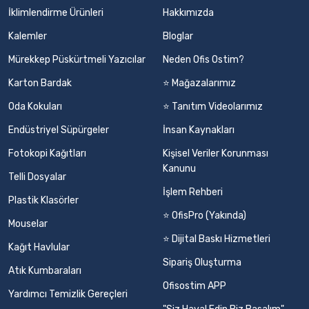
İklimlendirme Ürünleri
Hakkımızda
Kalemler
Bloglar
Mürekkep Püskürtmeli Yazıcılar
Neden Ofis Ostim?
Karton Bardak
⭐ Mağazalarımız
Oda Kokuları
⭐ Tanıtım Videolarımız
Endüstriyel Süpürgeler
İnsan Kaynakları
Fotokopi Kağıtları
Kişisel Veriler Korunması
Kanunu
Telli Dosyalar
İşlem Rehberi
Plastik Klasörler
⭐ OfisPro (Yakında)
Mouselar
⭐ Dijital Baskı Hizmetleri
Kağıt Havlular
Sipariş Oluşturma
Atık Kumbaraları
Ofisostim APP
Yardımcı Temizlik Gereçleri