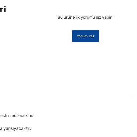
ri
Bu ürüne ilk yorumu siz yapın!
Yorum Yaz
0 mt Beyaz Bant Kesme Makinesi
Sepete Ekle
eslim edilecektir.
za yansıyacaktır.