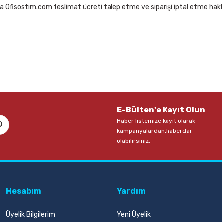
a Ofisostim.com teslimat ücreti talep etme ve siparişi iptal etme hakkı
0 33 mt Force Kırmızı Bant Kesme Makinesi
Mas 740 33 mt For
0 TL
103,00 TL
Sepete Ekle
S
E-Bülten'e Kayıt Olun
Haber listemize kayıt olarak
kampanyalardan,haberdar
olabilirsiniz.
Hesabım
Yardım
Üyelik Bilgilerim
Yeni Üyelik