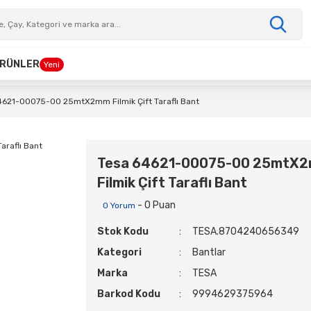
 ÜRÜNLER
Yeni
4621-00075-00 25mtX2mm Filmik Çift Taraflı Bant
Tesa 64621-00075-00 25mtX
Filmik Çift Taraflı Bant
- 0 Puan
0 Yorum
Stok Kodu
TESA.8704240656349
Kategori
Bantlar
Marka
TESA
Barkod Kodu
9994629375964