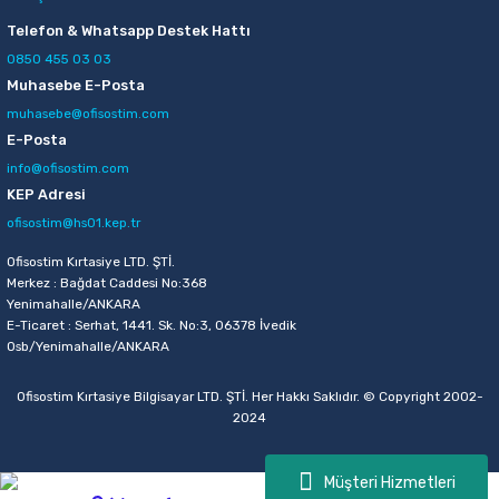
Sepete Ekle
Telefon & Whatsapp Destek Hattı
0850 455 03 03
Muhasebe E-Posta
Brons BR-912 Natural Ahşap Kibrit Çöpü
muhasebe@ofisostim.com
E-Posta
30,00 TL
info@ofisostim.com
Sepete Ekle
KEP Adresi
ofisostim@hs01.kep.tr
Ofisostim Kırtasiye LTD. ŞTİ.
Merkez : Bağdat Caddesi No:368
Yenimahalle/ANKARA
E-Ticaret : Serhat, 1441. Sk. No:3, 06378 İvedik
Osb/Yenimahalle/ANKARA
Ofisostim Kırtasiye Bilgisayar LTD. ŞTİ. Her Hakkı Saklıdır. © Copyright 2002-
2024
Müşteri Hizmetleri