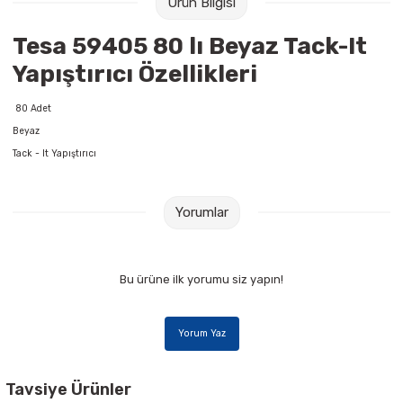
Ürün Bilgisi
Raptiye & İğneler
Tual
Tesa 59405 80 lı Beyaz Tack-It
Silgiler
Akrilik Boyalar
Yapıştırıcı Özellikleri
Sümen Takımları
Beslenme Çantaları
80 Adet
Beyaz
Zımba Tel Sökücüleri
Cam Boyaları
Tack - It Yapıştırıcı
Zımba Telleri
Ebru Boyaları
Yorumlar
Zımbalar
Fırçalar
Bu ürüne ilk yorumu siz yapın!
Daksiller
Guaj Boyaları
Kaşe Gereçleri
Kuru Boyalar
Yorum Yaz
Yapıştırıcılar
Mum Boyalar
Tavsiye Ürünler