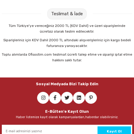
Parmak Boyaları
Ginza GN-281 24x34 10 lu Simli El İşi Kağıdı
Teslimat & İade
Pastel Boyalar
57,60 TL
Tüm Türkiye'ye vereceğiniz 2000 TL (KDV Dahil) ve üzeri siparişlerinde
ücretsiz olarak teslim edilecektir.
Sulu Boyalar
Sepete Ekle
Siparişleriniz için KDV Dahil 2000 TL altındaki alışverişleriniz için kargo bedeli
faturanıza yansıyacaktır.
Yağlı Boyalar
Toplu alımlarda Ofisostim.com teslimat ücreti talep etme ve siparişi iptal etme
Ginza GN-282 24x34 10 lu El İşi Kağıdı
hakkını saklı tutar.
256,60 TL
Sosyal Medyada Bizi Takip Edin
Sepete Ekle
Brons BR-911 Mini Dökme Renkli Ahşap Çubuk
E-Bülten'e Kayıt Olun
Haber listemize kayıt olarak kampanyalardan,haberdar olabilirsiniz.
39,00 TL
Sepete Ekle
Kayıt Ol