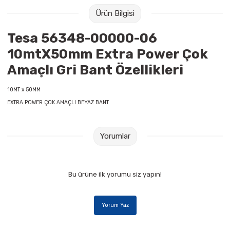
Raptiye & İğneler
Tual
Ürün Bilgisi
Silgiler
Akrilik Boyalar
Tesa 56348-00000-06
10mtX50mm Extra Power Çok
Sümen Takımları
Beslenme Çantaları
Amaçlı Gri Bant Özellikleri
Zımba Tel Sökücüleri
Cam Boyaları
10MT x 50MM
EXTRA POWER ÇOK AMAÇLI BEYAZ BANT
Zımba Telleri
Ebru Boyaları
Zımbalar
Fırçalar
Yorumlar
Daksiller
Guaj Boyaları
Bu ürüne ilk yorumu siz yapın!
Kaşe Gereçleri
Kuru Boyalar
Yorum Yaz
Yapıştırıcılar
Mum Boyalar