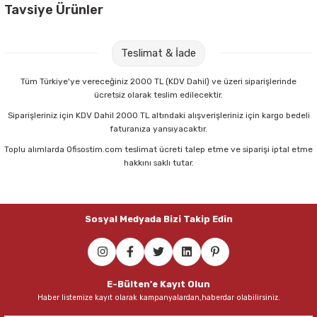
Parmak Boyaları
Tavsiye Ürünler
Mas 640 Fiesta 20 mt Yeşil Bant Kesme Makinesi
Pastel Boyalar
Teslimat & İade
Sulu Boyalar
68,00 TL
Tüm Türkiye'ye vereceğiniz 2000 TL (KDV Dahil) ve üzeri siparişlerinde
ücretsiz olarak teslim edilecektir.
Sepete Ekle
Yağlı Boyalar
Siparişleriniz için KDV Dahil 2000 TL altındaki alışverişleriniz için kargo bedeli
faturanıza yansıyacaktır.
Toplu alımlarda Ofisostim.com teslimat ücreti talep etme ve siparişi iptal etme
Mas 640 Fiesta 20 mt Turuncu Bant Kesme Makinesi
hakkını saklı tutar.
68,00 TL
Sosyal Medyada Bizi Takip Edin
Sepete Ekle
Mas 640 Fiesta 20 mt Beyaz Bant Kesme Makinesi
E-Bülten'e Kayıt Olun
Haber listemize kayıt olarak kampanyalardan,haberdar olabilirsiniz.
68,00 TL