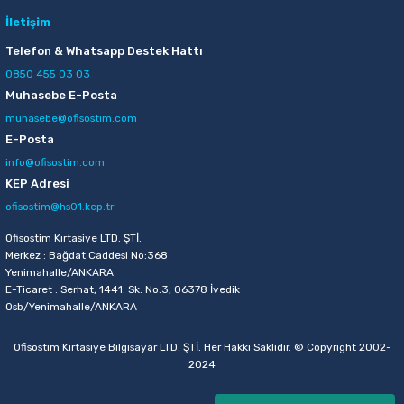
103,00 TL
İletişim
Sepete Ekle
Telefon & Whatsapp Destek Hattı
0850 455 03 03
Muhasebe E-Posta
muhasebe@ofisostim.com
E-Posta
info@ofisostim.com
KEP Adresi
ofisostim@hs01.kep.tr
Ofisostim Kırtasiye LTD. ŞTİ.
Merkez : Bağdat Caddesi No:368
Yenimahalle/ANKARA
E-Ticaret : Serhat, 1441. Sk. No:3, 06378 İvedik
Osb/Yenimahalle/ANKARA
Ofisostim Kırtasiye Bilgisayar LTD. ŞTİ. Her Hakkı Saklıdır. © Copyright 2002-
2024