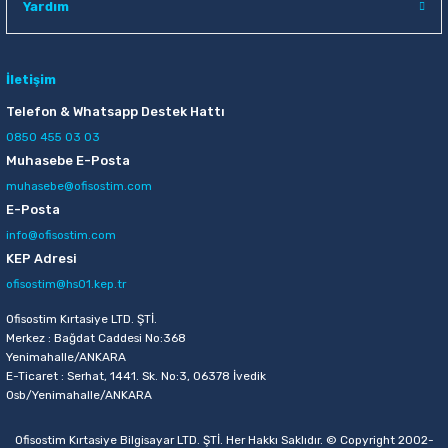
Yardım
İletişim
Telefon & Whatsapp Destek Hattı
0850 455 03 03
Muhasebe E-Posta
muhasebe@ofisostim.com
E-Posta
info@ofisostim.com
KEP Adresi
ofisostim@hs01.kep.tr
Ofisostim Kırtasiye LTD. ŞTİ.
Merkez : Bağdat Caddesi No:368
Yenimahalle/ANKARA
E-Ticaret : Serhat, 1441. Sk. No:3, 06378 İvedik
Osb/Yenimahalle/ANKARA
Ofisostim Kırtasiye Bilgisayar LTD. ŞTİ. Her Hakkı Saklıdır. © Copyright 2002-