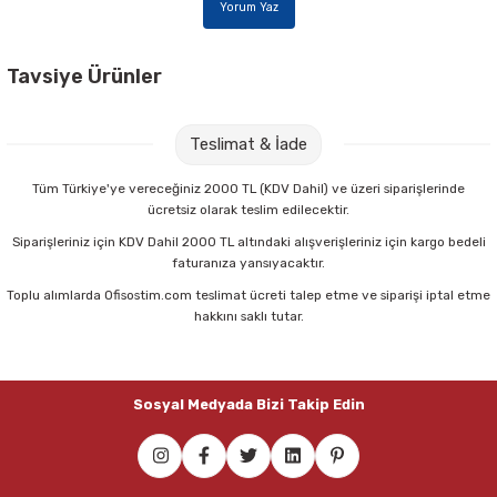
Yorum Yaz
Tavsiye Ürünler
Faber-Castell Renkli Sırttan Sıkıştırmalı Dosya
Teslimat & İade
71,00 TL
Tüm Türkiye'ye vereceğiniz 2000 TL (KDV Dahil) ve üzeri siparişlerinde
ücretsiz olarak teslim edilecektir.
Sepete Ekle
Siparişleriniz için KDV Dahil 2000 TL altındaki alışverişleriniz için kargo bedeli
faturanıza yansıyacaktır.
Toplu alımlarda Ofisostim.com teslimat ücreti talep etme ve siparişi iptal etme
hakkını saklı tutar.
Sosyal Medyada Bizi Takip Edin