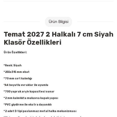
Raptiye & İğneler
Tual
Silgiler
Akrilik Boyalar
Ürün Bilgisi
Sümen Takımları
Beslenme Çantaları
Temat 2027 2 Halkalı 7 cm Siyah
Klasör Özellikleri
Zımba Tel Sökücüleri
Cam Boyaları
Ürün Özellikleri:
Zımba Telleri
Ebru Boyaları
*Renk: Siyah
Zımbalar
Fırçalar
*255x315 mm ebat
*70 mm sırt kalınlığı
Daksiller
Guaj Boyaları
*A4 boyutlu evraklar ile uyumlu
*700 yaprak arşiv kapasitesi sunar
Kaşe Gereçleri
Kuru Boyalar
*2 mm kalınlıkta mukavva kapak yapısı
*PVC giydirme ile ekstra dayanıklı
Yapıştırıcılar
Mum Boyalar
*2 adet D tipi paslanmaz metal halka mekanizması