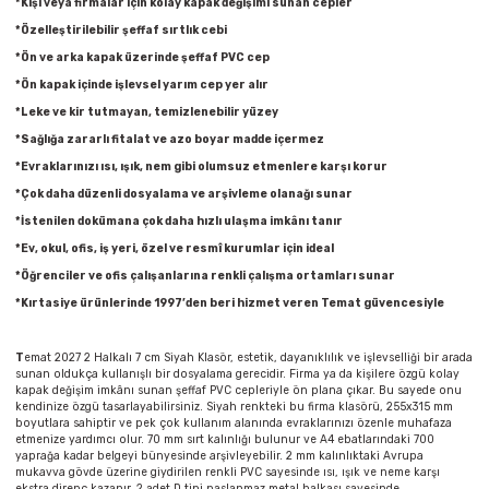
*Kişi veya firmalar için kolay kapak değişimi sunan cepler
Parmak Boyaları
*Özelleştirilebilir şeffaf sırtlık cebi
*Ön ve arka kapak üzerinde şeffaf PVC cep
Pastel Boyalar
*Ön kapak içinde işlevsel yarım cep yer alır
*Leke ve kir tutmayan, temizlenebilir yüzey
Sulu Boyalar
*Sağlığa zararlı fitalat ve azo boyar madde içermez
*Evraklarınızı ısı, ışık, nem gibi olumsuz etmenlere karşı korur
Yağlı Boyalar
*Çok daha düzenli dosyalama ve arşivleme olanağı sunar
*İstenilen dokümana çok daha hızlı ulaşma imkânı tanır
*Ev, okul, ofis, iş yeri, özel ve resmî kurumlar için ideal
*Öğrenciler ve ofis çalışanlarına renkli çalışma ortamları sunar
*Kırtasiye ürünlerinde 1997’den beri hizmet veren Temat güvencesiyle
T
emat 2027 2 Halkalı 7 cm Siyah Klasör, estetik, dayanıklılık ve işlevselliği bir arada
sunan oldukça kullanışlı bir dosyalama gerecidir. Firma ya da kişilere özgü kolay
kapak değişim imkânı sunan şeffaf PVC cepleriyle ön plana çıkar. Bu sayede onu
kendinize özgü tasarlayabilirsiniz. Siyah renkteki bu firma klasörü, 255x315 mm
boyutlara sahiptir ve pek çok kullanım alanında evraklarınızı özenle muhafaza
etmenize yardımcı olur. 70 mm sırt kalınlığı bulunur ve A4 ebatlarındaki 700
yaprağa kadar belgeyi bünyesinde arşivleyebilir. 2 mm kalınlıktaki Avrupa
mukavva gövde üzerine giydirilen renkli PVC sayesinde ısı, ışık ve neme karşı
ekstra direnç kazanır. 2 adet D tipi paslanmaz metal halkası sayesinde