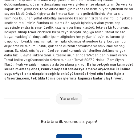
dokümanlarınızı güvenle dosyalamanıza ve arşivlemenize olanak tanır. Ön ve arka
kapak üzeri şeffaf PVC folyo altına dilediğiniz kapak tasarımını yerleştirebilir ve bu
sayede klasörünüzü kişiye ya da firmaya özel hale getirebilirsiniz. Ayrıca sırt
kısmında bulunan şeffaf etiketliği sayesinde klasörlerinizi daha ayrıntılı bir şekilde
sınıflandırabilirsiniz. Bunlara ek olarak ön kapak içinde yer alan yarım cep
sayesinde ekstra işlevsel özellik kazanan bu firma klasörü, leke ve kir tutmayan,
kolayca silinip temizlenebilen bir yüzeye sahiptir. Sağlığa zararlı fitalat ve azo
boyar madde gibi kimyasallar içermediğinden her yaştan bireyin kullanımı için
uygundur. Evraklarınızı ısı, ışık, nem gibi olumsuz etmenlere karşı koruyan bu
arşivleme ve sunum ürünü, çok daha düzenli dosyalama ve arşivleme olanağı
sunar. Ev, okul, ofis, iş yeri, özel ve resmî kurumlarda istenilen dokümana çok
daha hızlı ulaşma imkânı tanır. Kırtasiye ürünlerinde 1997’den beri hizmet veren
Temat kalite ve güvencesiyle sizlere sunulan Temat 2027 2 Halkalı 7 cm Siyah
Klasör, fiyatı ve sağlam yapısıyla da ön plana çıkıyor.
Daha pek çok marka, model,
kullanım amacı, ebat, renk ve kapasitede dosyalama ve arşivleme ürününe
uygun fiyatlarla ulaşabileceğiniz en büyük endüstriyel ofis tedarikçiniz
ofisostim.com, tek tıkla tüm siparişlerinizi kapınıza kadar ulaştırıyor.
Yorumlar
Bu ürüne ilk yorumu siz yapın!