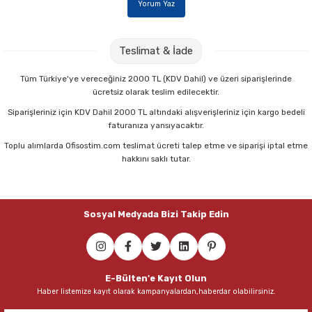
Yorum Yaz
Parmak Boyaları
Pastel Boyalar
Teslimat & İade
Sulu Boyalar
Tüm Türkiye'ye vereceğiniz 2000 TL (KDV Dahil) ve üzeri siparişlerinde
ücretsiz olarak teslim edilecektir.
Yağlı Boyalar
Siparişleriniz için KDV Dahil 2000 TL altındaki alışverişleriniz için kargo bedeli
faturanıza yansıyacaktır.
Toplu alımlarda Ofisostim.com teslimat ücreti talep etme ve siparişi iptal etme
hakkını saklı tutar.
Sosyal Medyada Bizi Takip Edin
E-Bülten'e Kayıt Olun
Haber listemize kayıt olarak kampanyalardan,haberdar olabilirsiniz.