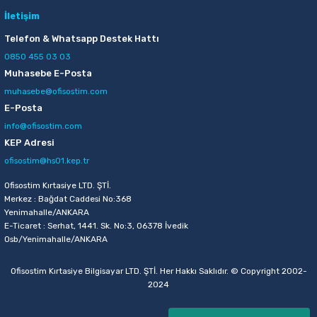
İletişim
Telefon & Whatsapp Destek Hattı
0850 455 03 03
Muhasebe E-Posta
muhasebe@ofisostim.com
E-Posta
info@ofisostim.com
KEP Adresi
ofisostim@hs01.kep.tr
Ofisostim Kırtasiye LTD. ŞTİ.
Merkez : Bağdat Caddesi No:368
Yenimahalle/ANKARA
E-Ticaret : Serhat, 1441. Sk. No:3, 06378 İvedik
Osb/Yenimahalle/ANKARA
Ofisostim Kırtasiye Bilgisayar LTD. ŞTİ. Her Hakkı Saklıdır. © Copyright 2002-
2024