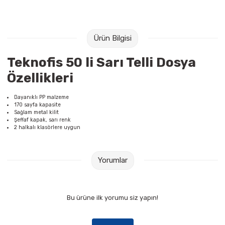
Raptiye & İğneler
Tual
Silgiler
Akrilik Boyalar
Ürün Bilgisi
Sümen Takımları
Beslenme Çantaları
Teknofis 50 li Sarı Telli Dosya
Özellikleri
Zımba Tel Sökücüleri
Cam Boyaları
Dayanıklı PP malzeme
170 sayfa kapasite
Zımba Telleri
Ebru Boyaları
Sağlam metal kilit
Şeffaf kapak, sarı renk
2 halkalı klasörlere uygun
Zımbalar
Fırçalar
Daksiller
Guaj Boyaları
Yorumlar
Kaşe Gereçleri
Kuru Boyalar
Bu ürüne ilk yorumu siz yapın!
Yapıştırıcılar
Mum Boyalar