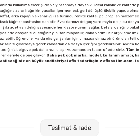
lanında kullanıma elverişlidir ve yıpranmaya dayanıklı ideal kalınlık ve kalitede 
ağlığına zararlı ağır kimyasallar içermemesi, geri dönüştürülebilir yapıda olma
ffaf, arka kapağı ve kenarlığı ise turuncu renkte kaliteli polipropilen malzemede
üksek kâğıt kapasitesine sahiptir. Evraklarınızı delgeç yardımıyla delip bu dosy
miş iki adet yan deliği sayesinde her klasöre uyum sağlar. Defalarca eğilip büküle
sayesinde dosyanızı dilediğiniz gibi tanımlayabilir, daha verimli bir arşivleme im
ılabilir. Öğrenciler ya da ofis çalışanları için olmazsa olmaz bir ürün olan telli 
vraklarınızı çıkarmaya gerek kalmadan da dosya içeriğini görebilirsiniz. Ayrıca be
tediğiniz belgeye çok daha hızlı ulaşır ve zamandan tasarruf edersiniz.
Tüm b
ı renkleriyle de öne çıkıyor.
Daha pek çok marka, model, kullanım amacı, k
bileceğiniz en büyük endüstriyel ofis tedarikçiniz ofisostim.com, te
lı 5 cm Mavi Firma Klasörü
Önder 2002-6 2 Halkalı 2 cm Lacive
Teslimat & İade
288,00 TL