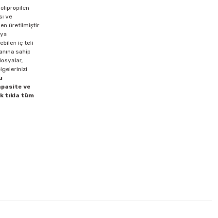
polipropilen
sı ve
n üretilmiştir.
aya
bilen iç teli
kanına sahip
dosyalar,
lgelerinizi
u
apasite ve
k tıkla tüm
rt Firma Klasörü