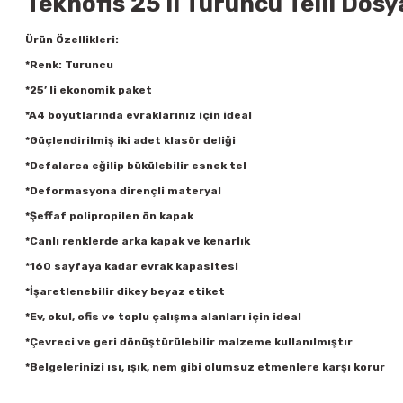
Teknofis 25 li Turuncu Telli Dosya
Ürün Özellikleri:
*Renk: Turuncu
*25’ li ekonomik paket
*A4 boyutlarında evraklarınız için ideal
*Güçlendirilmiş iki adet klasör deliği
*Defalarca eğilip bükülebilir esnek tel
*Deformasyona dirençli materyal
*Şeffaf polipropilen ön kapak
*Canlı renklerde arka kapak ve kenarlık
*160 sayfaya kadar evrak kapasitesi
*İşaretlenebilir dikey beyaz etiket
*Ev, okul, ofis ve toplu çalışma alanları için ideal
*Çevreci ve geri dönüştürülebilir malzeme kullanılmıştır
*Belgelerinizi ısı, ışık, nem gibi olumsuz etmenlere karşı korur