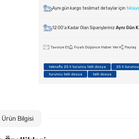
Aynı gün kargo teslimat detaylar için
tıklay
12:00'a Kadar Olan Siparişleriniz
Aynı Gün 
Tavsiye Et
Fiyatı Düşünce Haber Ver
Paylaş
teknofis 25 li turuncu telli dosya
25 li turuncu
turuncu telli dosya
telli dosya
Ürün Bilgisi