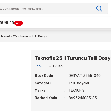
 ÜRÜNLER
Yeni
Teknofis 25 li Turuncu Telli Dosya
Teknofis 25 li Turuncu Telli Dos
- 0 Puan
0 Yorum
Stok Kodu
DERYA.T-2565-040
Kategori
Telli Dosyalar
Marka
TEKNOFİS
Barkod Kodu
8693245083185