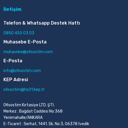
İletişim
Telefon & Whatsapp Destek Hattı
0850 455 03 03
Muhasebe E-Posta
muhasebe@ofisostim.com
E-Posta
info@ofisostim.com
KEP Adresi
ofisostim@hs01.kep.tr
Ofisostim Kırtasiye LTD. ŞTİ.
Merkez : Bağdat Caddesi No:368
Yenimahalle/ANKARA
E-Ticaret : Serhat, 1441. Sk. No:3, 06378 İvedik