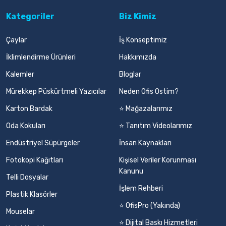
Kategoriler
Biz Kimiz
Çaylar
İş Konseptimiz
İklimlendirme Ürünleri
Hakkımızda
Kalemler
Bloglar
Mürekkep Püskürtmeli Yazıcılar
Neden Ofis Ostim?
Karton Bardak
⭐ Mağazalarımız
Oda Kokuları
⭐ Tanıtım Videolarımız
Endüstriyel Süpürgeler
İnsan Kaynakları
Fotokopi Kağıtları
Kişisel Veriler Korunması
Kanunu
Telli Dosyalar
İşlem Rehberi
Plastik Klasörler
⭐ OfisPro (Yakında)
Mouselar
⭐ Dijital Baskı Hizmetleri