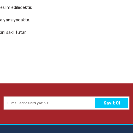
eslim edilecektir.
za yansıyacaktır.
nı saklı tutar.
Kayıt Ol