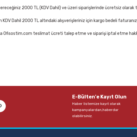
ete Ekle
Sepete Ekle
receğiniz 2000 TL (KDV Dahil) ve üzeri siparişlerinde ücretsiz olarak t
çin KDV Dahil 2000 TL altındaki alışverişleriniz için kargo bedeli faturanı
a Ofisostim.com teslimat ücreti talep etme ve siparişi iptal etme hakkı
E-Bülten'e Kayıt Olun
Haber listemize kayıt olarak
kampanyalardan,haberdar
olabilirsiniz.