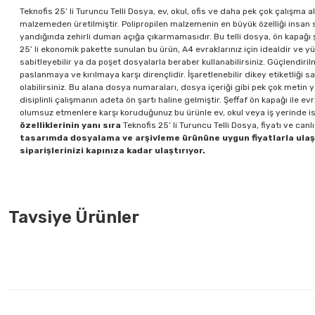
Teknofis 25’ li Turuncu Telli Dosya, ev, okul, ofis ve daha pek çok çalışma a
malzemeden üretilmiştir. Polipropilen malzemenin en büyük özelliği insan s
yandığında zehirli duman açığa çıkarmamasıdır. Bu telli dosya, ön kapağı şe
25’ li ekonomik pakette sunulan bu ürün, A4 evraklarınız için idealdir ve y
sabitleyebilir ya da poşet dosyalarla beraber kullanabilirsiniz. Güçlendiril
paslanmaya ve kırılmaya karşı dirençlidir. İşaretlenebilir dikey etiketliği 
olabilirsiniz. Bu alana dosya numaraları, dosya içeriği gibi pek çok metin yaz
disiplinli çalışmanın adeta ön şartı haline gelmiştir. Şeffaf ön kapağı ile e
olumsuz etmenlere karşı koruduğunuz bu ürünle ev, okul veya iş yerinde is
özelliklerinin yanı sıra
Teknofis 25’ li Turuncu Telli Dosya, fiyatı ve canl
tasarımda dosyalama ve arşivleme ürününe uygun fiyatlarla ulaşa
siparişlerinizi kapınıza kadar ulaştırıyor.
Tavsiye Ürünler
Serve SV6106 5 li Cepli Klasör Dosyası
Önder 2005-1 2 Halka
93,00 TL
356,00 TL