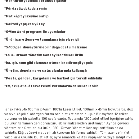
*Her türde yazıcıda sorunsuz çalışır
Parmak Boyaları
*Pürüzsüz dokuda zemin
*Mat kâğıt yüzeyine sahip
Pastel Boyalar
*Kaliteli yapışkan yüzey
*Office Word programı ile uyumludur
Sulu Boyalar
*Ürün işaretleme ve tanımlama için elverişli
*%100 geri dönüştürülebilir doğa dostu malzeme
Yağlı Boyalar
*FSC- Orman Yönetim Konseyi sertifikalı ürün
*Isı, ışık, nem gibi olumsuz etmenlere dirençli yapıda
*Üretim, depolama ve satış alanlarında kullanışlı
*Posta, gönderi, kargolama ve barkod için tercih edilebilir
*Ev, okul, ofis, özel ve resmî kurumlarda da kullanılabilir
Tanex TW-2546 100mm x 46mm 100’lü Lazer Etiket, 100mm x 46mm boyutlarda, düz
ve sivri köşeli dikdörtgen forma sahip etiketlerden oluşur. Bir sayfada 12 etiket
bulunur ve bir pakette 100 sayfa vardır. Toplamda 1200 adet etiket içeriğine sahip
bu ürün tamamen geri dönüştürülebilir malzemeden üretilmiştir. Ayrıca çevreci
yöntemlerle üretilen bu ürün, FSC- Orman Yönetim Konseyi sertifikasına da
sahiptir. Kâğıt yüzeyi mat ve hızlı kuruyan bir forma sahiptir. Tüm lazer ve inkjet
yazıcılarla uyumlu bu etiketler, aynı zamanda kaliteli yapışkan yüzeye sahiptir ve