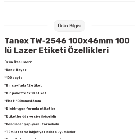
Raptiye & İğneler
Tual
Silgiler
Akrilik Boyalar
Ürün Bilgisi
Sümen Takımları
Beslenme Çantaları
Tanex TW-2546 100x46mm 100
lü Lazer Etiketi Özellikleri
Zımba Tel Sökücüleri
Cam Boyaları
Ürün Özellikleri:
Zımba Telleri
Ebru Boyaları
*Renk: Beyaz
*100 sayfa
Zımbalar
Fırçalar
*Bir sayfada 12 etiket
*Bir pakette 1200 etiket
Daksiller
Guaj Boyaları
*Ebat: 100mmx46mm
*Dikdörtgen formda etiketler
Kaşe Gereçleri
Kuru Boyalar
*Etiketler düz ve sivri köşelidir
*Kendinden yapışkanlı formdadır
Yapıştırıcılar
Mum Boyalar
*Tüm lazer ve inkjet yazıcılara uyumludur