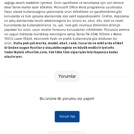
sağlığa zararlı maddeler içermez. Ürün işaretleme ve tanımlama için son derece
ideal Tanex marka lazer etiketler, Microsoft Office Word programına uyumludur.
Hazır olarak kullanacağınız şablonlarla ürün etiketleme ve işaretlendirme gibi
konularda ve tüm çalışma alanlarında size vakit kazandıracaktır. Üretim, depolama
ve satış alanlarında tercih edebileceğiniz bu ürünü ev, okul, ofis, özel ve resmî
kurumlarda da kullanabilirsiniz. Isı, ışık, nem gibi olumsuz etmenlere dirençli
yapıdaki bu ürün, uzun süreler formunu koruyabilen niteliktedir. Pürüzsüz zemine
ve uygun miktarda mürekkep emiciliğine sahip Tanex TW-2546 100mm x 46mm
100’lü Lazer Etiket, ekonomik fiyatı ve pratik kullanımıyla göz dolduran bir
ürün.
Daha pek çok marka, model, ebat, renk, tasarım ve miktarda etiket
ürününe uygun fiyatlara ulaşabileceğiniz en büyük endüstriyel ofis
tedarikçiniz ofisotim.com, tek tıkla tüm siparişlerinizi kapınıza kadar
ulaştırıyor.
Yorumlar
Bu ürüne ilk yorumu siz yapın!
Yorum Yaz