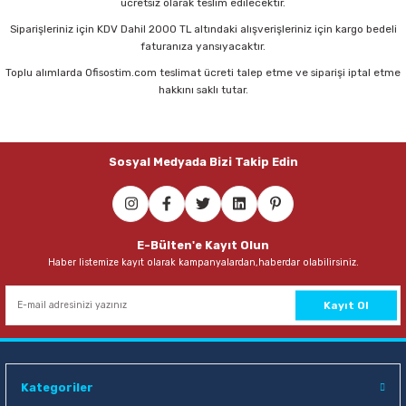
ücretsiz olarak teslim edilecektir.
Siparişleriniz için KDV Dahil 2000 TL altındaki alışverişleriniz için kargo bedeli
faturanıza yansıyacaktır.
Toplu alımlarda Ofisostim.com teslimat ücreti talep etme ve siparişi iptal etme
hakkını saklı tutar.
Sosyal Medyada Bizi Takip Edin
E-Bülten'e Kayıt Olun
Haber listemize kayıt olarak kampanyalardan,haberdar olabilirsiniz.
Kayıt Ol
Kategoriler