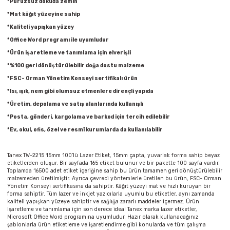
*Pürüzsüz dokuda zemin
Parmak Boyaları
*Mat kâğıt yüzeyine sahip
*Kaliteli yapışkan yüzey
Pastel Boyalar
*Office Word programı ile uyumludur
*Ürün işaretleme ve tanımlama için elverişli
Sulu Boyalar
*%100 geri dönüştürülebilir doğa dostu malzeme
*FSC- Orman Yönetim Konseyi sertifikalı ürün
Yağlı Boyalar
*Isı, ışık, nem gibi olumsuz etmenlere dirençli yapıda
*Üretim, depolama ve satış alanlarında kullanışlı
*Posta, gönderi, kargolama ve barkod için tercih edilebilir
*Ev, okul, ofis, özel ve resmî kurumlarda da kullanılabilir
Tanex TW-2215 15mm 100’lü Lazer Etiket, 15mm çapta, yuvarlak forma sahip beyaz
etiketlerden oluşur. Bir sayfada 165 etiket bulunur ve bir pakette 100 sayfa vardır.
Toplamda 16500 adet etiket içeriğine sahip bu ürün tamamen geri dönüştürülebilir
malzemeden üretilmiştir. Ayrıca çevreci yöntemlerle üretilen bu ürün, FSC- Orman
Yönetim Konseyi sertifikasına da sahiptir. Kâğıt yüzeyi mat ve hızlı kuruyan bir
forma sahiptir. Tüm lazer ve inkjet yazıcılarla uyumlu bu etiketler, aynı zamanda
kaliteli yapışkan yüzeye sahiptir ve sağlığa zararlı maddeler içermez. Ürün
işaretleme ve tanımlama için son derece ideal Tanex marka lazer etiketler,
Microsoft Office Word programına uyumludur. Hazır olarak kullanacağınız
şablonlarla ürün etiketleme ve işaretlendirme gibi konularda ve tüm çalışma