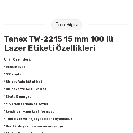
Raptiye & İğneler
Tual
Silgiler
Akrilik Boyalar
Ürün Bilgisi
Sümen Takımları
Beslenme Çantaları
Tanex TW-2215 15 mm 100 lü
Lazer Etiketi Özellikleri
Zımba Tel Sökücüleri
Cam Boyaları
Ürün Özellikleri:
Zımba Telleri
Ebru Boyaları
*Renk: Beyaz
*100 sayfa
Zımbalar
Fırçalar
*Bir sayfada 165 etiket
*Bir pakette 16500 etiket
Daksiller
Guaj Boyaları
*Ebat: 15 mm çap
*Yuvarlak formda etiketler
Kaşe Gereçleri
Kuru Boyalar
*Kendinden yapışkanlı formdadır
*Tüm lazer ve inkjet yazıcılara uyumludur
Yapıştırıcılar
Mum Boyalar
*Her türde yazıcıda sorunsuz çalışır