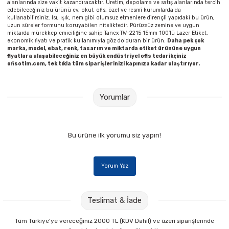
alanlarında size vakit kazandıracaktır. Üretim, depolama ve satış alanlarında tercih
edebileceğiniz bu ürünü ev, okul, ofis, özel ve resmî kurumlarda da
kullanabilirsiniz. Isı, ışık, nem gibi olumsuz etmenlere dirençli yapıdaki bu ürün,
uzun süreler formunu koruyabilen niteliktedir. Pürüzsüz zemine ve uygun
miktarda mürekkep emiciliğine sahip Tanex TW-2215 15mm 100’lü Lazer Etiket,
ekonomik fiyatı ve pratik kullanımıyla göz dolduran bir ürün.
Daha pek çok
marka, model, ebat, renk, tasarım ve miktarda etiket ürününe uygun
fiyatlara ulaşabileceğiniz en büyük endüstriyel ofis tedarikçiniz
ofisotim.com, tek tıkla tüm siparişlerinizi kapınıza kadar ulaştırıyor.
Yorumlar
Bu ürüne ilk yorumu siz yapın!
Yorum Yaz
Teslimat & İade
Tüm Türkiye'ye vereceğiniz 2000 TL (KDV Dahil) ve üzeri siparişlerinde