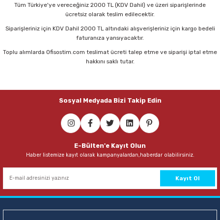
Parmak Boyaları
Tüm Türkiye'ye vereceğiniz 2000 TL (KDV Dahil) ve üzeri siparişlerinde
ücretsiz olarak teslim edilecektir.
Siparişleriniz için KDV Dahil 2000 TL altındaki alışverişleriniz için kargo bedeli
Pastel Boyalar
faturanıza yansıyacaktır.
Toplu alımlarda Ofisostim.com teslimat ücreti talep etme ve siparişi iptal etme
Sulu Boyalar
hakkını saklı tutar.
Yağlı Boyalar
Sosyal Medyada Bizi Takip Edin
E-Bülten'e Kayıt Olun
Haber listemize kayıt olarak kampanyalardan,haberdar olabilirsiniz.
Kayıt Ol