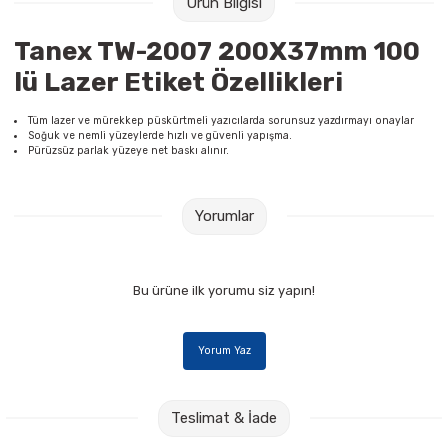
Ürün Bilgisi
Raptiye & İğneler
Tual
Tanex TW-2007 200X37mm 100
Silgiler
Akrilik Boyalar
lü Lazer Etiket Özellikleri
Sümen Takımları
Beslenme Çantaları
Tüm lazer ve mürekkep püskürtmeli yazıcılarda sorunsuz yazdırmayı onaylar
Soğuk ve nemli yüzeylerde hızlı ve güvenli yapışma.
Pürüzsüz parlak yüzeye net baskı alınır.
Zımba Tel Sökücüleri
Cam Boyaları
Zımba Telleri
Ebru Boyaları
Yorumlar
Zımbalar
Fırçalar
Bu ürüne ilk yorumu siz yapın!
Daksiller
Guaj Boyaları
Yorum Yaz
Kaşe Gereçleri
Kuru Boyalar
Yapıştırıcılar
Mum Boyalar
Teslimat & İade