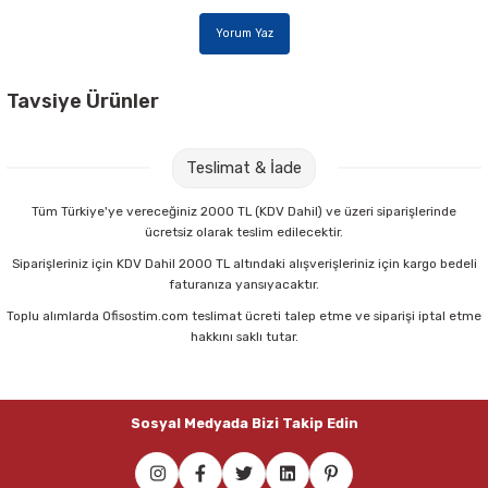
Yorum Yaz
Tavsiye Ürünler
Motex MX-5500 8 Haneli Fiyat Etiket Makinası
Teslimat & İade
960,00 TL
Tüm Türkiye'ye vereceğiniz 2000 TL (KDV Dahil) ve üzeri siparişlerinde
ücretsiz olarak teslim edilecektir.
Sepete Ekle
Siparişleriniz için KDV Dahil 2000 TL altındaki alışverişleriniz için kargo bedeli
faturanıza yansıyacaktır.
Toplu alımlarda Ofisostim.com teslimat ücreti talep etme ve siparişi iptal etme
Klas 3218 60 Yaprak Kareli Plastik Kapaklı Defter
hakkını saklı tutar.
22,50 TL
Sosyal Medyada Bizi Takip Edin
Sepete Ekle