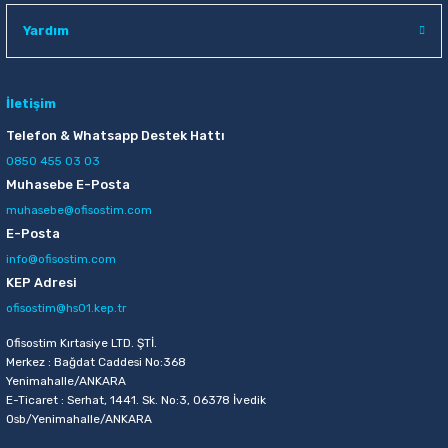
Yardım
İletişim
Telefon & Whatsapp Destek Hattı
0850 455 03 03
Muhasebe E-Posta
muhasebe@ofisostim.com
E-Posta
info@ofisostim.com
KEP Adresi
ofisostim@hs01.kep.tr
Ofisostim Kırtasiye LTD. ŞTİ.
Merkez : Bağdat Caddesi No:368
Yenimahalle/ANKARA
E-Ticaret : Serhat, 1441. Sk. No:3, 06378 İvedik
Osb/Yenimahalle/ANKARA