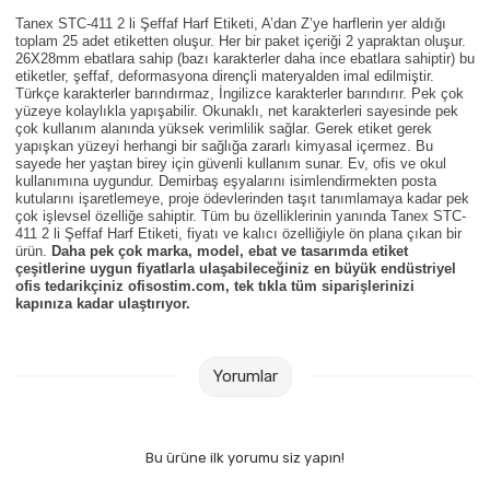
Parmak Boyaları
Tanex STC-411 2 li Şeffaf Harf Etiketi, A’dan Z’ye harflerin yer aldığı
toplam 25 adet etiketten oluşur. Her bir paket içeriği 2 yapraktan oluşur.
26X28mm ebatlara sahip (bazı karakterler daha ince ebatlara sahiptir) bu
Pastel Boyalar
etiketler, şeffaf, deformasyona dirençli materyalden imal edilmiştir.
Türkçe karakterler barındırmaz, İngilizce karakterler barındırır. Pek çok
yüzeye kolaylıkla yapışabilir. Okunaklı, net karakterleri sayesinde pek
Sulu Boyalar
çok kullanım alanında yüksek verimlilik sağlar. Gerek etiket gerek
yapışkan yüzeyi herhangi bir sağlığa zararlı kimyasal içermez. Bu
sayede her yaştan birey için güvenli kullanım sunar. Ev, ofis ve okul
Yağlı Boyalar
kullanımına uygundur. Demirbaş eşyalarını isimlendirmekten posta
kutularını işaretlemeye, proje ödevlerinden taşıt tanımlamaya kadar pek
çok işlevsel özelliğe sahiptir. Tüm bu özelliklerinin yanında Tanex STC-
411 2 li Şeffaf Harf Etiketi, fiyatı ve kalıcı özelliğiyle ön plana çıkan bir
ürün.
Daha pek çok marka, model, ebat ve tasarımda etiket
çeşitlerine uygun fiyatlarla ulaşabileceğiniz en büyük endüstriyel
ofis tedarikçiniz ofisostim.com, tek tıkla tüm siparişlerinizi
kapınıza kadar ulaştırıyor.
Yorumlar
Bu ürüne ilk yorumu siz yapın!