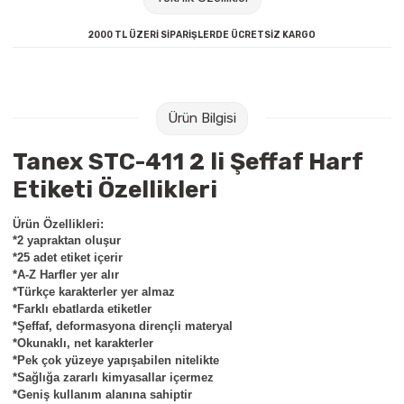
Raptiye & İğneler
Tual
2000 TL ÜZERİ SİPARİŞLERDE ÜCRETSİZ KARGO
Silgiler
Akrilik Boyalar
Sümen Takımları
Beslenme Çantaları
Ürün Bilgisi
Zımba Tel Sökücüleri
Cam Boyaları
Tanex STC-411 2 li Şeffaf Harf
Etiketi Özellikleri
Zımba Telleri
Ebru Boyaları
Ürün Özellikleri:
Zımbalar
Fırçalar
*2 yapraktan oluşur
*25 adet etiket içerir
*A-Z Harfler yer alır
Daksiller
Guaj Boyaları
*Türkçe karakterler yer almaz
*Farklı ebatlarda etiketler
Kaşe Gereçleri
Kuru Boyalar
*Şeffaf, deformasyona dirençli materyal
*Okunaklı, net karakterler
*Pek çok yüzeye yapışabilen nitelikte
Yapıştırıcılar
Mum Boyalar
*Sağlığa zararlı kimyasallar içermez
*Geniş kullanım alanına sahiptir