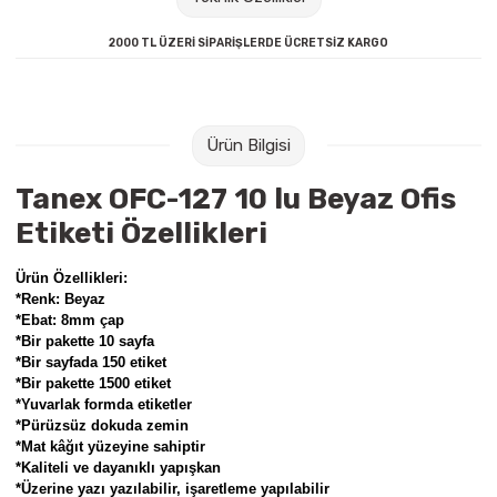
Raptiye & İğneler
Tual
2000 TL ÜZERİ SİPARİŞLERDE ÜCRETSİZ KARGO
Silgiler
Akrilik Boyalar
Sümen Takımları
Beslenme Çantaları
Ürün Bilgisi
Zımba Tel Sökücüleri
Cam Boyaları
Tanex OFC-127 10 lu Beyaz Ofis
Etiketi Özellikleri
Zımba Telleri
Ebru Boyaları
Ürün Özellikleri:
Zımbalar
Fırçalar
*Renk: Beyaz
*Ebat: 8mm çap
*Bir pakette 10 sayfa
Daksiller
Guaj Boyaları
*Bir sayfada 150 etiket
*Bir pakette 1500 etiket
Kaşe Gereçleri
Kuru Boyalar
*Yuvarlak formda etiketler
*Pürüzsüz dokuda zemin
*Mat kâğıt yüzeyine sahiptir
Yapıştırıcılar
Mum Boyalar
*Kaliteli ve dayanıklı yapışkan
*Üzerine yazı yazılabilir, işaretleme yapılabilir