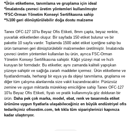
Parmak Boyaları
*Ürün etiketleme, tanımlama ve gruplama için ideal
*İmalatında çevreci üretim yöntemleri kullanılmıştır
*FSC-Orman Yönetim Konseyi Sertifikasına sahip
Pastel Boyalar
*%100 geri dönüştürülebilir doğa dostu malzeme
Sulu Boyalar
Tanex OFC-127 10’lu Beyaz Ofis Etiketi, 8mm çapta, beyaz renkte,
yuvarlak etiketlerden oluşur. Bir sayfada 150 etiket bulunur ve bir
pakette 10 sayfa vardır. Toplamda 1500 adet etiket içeriğine sahip bu
Yağlı Boyalar
ürün tamamen geri dönüştürülebilir malzemeden üretilmiştir.
İmalatında
çevreci üretim yöntemleri kullanılan bu ürün, ayrıca FSC-Orman
Yönetim Konseyi Sertifikasına sahiptir.
Kâğıt yüzeyi mat ve hızlı
kuruyan bir formdadır. Bu etiketler, aynı zamanda kaliteli yapışkan
yüzeye sahiptir ve sağlığa zararlı maddeler içermez. Ürün etiketleme ve
fiyatlandırmada, herhangi bir eşya ya da objeyi tanımlama, gruplama ve
diğer tüm çalışma alanlarında size vakit kazandıracaktır. Pürüzsüz
zemine ve uygun miktarda mürekkep emiciliğine sahip Tanex OFC-127
10’lu Beyaz Ofis Etiketi, fiyatı ve pratik kullanımıyla göz dolduran bir
ürün.
Daha pek çok marka, model, ebat, renk ve tasarımda etiket
ürününe uygun fiyatlarla ulaşabileceğiniz en büyük endüstriyel ofis
tedarikçiniz ofisostim.com, tek tıkla tüm siparişlerinizi kapınıza
kadar ulaştırıyor.