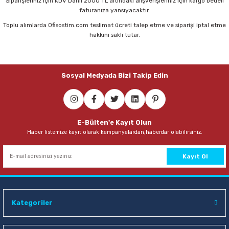
Siparişleriniz için KDV Dahil 2000 TL altındaki alışverişleriniz için kargo bedeli
Parmak Boyaları
faturanıza yansıyacaktır.
Toplu alımlarda Ofisostim.com teslimat ücreti talep etme ve siparişi iptal etme
Pastel Boyalar
hakkını saklı tutar.
Sulu Boyalar
Sosyal Medyada Bizi Takip Edin
Yağlı Boyalar
E-Bülten'e Kayıt Olun
Haber listemize kayıt olarak kampanyalardan,haberdar olabilirsiniz.
Kayıt Ol
Kategoriler