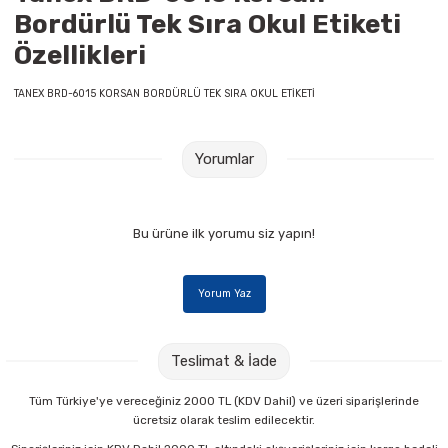
Bordürlü Tek Sıra Okul Etiketi
Raptiye & İğneler
Tual
Özellikleri
Silgiler
Akrilik Boyalar
TANEX BRD-6015 KORSAN BORDÜRLÜ TEK SIRA OKUL ETİKETİ
Sümen Takımları
Beslenme Çantaları
Yorumlar
Zımba Tel Sökücüleri
Cam Boyaları
Zımba Telleri
Ebru Boyaları
Bu ürüne ilk yorumu siz yapın!
Zımbalar
Fırçalar
Yorum Yaz
Daksiller
Guaj Boyaları
Teslimat & İade
Kaşe Gereçleri
Kuru Boyalar
Tüm Türkiye'ye vereceğiniz 2000 TL (KDV Dahil) ve üzeri siparişlerinde
Yapıştırıcılar
Mum Boyalar
ücretsiz olarak teslim edilecektir.