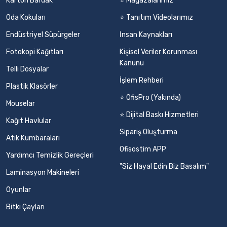
Karton Bardak
⭐ Mağazalarımız
Oda Kokuları
⭐ Tanıtım Videolarımız
Endüstriyel Süpürgeler
İnsan Kaynakları
Fotokopi Kağıtları
Kişisel Veriler Korunması
Kanunu
Telli Dosyalar
İşlem Rehberi
Plastik Klasörler
⭐ OfisPro (Yakında)
Mouselar
⭐ Dijital Baskı Hizmetleri
Kağıt Havlular
Sipariş Oluşturma
Atık Kumbaraları
Ofisostim APP
Yardımcı Temizlik Gereçleri
"Siz Hayal Edin Biz Basalım"
Laminasyon Makineleri
Oyunlar
Bitki Çayları