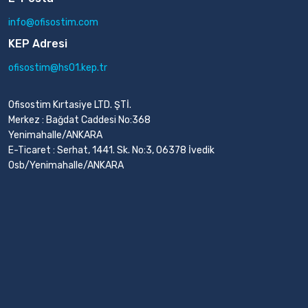
info@ofisostim.com
KEP Adresi
ofisostim@hs01.kep.tr
Ofisostim Kırtasiye LTD. ŞTİ.
Merkez : Bağdat Caddesi No:368
Yenimahalle/ANKARA
E-Ticaret : Serhat, 1441. Sk. No:3, 06378 İvedik
Osb/Yenimahalle/ANKARA