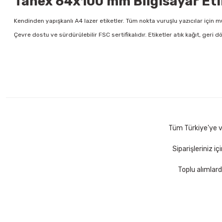
Tanex 64x100 mm Bilgisayar Etik
Kendinden yapışkanlı A4 lazer etiketler. Tüm nokta vuruşlu yazıcılar için
Çevre dostu ve sürdürülebilir FSC sertifikalıdır. Etiketler atık kağıt, geri 
Tüm Türkiye'ye ve
Siparişleriniz i
Toplu alımlard