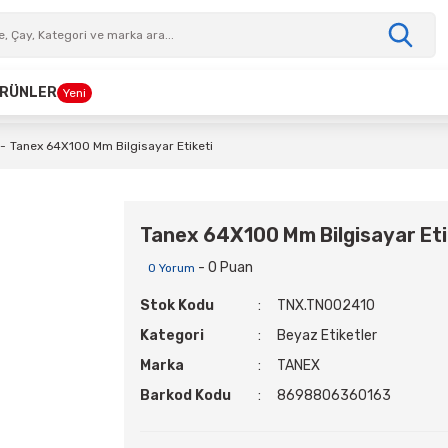
 ÜRÜNLER
Yeni
Tanex 64X100 Mm Bilgisayar Etiketi
Tanex 64X100 Mm Bilgisayar Eti
- 0 Puan
0 Yorum
Stok Kodu
TNX.TN002410
Kategori
Beyaz Etiketler
Marka
TANEX
Barkod Kodu
8698806360163