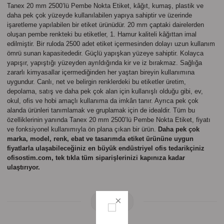
Parmak Boyaları
Tanex 20 mm 2500’lü Pembe Nokta Etiket,
kâğıt, kumaş, plastik ve
daha pek çok yüzeyde kullanılabilen yapıya sahiptir ve üzerinde
işaretleme yapılabilen bir etiket ürünüdür. 20 mm çaptaki dairelerden
Pastel Boyalar
oluşan pembe renkteki bu etiketler, 1. Hamur kaliteli kâğıttan imal
edilmiştir. Bir ruloda 2500 adet etiket içermesinden dolayı uzun kullanım
ömrü sunan kapasitededir. Güçlü yapışkan yüzeye sahiptir. Kolayca
Sulu Boyalar
yapışır, yapıştığı yüzeyden ayrıldığında kir ve iz bırakmaz. Sağlığa
zararlı kimyasallar içermediğinden her yaştan bireyin kullanımına
Yağlı Boyalar
uygundur. Canlı, net ve belirgin renklerdeki bu etiketler üretim,
depolama, satış ve daha pek çok alan için kullanışlı olduğu gibi, ev,
okul, ofis ve hobi amaçlı kullanıma da imkân tanır. Ayrıca pek çok
alanda ürünleri tanımlamak ve gruplamak için de idealdir. Tüm bu
özelliklerinin yanında
Tanex 20 mm 2500’lü Pembe Nokta Etiket, fiyatı
ve fonksiyonel kullanımıyla ön plana çıkan bir ürün.
Daha pek çok
marka, model, renk, ebat ve tasarımda etiket ürününe uygun
fiyatlarla ulaşabileceğiniz en büyük endüstriyel ofis tedarikçiniz
ofisostim.com, tek tıkla tüm siparişlerinizi kapınıza kadar
ulaştırıyor.
Yorumlar