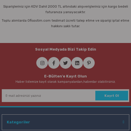
Siparişleriniz için KDV Dahil 2000 TL altındaki alışverişleriniz için kargo bedeli
faturanıza yansıyacaktır.
Toplu alımlarda Ofisostim.com teslimat ücreti talep etme ve siparişi iptal etme
hakkını saklı tutar.
Sosyal Medyada Bizi Takip Edin
E-Bülten'e Kayıt Olun
Haber listemize kayıt olarak kampanyalardan,haberdar olabilirsiniz.
Kayıt Ol
Kategoriler