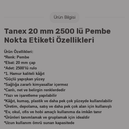
Raptiye & İğneler
Tual
Ürün Bilgisi
Silgiler
Akrilik Boyalar
Tanex 20 mm 2500 lü Pembe
Sümen Takımları
Beslenme Çantaları
Nokta Etiketi Özellikleri
Zımba Tel Sökücüleri
Cam Boyaları
Ürün Özellikleri:
*Renk: Pembe
Zımba Telleri
Ebru Boyaları
*Ebat: 20 mm çap
*Adet: 2500’lü rulo
*1. Hamur kaliteli kâğıt
Zımbalar
Fırçalar
*Güçlü yapışkan yüzey
*Sağlığa zararlı kimyasallar içermez
Daksiller
Guaj Boyaları
*Canlı, net ve belirgin renklerdedir
*Yazı ve işaretleme yapılabilir
*Kâğıt, kumaş, plastik ve daha pek çok yüzeyde kullanılabilir
Kaşe Gereçleri
Kuru Boyalar
*Üretim, depolama, satış ve daha pek çok alan için kullanışlı
*Ev, okul, ofis ve hobi amaçlı kullanıma da imkân tanır
*Ürünleri tanımlamak ve gruplamak için idealdir
Yapıştırıcılar
Mum Boyalar
*Uzun kullanım ömrü sunan kapasitede