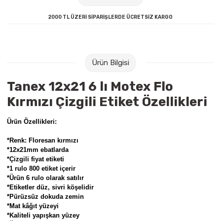
Raptiye & İğneler
Tual
2000 TL ÜZERİ SİPARİŞLERDE ÜCRETSİZ KARGO
Silgiler
Akrilik Boyalar
Sümen Takımları
Beslenme Çantaları
Ürün Bilgisi
Zımba Tel Sökücüleri
Cam Boyaları
Tanex 12x21 6 lı Motex Flo
Kırmızı Çizgili Etiket Özellikleri
Zımba Telleri
Ebru Boyaları
Ürün Özellikleri:
Zımbalar
Fırçalar
*Renk: Floresan kırmızı
*12x21mm ebatlarda
Daksiller
Guaj Boyaları
*Çizgili fiyat etiketi
*1 rulo 800 etiket içerir
Kaşe Gereçleri
Kuru Boyalar
*Ürün 6 rulo olarak satılır
*Etiketler düz, sivri köşelidir
*Pürüzsüz dokuda zemin
Yapıştırıcılar
Mum Boyalar
*Mat kâğıt yüzeyi
*Kaliteli yapışkan yüzey