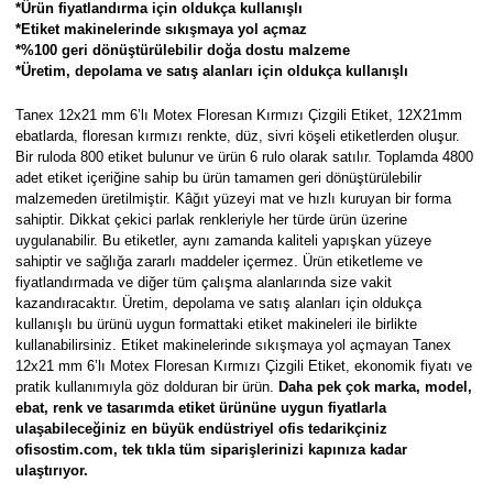
*Ürün fiyatlandırma için oldukça kullanışlı
Parmak Boyaları
*Etiket makinelerinde sıkışmaya yol açmaz
*%100 geri dönüştürülebilir doğa dostu malzeme
Pastel Boyalar
*Üretim, depolama ve satış alanları için oldukça kullanışlı
Tanex 12x21 mm 6’lı Motex Floresan Kırmızı Çizgili Etiket, 12X21mm
Sulu Boyalar
ebatlarda, floresan kırmızı renkte, düz, sivri köşeli etiketlerden oluşur.
Bir ruloda 800 etiket bulunur ve ürün 6 rulo olarak satılır. Toplamda 4800
Yağlı Boyalar
adet etiket içeriğine sahip bu ürün tamamen geri dönüştürülebilir
malzemeden üretilmiştir. Kâğıt yüzeyi mat ve hızlı kuruyan bir forma
sahiptir. Dikkat çekici parlak renkleriyle her türde ürün üzerine
uygulanabilir. Bu etiketler, aynı zamanda kaliteli yapışkan yüzeye
sahiptir ve sağlığa zararlı maddeler içermez. Ürün etiketleme ve
fiyatlandırmada ve diğer tüm çalışma alanlarında size vakit
kazandıracaktır.
Üretim, depolama ve satış alanları için oldukça
kullanışlı bu ürünü uygun formattaki etiket makineleri ile birlikte
kullanabilirsiniz.
Etiket makinelerinde sıkışmaya yol açmayan
Tanex
12x21 mm 6’lı Motex Floresan Kırmızı Çizgili Etiket, ekonomik fiyatı ve
pratik kullanımıyla göz dolduran bir ürün.
Daha pek çok marka, model,
ebat, renk ve tasarımda etiket ürününe uygun fiyatlarla
ulaşabileceğiniz en büyük endüstriyel ofis tedarikçiniz
ofisostim.com, tek tıkla tüm siparişlerinizi kapınıza kadar
ulaştırıyor.