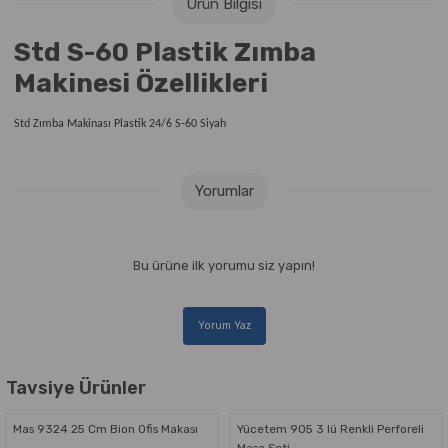
Ürün Bilgisi
Raptiye & İğneler
Tual
Std S-60 Plastik Zımba
Silgiler
Akrilik Boyalar
Makinesi Özellikleri
Sümen Takımları
Beslenme Çantaları
Std Zımba Makinası Plastik 24/6 S-60 Siyah
Zımba Tel Sökücüleri
Cam Boyaları
Yorumlar
Zımba Telleri
Ebru Boyaları
Zımbalar
Fırçalar
Bu ürüne ilk yorumu siz yapın!
Daksiller
Guaj Boyaları
Yorum Yaz
Kaşe Gereçleri
Kuru Boyalar
Tavsiye Ürünler
Yapıştırıcılar
Mum Boyalar
Mas 9324 25 Cm Bion Ofis Makası
Yücetem 905 3 lü Renkli Perforeli
Masa Seti