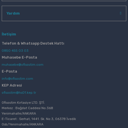
Yardım
İletişim
Telefon & Whatsapp Destek Hattı
0850 455 03 03
Muhasebe E-Posta
muhasebe@ofisostim.com
E-Posta
info@ofisostim.com
KEP Adresi
ofisostim@hs01.kep.tr
Ofisostim Kırtasiye LTD. ŞTİ.
Merkez : Bağdat Caddesi No:368
Yenimahalle/ANKARA
E-Ticaret : Serhat, 1441. Sk. No:3, 06378 İvedik
Osb/Yenimahalle/ANKARA