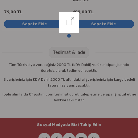
Parmak Boyaları
79,00 TL
100,00 TL
Pastel Boyalar
Sepete Ekle
Sepete Ekle
Sulu Boyalar
Yağlı Boyalar
Teslimat & İade
Tüm Türkiye'ye vereceğiniz 2000 TL (KDV Dahil) ve üzeri siparişlerinde
ücretsiz olarak teslim edilecektir.
Siparişleriniz için KDV Dahil 2000 TL altındaki alışverişleriniz için kargo bedeli
faturanıza yansıyacaktır.
Toplu alımlarda Ofisostim.com teslimat ücreti talep etme ve siparişi iptal etme
hakkını saklı tutar.
Sosyal Medyada Bizi Takip Edin