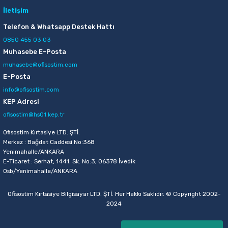
İletişim
Telefon & Whatsapp Destek Hattı
0850 455 03 03
Muhasebe E-Posta
muhasebe@ofisostim.com
E-Posta
info@ofisostim.com
KEP Adresi
ofisostim@hs01.kep.tr
Ofisostim Kırtasiye LTD. ŞTİ.
Merkez : Bağdat Caddesi No:368
Yenimahalle/ANKARA
E-Ticaret : Serhat, 1441. Sk. No:3, 06378 İvedik
Osb/Yenimahalle/ANKARA
Ofisostim Kırtasiye Bilgisayar LTD. ŞTİ. Her Hakkı Saklıdır. © Copyright 2002-
2024