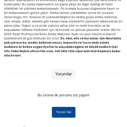
sahiptir. Ayarlanabilir ve kilitlenebilir kâğıt kılavuzu sayesinde çok daha pratik ve
kullanışlıdır. Bu zımba makinesinin ön plana çıkan bir diğer özelliği de farklı
nitelikteki tel yükleme mekanizmasıdır. Ön kısımda bulunan düğmesine basın ve
tel mekanizmasını geriye çekin. Zımba telinizi yükledikten sonra tel yuvasını
ileriye doğru itin. Kolayca tel yükleyebildiğiniz bu ekstra güçlü zımba makinesi,
cam, ahşap, metal, seramik gibi hassas masa yüzeylerini çizmeyen tabanıyla da ön
plana çıkar. Yoğun iş ve evrak yüküne sahip özel ve resmî kurumlar ya da
kopyalama-ciltleme merkezleri için ekonomik ve işlevsel çözümler üreten Std Hs-
2000 Siyah Profesyonel Kollu Zımba Makinesi, fiyatı ve uzun ömürlü kullanım
özellikleriyle de göz dolduran bir ürün.
Ev, okul, ofis ve kurumlar için ideal daha
pek çok marka, model, kullanım amacı, kapasite ve tasarımda zımba
makinesi ürününe uygun fiyatlarla ulaşabileceğiniz en büyük endüstriyel
ofis tedarikçiniz ofisostim.com, tek tıkla tüm siparişlerinizi kapınıza kadar
ulaştırıyor.
Yorumlar
Bu ürüne ilk yorumu siz yapın!
Yorum Yaz