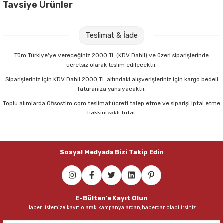
Tavsiye Ürünler
Kraf 235 24/6 Zımba Teli
Mas 148 24/6 Bakır Zımba Teli
Teslimat & İade
13,00 TL
17,50 TL
Tüm Türkiye'ye vereceğiniz 2000 TL (KDV Dahil) ve üzeri siparişlerinde
ücretsiz olarak teslim edilecektir.
Sepete Ekle
Sepete Ekle
Siparişleriniz için KDV Dahil 2000 TL altındaki alışverişleriniz için kargo bedeli
faturanıza yansıyacaktır.
Toplu alımlarda Ofisostim.com teslimat ücreti talep etme ve siparişi iptal etme
Mas 156 23/15 Zımba Teli
hakkını saklı tutar.
42,50 TL
Sosyal Medyada Bizi Takip Edin
Sepete Ekle
E-Bülten'e Kayıt Olun
Haber listemize kayıt olarak kampanyalardan,haberdar olabilirsiniz.