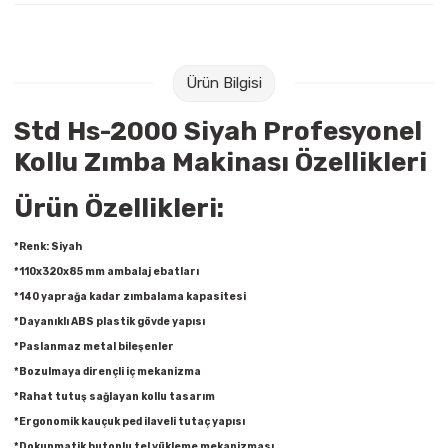
Raptiye & İğneler
Tual
Silgiler
Akrilik Boyalar
Ürün Bilgisi
Sümen Takımları
Beslenme Çantaları
Std Hs-2000 Siyah Profesyonel
Kollu Zımba Makinası Özellikleri
Zımba Tel Sökücüleri
Cam Boyaları
Ürün Özellikleri:
Zımba Telleri
Ebru Boyaları
*Renk: Siyah
Zımbalar
Fırçalar
*110x320x85 mm ambalaj ebatları
*140 yaprağa kadar zımbalama kapasitesi
Daksiller
Guaj Boyaları
*Dayanıklı ABS plastik gövde yapısı
*Paslanmaz metal bileşenler
Kaşe Gereçleri
Kuru Boyalar
*Bozulmaya dirençli iç mekanizma
*Rahat tutuş sağlayan kollu tasarım
Yapıştırıcılar
Mum Boyalar
*Ergonomik kauçuk ped ilaveli tutaç yapısı
*Dokunmatik butonlu tel yükleme mekanizması