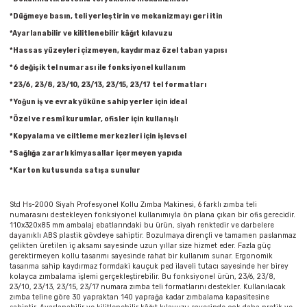
Parmak Boyaları
*Düğmeye basın, teli yerleştirin ve mekanizmayı geri itin
*Ayarlanabilir ve kilitlenebilir kâğıt kılavuzu
Pastel Boyalar
*Hassas yüzeyleri çizmeyen, kaydırmaz özel taban yapısı
*6 değişik tel numarası ile fonksiyonel kullanım
Sulu Boyalar
*23/6, 23/8, 23/10, 23/13, 23/15, 23/17 tel formatları
*Yoğun iş ve evrak yüküne sahip yerler için ideal
Yağlı Boyalar
*Özel ve resmî kurumlar, ofisler için kullanışlı
*Kopyalama ve ciltleme merkezleri için işlevsel
*Sağlığa zararlı kimyasallar içermeyen yapıda
*Karton kutusunda satışa sunulur
Std Hs-2000 Siyah Profesyonel Kollu Zımba Makinesi, 6 farklı zımba teli
numarasını destekleyen fonksiyonel kullanımıyla ön plana çıkan bir ofis gerecidir.
110x320x85 mm ambalaj ebatlarındaki bu ürün, siyah renktedir ve darbelere
dayanıklı ABS plastik gövdeye sahiptir. Bozulmaya dirençli ve tamamen paslanmaz
çelikten üretilen iç aksamı sayesinde uzun yıllar size hizmet eder. Fazla güç
gerektirmeyen kollu tasarımı sayesinde rahat bir kullanım sunar. Ergonomik
tasarıma sahip kaydırmaz formdaki kauçuk ped ilaveli tutacı sayesinde her birey
kolayca zımbalama işlemi gerçekleştirebilir. Bu fonksiyonel ürün, 23/6, 23/8,
23/10, 23/13, 23/15, 23/17 numara zımba teli formatlarını destekler. Kullanılacak
zımba teline göre 30 yapraktan 140 yaprağa kadar zımbalama kapasitesine