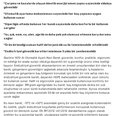
Parmak Boyaları
*Çarpma ve kazalarda oluşan kinetik enerjiyi emen yapısı sayesinde oldukça
güvenlidir
*Otomatik ayarlama mekanizması sayesinde her baş yapısına uygun
Pastel Boyalar
kullanım sunar
*Siperliğin altında bulunan ter bandı sayesinde daha konforlu bir kullanım
Sulu Boyalar
sergiler
*Isı, ışık, nem, su, alev, ağırlık ve daha pek çok olumsuz etmene karşı koruma
sağlar
Yağlı Boyalar
*Ürün kirlendiği zaman hafif deterjanlı ılık su ile temizlenebilir niteliktedir
*Endüstriyel güvenlik baretleri minimum 3 yılda bir yenilenmelidir
Starline 1470-Al Otomatik Ayarlı Mavi Baret, güvenlik, konfor, pratiklik, ergonomi
ve estetiği bir arada sunan oldukça dayanıklı bir iş güvenliği ürünü olma özelliği
taşıyor. Endüstriyel güvenlik ekipmanlarının en önemli unsurlarından biri olan bu
baret, çalışanların güvenliğini sağlamak amacıyla tasarlanmıştır. İş kazalarını
önlemek ve çalışanların baş bölgesini korumak için kritik bir role sahip olan bu
endüstriyel güvenlik bareti, dayanıklı HDPE materyalden üretilerek uzun ömürlü
bir kullanım sunar. Hafif ve ergonomik yapısı sayesinde kullanıcıya konforlu bir
deneyim sağlar. 399 gram ağırlığındaki bu baret, baş bölgesinde ekstra bir yük
oluşturmaz ve uzun süreli kullanımlarda dahi rahatsızlık vermez. Ayrıca otomatik
ayarlama mekanizması sayesinde 53-66 cm arasında farklı baş ölçülerine kolayca
uyum sağlar.
Bu mavi baret, -10°C ile +50°C arasındaki geniş bir sıcaklık aralığında kullanılabilir.
Bu özellik, çeşitli endüstriyel koşullarda performansını koruyarak kullanıcıya
güvenli bir deneyim sunar. EN 397:2012 +A1:2012 standartlarına uygun olarak
üretilen bu iş güvenliği bareti, uluslararası kalite ve güvenlik kriterlerini karşılar.