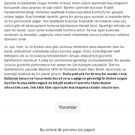
Çarpma ve kazalarda oluşan kinetik enerjiyi emen yapısı sayesinde baş bölgesini
koruyarak olası zararları en aza indirir. Baretin üzerinde bulunan 8 adet
havalandırma deliği, terlemeyi azaltarak kullanıcıya daha konforlu bir çalışma
ortamı sağlar. Kısa formdaki siperlik, geniş bir görüş açısı sunarak iş sırasında daha
iyi bir görünürlük sağlar. Yan taraflarda bulunan boşluklar ise kulaklık veya yüz
vizörü gibi ek aksesuarların kolayca takılmasına olanak tanır. Siperliğin altında yer
alan ter bandı, uzun süreli kullanımda konforu artırır. Ayrıca siper kısmında
sonlanan su kanalları, yağmurlu veya nemli ortamlarda suyun kullanıcıyı rahatsız
etmesini önler.
Isı, ışık, nem, su ve kısmen alev gibi olumsuz etmenlere karşı dayanıklı olan bu
baret, endüstriyel ortamlarda üstün koruma sağlar. Ürün, kirlendiğinde hafif
deterjanlı ılık su ile kolayca temizlenebilir. Ancak, endüstriyel güvenlik
baretlerinin minimum 3 yılda bir yenilenmesi gerektiği unutulmamalıdır. Bu sayede
ürünün güvenlik performansı her zaman en üst düzeyde tutulabilir. Tüm bu
özelliklerinin yanında Starline 1470-Al Otomatik Ayarlı Mavi Baret, ekonomik ve
avantajlı fiyatıyla da ön plana çıkıyor.
Daha pek çok farklı marka, model, renk,
kullanım amacı ve tasarımda baret ve iş sağlığı ve güvenliği ürününe uygun
fiyatlarla ulaşabileceğiniz en büyük endüstriyel ofis tedarikçiniz
ofisostim.com, tek tıkla tüm siparişlerinizi kapınıza kadar ulaştırıyor.
Yorumlar
Bu ürüne ilk yorumu siz yapın!