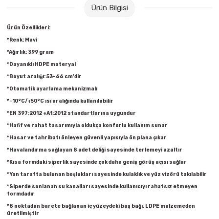
Ürün Bilgisi
Raptiye & İğneler
Tual
Ürün Özellikleri:
Silgiler
Akrilik Boyalar
*Renk: Mavi
*Ağırlık: 399 gram
Sümen Takımları
Beslenme Çantaları
*Dayanıklı HDPE materyal
*Boyut aralığı: 53-66 cm’dir
Zımba Tel Sökücüleri
Cam Boyaları
*Otomatik ayarlama mekanizmalı
*-10°C/+50°C ısı aralığında kullanılabilir
Zımba Telleri
Ebru Boyaları
*EN 397:2012 +A1:2012 standartlarına uygundur
*Hafif ve rahat tasarımıyla oldukça konforlu kullanım sunar
Zımbalar
Fırçalar
*Hasar ve tahribatı önleyen güvenli yapısıyla ön plana çıkar
*Havalandırma sağlayan 8 adet deliği sayesinde terlemeyi azaltır
Daksiller
Guaj Boyaları
*Kısa formdaki siperlik sayesinde çok daha geniş görüş açısı sağlar
*Yan tarafta bulunan boşlukları sayesinde kulaklık ve yüz vizörü takılabilir
Kaşe Gereçleri
Kuru Boyalar
*Siperde sonlanan su kanalları sayesinde kullanıcıyı rahatsız etmeyen
formdadır
Yapıştırıcılar
Mum Boyalar
*8 noktadan barete bağlanan iç yüzeydeki baş bağı, LDPE malzemeden
üretilmiştir