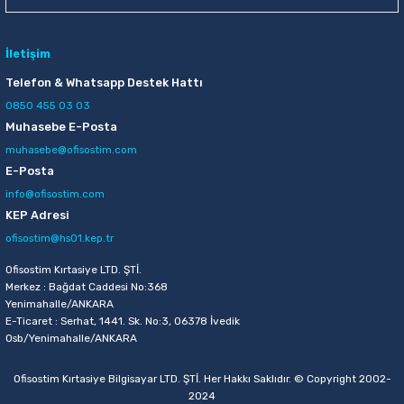
İletişim
Telefon & Whatsapp Destek Hattı
0850 455 03 03
Muhasebe E-Posta
muhasebe@ofisostim.com
E-Posta
info@ofisostim.com
KEP Adresi
ofisostim@hs01.kep.tr
Ofisostim Kırtasiye LTD. ŞTİ.
Merkez : Bağdat Caddesi No:368
Yenimahalle/ANKARA
E-Ticaret : Serhat, 1441. Sk. No:3, 06378 İvedik
Osb/Yenimahalle/ANKARA
Ofisostim Kırtasiye Bilgisayar LTD. ŞTİ. Her Hakkı Saklıdır. © Copyright 2002-
2024