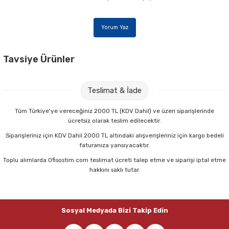
Yorum Yaz
Tavsiye Ürünler
Tombow LV-T-R7-RG Leader Spare Lead 0,7 mm H Klasik Kalem Ucu
Teslimat & İade
66,00 TL
Tüm Türkiye'ye vereceğiniz 2000 TL (KDV Dahil) ve üzeri siparişlerinde
ücretsiz olarak teslim edilecektir.
Sepete Ekle
Siparişleriniz için KDV Dahil 2000 TL altındaki alışverişleriniz için kargo bedeli
faturanıza yansıyacaktır.
Toplu alımlarda Ofisostim.com teslimat ücreti talep etme ve siparişi iptal etme
Tombow LV-T-R7-RG Leader Spare Lead 0,7 mm B Klasik Kalem Ucu
hakkını saklı tutar.
66,00 TL
Sosyal Medyada Bizi Takip Edin
Sepete Ekle