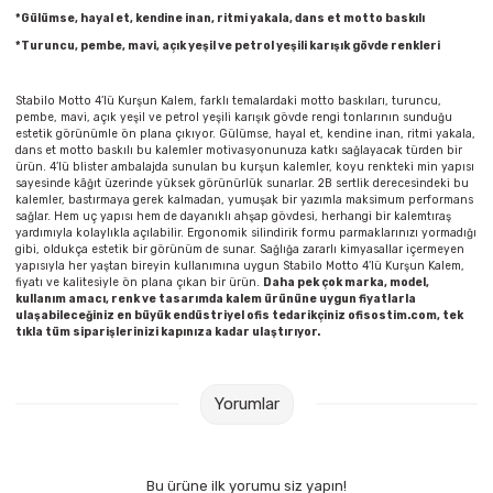
Parmak Boyaları
*Gülümse, hayal et, kendine inan, ritmi yakala, dans et motto baskılı
*Turuncu, pembe, mavi, açık yeşil ve petrol yeşili karışık gövde renkleri
Pastel Boyalar
Stabilo Motto 4’lü Kurşun Kalem, farklı temalardaki motto baskıları, turuncu,
pembe, mavi, açık yeşil ve petrol yeşili karışık gövde rengi tonlarının sunduğu
Sulu Boyalar
estetik görünümle ön plana çıkıyor. Gülümse, hayal et, kendine inan, ritmi yakala,
dans et motto baskılı bu kalemler motivasyonunuza katkı sağlayacak türden bir
ürün. 4’lü blister ambalajda sunulan bu kurşun kalemler, koyu renkteki min yapısı
Yağlı Boyalar
sayesinde kâğıt üzerinde yüksek görünürlük sunarlar. 2B sertlik derecesindeki bu
kalemler, bastırmaya gerek kalmadan, yumuşak bir yazımla maksimum performans
sağlar. Hem uç yapısı hem de dayanıklı ahşap gövdesi, herhangi bir kalemtıraş
yardımıyla kolaylıkla açılabilir. Ergonomik silindirik formu parmaklarınızı yormadığı
gibi, oldukça estetik bir görünüm de sunar. Sağlığa zararlı kimyasallar içermeyen
yapısıyla her yaştan bireyin kullanımına uygun Stabilo Motto 4’lü Kurşun Kalem,
fiyatı ve kalitesiyle ön plana çıkan bir ürün.
Daha pek çok marka, model,
kullanım amacı, renk ve tasarımda kalem ürününe uygun fiyatlarla
ulaşabileceğiniz en büyük endüstriyel ofis tedarikçiniz ofisostim.com, tek
tıkla tüm siparişlerinizi kapınıza kadar ulaştırıyor.
Yorumlar
Bu ürüne ilk yorumu siz yapın!