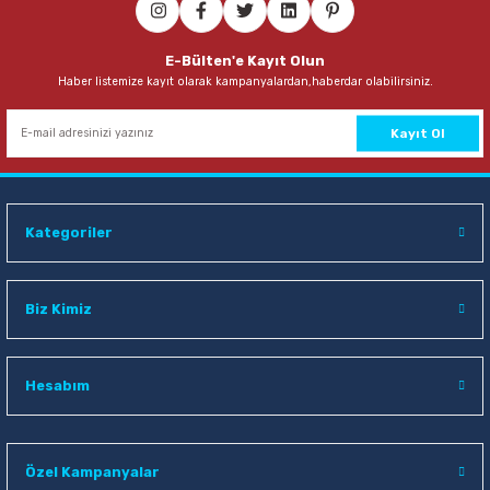
Faber-Castell Yeni Superfine 0,7 mm 75 mm 2B Kalem Ucu
E-Bülten'e Kayıt Olun
Haber listemize kayıt olarak kampanyalardan,haberdar olabilirsiniz.
22,00 TL
Sepete Ekle
Kayıt Ol
Sry A6 Siyah Spiralli Defter
Kategoriler
36,00 TL
Sepete Ekle
Biz Kimiz
Klas 3218 60 Yaprak Kareli Plastik Kapaklı Defter
Hesabım
22,50 TL
Özel Kampanyalar
Sepete Ekle