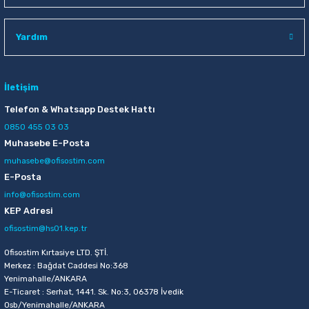
Klas 3249 60 Yaprak Çizgili Plastik Kapaklı Defter
Yardım
22,50 TL
İletişim
Sepete Ekle
Telefon & Whatsapp Destek Hattı
0850 455 03 03
Muhasebe E-Posta
Faber-Castell Candy Pvc-Free Kılıflı Pastel Silgi
muhasebe@ofisostim.com
E-Posta
19,75 TL
info@ofisostim.com
Sepete Ekle
KEP Adresi
ofisostim@hs01.kep.tr
Faber-Castell Candy Pvc-Free Kılıflı Metalik Silgi
Ofisostim Kırtasiye LTD. ŞTİ.
Merkez : Bağdat Caddesi No:368
Yenimahalle/ANKARA
E-Ticaret : Serhat, 1441. Sk. No:3, 06378 İvedik
24,00 TL
Osb/Yenimahalle/ANKARA