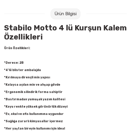
Raptiye & İğneler
Tual
Ürün Bilgisi
Silgiler
Akrilik Boyalar
Stabilo Motto 4 lü Kurşun Kalem
Sümen Takımları
Beslenme Çantaları
Özellikleri
Zımba Tel Sökücüleri
Cam Boyaları
Ürün Özellikleri:
Zımba Telleri
Ebru Boyaları
*Derece: 2B
*4’lü blister ambalajda
Zımbalar
Fırçalar
*Kırılmaya dirençli min yapısı
*Kolayca açılan min ve ahşap gövde
Daksiller
Guaj Boyaları
*Ergonomik silindirik forma sahiptir
*Bastırmadan yumuşak yazım kalitesi
Kaşe Gereçleri
Kuru Boyalar
*Koyu renkte yüksek görünürlük düzeyi
*Ev, okul ve ofis kullanımına uygundur
Yapıştırıcılar
Mum Boyalar
*Sağlığa zararlı kimyasallar içermez
*Her yaştan bireyin kullanımı için ideal