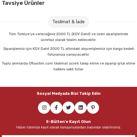
Tavsiye Ürünler
Parmak Boyaları
Ofisostim Kullan At Cırtlı Standart Önlük
Pastel Boyalar
Teslimat & İade
Sulu Boyalar
12,80 TL
Tüm Türkiye'ye vereceğiniz 2000 TL (KDV Dahil) ve üzeri siparişlerinde
ücretsiz olarak teslim edilecektir.
Sepete Ekle
Yağlı Boyalar
Siparişleriniz için KDV Dahil 2000 TL altındaki alışverişleriniz için kargo bedeli
faturanıza yansıyacaktır.
Toplu alımlarda Ofisostim.com teslimat ücreti talep etme ve siparişi iptal etme
hakkını saklı tutar.
Sosyal Medyada Bizi Takip Edin
E-Bülten'e Kayıt Olun
Haber listemize kayıt olarak kampanyalardan,haberdar olabilirsiniz.