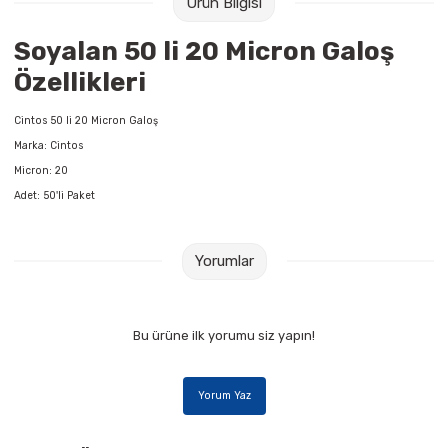
Ürün Bilgisi
Raptiye & İğneler
Tual
Soyalan 50 li 20 Micron Galoş
Silgiler
Akrilik Boyalar
Özellikleri
Sümen Takımları
Beslenme Çantaları
Cintos 50 li 20 Micron Galoş
Marka: Cintos
Zımba Tel Sökücüleri
Cam Boyaları
Micron: 20
Adet: 50'li Paket
Zımba Telleri
Ebru Boyaları
Yorumlar
Zımbalar
Fırçalar
Daksiller
Guaj Boyaları
Bu ürüne ilk yorumu siz yapın!
Kaşe Gereçleri
Kuru Boyalar
Yorum Yaz
Yapıştırıcılar
Mum Boyalar