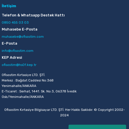
İletişim
Telefon & Whatsapp Destek Hattı
0850 455 03 03
Muhasebe E-Posta
muhasebe@ofisostim.com
E-Posta
info@ofisostim.com
KEP Adresi
ofisostim@hs01.kep.tr
Ofisostim Kırtasiye LTD. ŞTİ.
Merkez : Bağdat Caddesi No:368
Yenimahalle/ANKARA
E-Ticaret : Serhat, 1441. Sk. No:3, 06378 İvedik
Osb/Yenimahalle/ANKARA
Ofisostim Kırtasiye Bilgisayar LTD. ŞTİ. Her Hakkı Saklıdır. © Copyright 2002-
2024