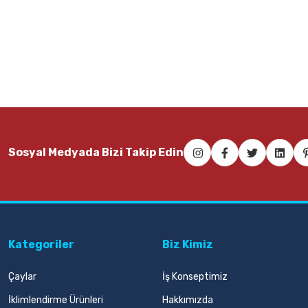
Sosyal Medyada Bizi Takip Edin
Kategoriler
Biz Kimiz
Çaylar
İş Konseptimiz
İklimlendirme Ürünleri
Hakkımızda