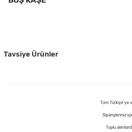
BOŞ KAŞE
Tavsiye Ürünler
Trodat 9512 P4 47x18 mm Gümüş Renk Cep Kaşesi Boş Kaşe
278,00 TL
Sepete Ekle
Tüm Türkiye'ye ve
Siparişleriniz i
Toplu alımlard