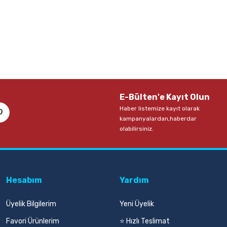
E-Bülten'e Kayıt Olun
Haber listemize kayıt olarak
kampanyalardan,haberdar
olabilirsiniz.
Hesabım
Yardım
Üyelik Bilgilerim
Yeni Üyelik
Favori Ürünlerim
⭐ Hızlı Teslimat