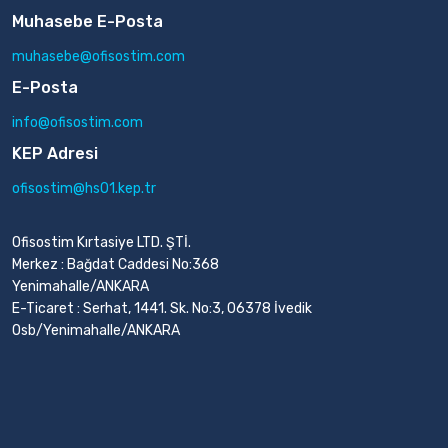
Muhasebe E-Posta
muhasebe@ofisostim.com
E-Posta
info@ofisostim.com
KEP Adresi
ofisostim@hs01.kep.tr
Ofisostim Kırtasiye LTD. ŞTİ.
Merkez : Bağdat Caddesi No:368
Yenimahalle/ANKARA
E-Ticaret : Serhat, 1441. Sk. No:3, 06378 İvedik
Osb/Yenimahalle/ANKARA