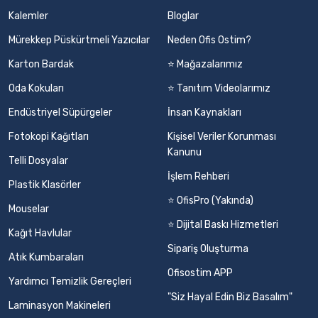
Kalemler
Bloglar
Mürekkep Püskürtmeli Yazıcılar
Neden Ofis Ostim?
Karton Bardak
⭐ Mağazalarımız
Oda Kokuları
⭐ Tanıtım Videolarımız
Endüstriyel Süpürgeler
İnsan Kaynakları
Fotokopi Kağıtları
Kişisel Veriler Korunması
Kanunu
Telli Dosyalar
İşlem Rehberi
Plastik Klasörler
⭐ OfisPro (Yakında)
Mouselar
⭐ Dijital Baskı Hizmetleri
Kağıt Havlular
Sipariş Oluşturma
Atık Kumbaraları
Ofisostim APP
Yardımcı Temizlik Gereçleri
"Siz Hayal Edin Biz Basalım"
Laminasyon Makineleri