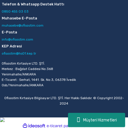
Telefon & Whatsapp Destek Hattı
0850 455 03 03
Muhasebe E-Posta
muhasebe@ofisostim.com
E-Posta
info@ofisostim.com
KEP Adresi
ofisostim@hs01.kep.tr
Ofisostim Kırtasiye LTD. ŞTİ.
Merkez : Bağdat Caddesi No:368
Yenimahalle/ANKARA
E-Ticaret : Serhat, 1441. Sk. No:3, 06378 İvedik
Osb/Yenimahalle/ANKARA
Ofisostim Kırtasiye Bilgisayar LTD. ŞTİ. Her Hakkı Saklıdır. © Copyright 2002-
2024
Müşteri Hizmetleri
ideasoft
ile
e-