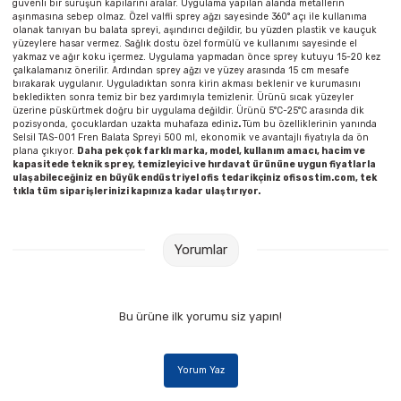
güvenli bir sürüşün kapılarını aralar. Uygulama yapılan alanda metallerin
Parmak Boyaları
aşınmasına sebep olmaz. Özel valfli sprey ağzı sayesinde 360° açı ile kullanıma
olanak tanıyan bu balata spreyi, aşındırıcı değildir, bu yüzden plastik ve kauçuk
yüzeylere hasar vermez. Sağlık dostu özel formülü ve kullanımı sayesinde el
Pastel Boyalar
yakmaz ve ağır koku içermez. Uygulama yapmadan önce sprey kutuyu 15-20 kez
çalkalamanız önerilir. Ardından sprey ağzı ve yüzey arasında 15 cm mesafe
bırakarak uygulanır. Uyguladıktan sonra kirin akması beklenir ve kurumasını
Sulu Boyalar
bekledikten sonra temiz bir bez yardımıyla temizlenir. Ürünü sıcak yüzeyler
üzerine püskürtmek doğru bir uygulama değildir. Ürünü 5°C-25°C arasında dik
pozisyonda, çocuklardan uzakta muhafaza ediniz
.
Tüm bu özelliklerinin yanında
Selsil TAS-001 Fren Balata Spreyi 500 ml, ekonomik ve avantajlı fiyatıyla da ön
Yağlı Boyalar
plana çıkıyor.
Daha pek çok farklı marka, model, kullanım amacı, hacim ve
kapasitede teknik sprey, temizleyici ve hırdavat ürününe uygun fiyatlarla
ulaşabileceğiniz en büyük endüstriyel ofis tedarikçiniz ofisostim.com, tek
tıkla tüm siparişlerinizi kapınıza kadar ulaştırıyor.
Yorumlar
Bu ürüne ilk yorumu siz yapın!
Yorum Yaz