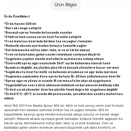
Ürün Bilgisi
Raptiye & İğneler
Tual
Ürün Özellikleri:
Silgiler
Akrilik Boyalar
*Ürün hacmi: 500 ml
*Berrak renge sahiptir
*Basınçlı sprey teneke kutusunda sunulur
Sümen Takımları
Beslenme Çantaları
*Etkili ve hızlı sonuç veren özel formüle sahiptir
*Fren balatası üzerinde biriken toz ve yağları temizler
*Mekanik aksamı ayırmadan kolayca temizlik sağlar
Zımba Tel Sökücüleri
Cam Boyaları
*Derinlemesine nüfuz eder; leke, iz ve artık bırakmaz
*Fren ve balatadan gelen sesleri minimum seviyeye düşürür
*Uygulama yapılan alanda metallerin aşınmasına sebep olmaz
Zımba Telleri
Ebru Boyaları
*Özel valfli sprey ağzı sayesinde 360° açı ile kullanıma olanak tanır
*Aşındırıcı değildir, bu yüzden plastik ve kauçuk yüzeylere hasar vermez
*Sağlık dostu özel formülü ve kullanımı el yakmaz ve ağır koku içermez
Zımbalar
Fırçalar
*Uygulama yapmadan önce sprey kutuyu 15-20 kez çalkalamanız önerilir
*Sprey ağzı ve yüzey arasında 15 cm mesafe bırakarak uygulayınız
*Uyguladıktan sonra kirin akmasını bekleyin ve kurumasını bekleyip silin
*Ürünü sıcak yüzeyler üzerine püskürtmek doğru bir uygulama değildir
Daksiller
Guaj Boyaları
*Ürünü 5°C-25°C arasında dik pozisyonda, çocuklardan uzakta muhafaza
ediniz
Kaşe Gereçleri
Kuru Boyalar
Selsil TAS-001 Fren Balata Spreyi 500 ml, etkili ve hızlı sonuç veren özel formülü
sayesinde fren balatası üzerinde biriken toz ve yağları temizler. 500 ml
kapasitedeki basınçlı sprey teneke kutusunda satışa sunulur ve berrak renge
sahiptir. Mekanik aksamı ayırmaya gerek kalmadan kolayca temizlik sağlayan bu
Yapıştırıcılar
Mum Boyalar
teknik sprey, derinlemesine nüfuz eder; leke, iz ve artık bırakmaz. Fren ve
balatadan gelen sesleri minimum seviyeye düşürerek çok daha konforlu ve