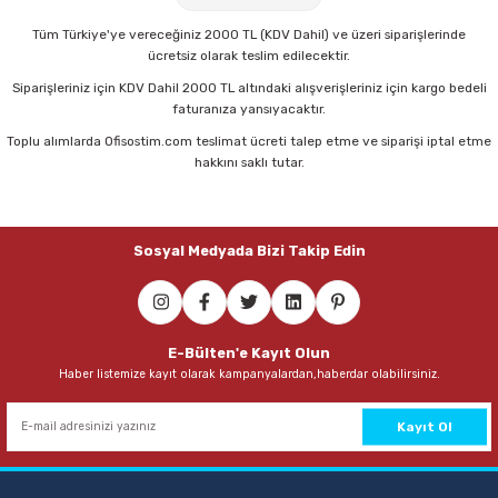
Parmak Boyaları
Tüm Türkiye'ye vereceğiniz 2000 TL (KDV Dahil) ve üzeri siparişlerinde
ücretsiz olarak teslim edilecektir.
Pastel Boyalar
Siparişleriniz için KDV Dahil 2000 TL altındaki alışverişleriniz için kargo bedeli
faturanıza yansıyacaktır.
Sulu Boyalar
Toplu alımlarda Ofisostim.com teslimat ücreti talep etme ve siparişi iptal etme
hakkını saklı tutar.
Yağlı Boyalar
Sosyal Medyada Bizi Takip Edin
E-Bülten'e Kayıt Olun
Haber listemize kayıt olarak kampanyalardan,haberdar olabilirsiniz.
Kayıt Ol