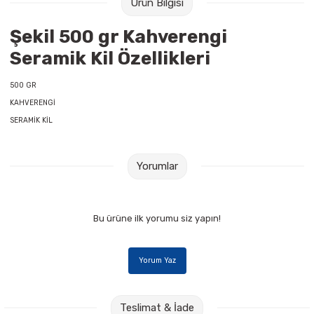
Ürün Bilgisi
Raptiye & İğneler
Tual
Şekil 500 gr Kahverengi
Silgiler
Akrilik Boyalar
Seramik Kil Özellikleri
Sümen Takımları
Beslenme Çantaları
500 GR
KAHVERENGİ
Zımba Tel Sökücüleri
Cam Boyaları
SERAMİK KİL
Zımba Telleri
Ebru Boyaları
Yorumlar
Zımbalar
Fırçalar
Daksiller
Guaj Boyaları
Bu ürüne ilk yorumu siz yapın!
Kaşe Gereçleri
Kuru Boyalar
Yorum Yaz
Yapıştırıcılar
Mum Boyalar
Teslimat & İade