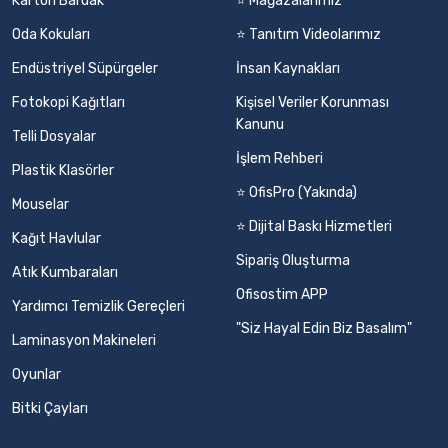
Karton Bardak
⭐ Mağazalarımız
Oda Kokuları
⭐ Tanıtım Videolarımız
Endüstriyel Süpürgeler
İnsan Kaynakları
Fotokopi Kağıtları
Kişisel Veriler Korunması
Kanunu
Telli Dosyalar
İşlem Rehberi
Plastik Klasörler
⭐ OfisPro (Yakında)
Mouselar
⭐ Dijital Baskı Hizmetleri
Kağıt Havlular
Sipariş Oluşturma
Atık Kumbaraları
Ofisostim APP
Yardımcı Temizlik Gereçleri
"Siz Hayal Edin Biz Basalım"
Laminasyon Makineleri
Oyunlar
Bitki Çayları