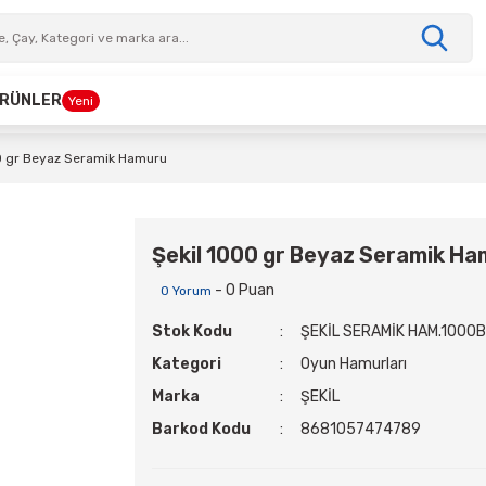
 ÜRÜNLER
Yeni
0 gr Beyaz Seramik Hamuru
Şekil 1000 gr Beyaz Seramik H
- 0 Puan
0 Yorum
Stok Kodu
ŞEKİL SERAMİK HAM.1000B
Kategori
Oyun Hamurları
Marka
ŞEKİL
Barkod Kodu
8681057474789