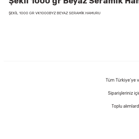
Şekil 1000 gr Beyaz Seramik Ham
ŞEKİL 1000 GR VK1000BYZ BEYAZ SERAMİK HAMURU
Tüm Türkiye'ye ve
Siparişleriniz i
Toplu alımlard