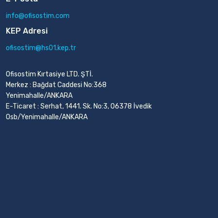
info@ofisostim.com
KEP Adresi
ofisostim@hs01.kep.tr
Ofisostim Kırtasiye LTD. ŞTİ.
Merkez : Bağdat Caddesi No:368
Yenimahalle/ANKARA
E-Ticaret : Serhat, 1441. Sk. No:3, 06378 İvedik
Osb/Yenimahalle/ANKARA