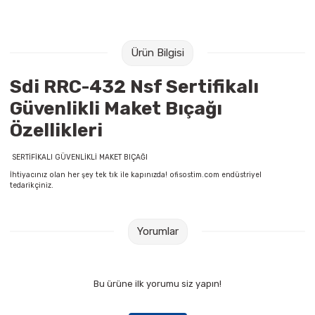
Raptiye & İğneler
Tual
Silgiler
Akrilik Boyalar
Ürün Bilgisi
Sümen Takımları
Beslenme Çantaları
Sdi RRC-432 Nsf Sertifikalı
Güvenlikli Maket Bıçağı
Zımba Tel Sökücüleri
Cam Boyaları
Özellikleri
Zımba Telleri
Ebru Boyaları
SERTİFİKALI GÜVENLİKLİ MAKET BIÇAĞI
İhtiyacınız olan her şey tek tık ile kapınızda! ofisostim.com endüstriyel
Zımbalar
Fırçalar
tedarikçiniz.
Daksiller
Guaj Boyaları
Yorumlar
Kaşe Gereçleri
Kuru Boyalar
Bu ürüne ilk yorumu siz yapın!
Yapıştırıcılar
Mum Boyalar