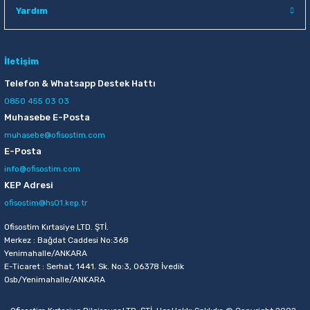
Yardım
İletişim
Telefon & Whatsapp Destek Hattı
0850 455 03 03
Muhasebe E-Posta
muhasebe@ofisostim.com
E-Posta
info@ofisostim.com
KEP Adresi
ofisostim@hs01.kep.tr
Ofisostim Kırtasiye LTD. ŞTİ.
Merkez : Bağdat Caddesi No:368
Yenimahalle/ANKARA
E-Ticaret : Serhat, 1441. Sk. No:3, 06378 İvedik
Osb/Yenimahalle/ANKARA