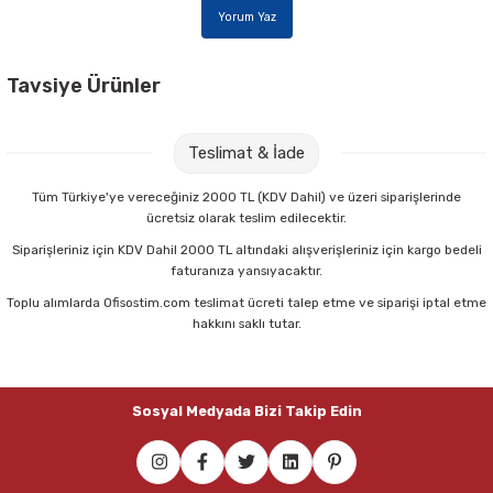
Parmak Boyaları
Yorum Yaz
Pastel Boyalar
Tavsiye Ürünler
Sulu Boyalar
Sdi Metal Gövde Dar Maket Bıçağı
Teslimat & İade
Yağlı Boyalar
245,00 TL
Tüm Türkiye'ye vereceğiniz 2000 TL (KDV Dahil) ve üzeri siparişlerinde
ücretsiz olarak teslim edilecektir.
Sepete Ekle
Siparişleriniz için KDV Dahil 2000 TL altındaki alışverişleriniz için kargo bedeli
faturanıza yansıyacaktır.
Toplu alımlarda Ofisostim.com teslimat ücreti talep etme ve siparişi iptal etme
Nova Color NC-275 20x30 Simli Fon Kartonu
hakkını saklı tutar.
230,00 TL
Sosyal Medyada Bizi Takip Edin
Sepete Ekle
Gıpta 35x50 15 li Fon Kartonu
Sdi 0428 Sıkıştırmalı Geniş Maket Bıçağı