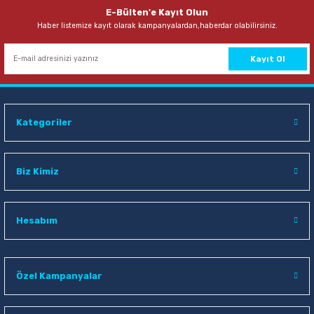
E-Bülten'e Kayıt Olun
Haber listemize kayıt olarak kampanyalardan,haberdar olabilirsiniz.
135,40 TL
364,00 TL
Sepete Ekle
Sepete Ekle
Kayıt Ol
Sdi 0425 Sıkıştırmalı Geniş Maket Bıçağı
Kategoriler
319,00 TL
Sepete Ekle
Biz Kimiz
Hesabım
Özel Kampanyalar