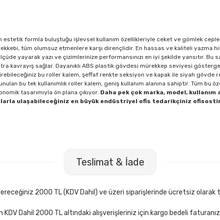
stetik formla buluştuğu işlevsel kullanım özellikleriyle ceket ve gömlek ceple
ürekkebi, tüm olumsuz etmenlere karşı dirençlidir. En hassas ve kaliteli yazma 
ölçüde yayarak yazı ve çizimlerinize performansınızı en iyi şekilde yansıtır. Bu 
stra kavrayış sağlar. Dayanıklı ABS plastik gövdesi mürekkep seviyesi göstergel
tirebileceğiniz bu roller kalem, şeffaf renkte seksiyon ve kapak ile siyah gövde 
ulan bu tek kullanımlık roller kalem, geniş kullanım alanına sahiptir. Tüm bu öze
nomik tasarımıyla ön plana çıkıyor.
Daha pek çok marka, model, kullanım 
arla ulaşabileceğiniz en büyük endüstriyel ofis tedarikçiniz ofisost
Teslimat & İade
receğiniz 2000 TL (KDV Dahil) ve üzeri siparişlerinde ücretsiz olarak t
çin KDV Dahil 2000 TL altındaki alışverişleriniz için kargo bedeli faturanı