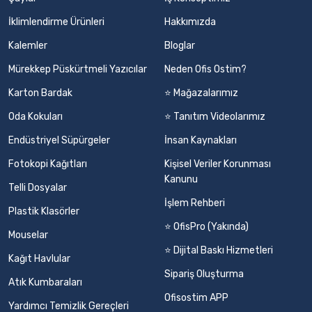
İklimlendirme Ürünleri
Hakkımızda
Kalemler
Bloglar
Mürekkep Püskürtmeli Yazıcılar
Neden Ofis Ostim?
Karton Bardak
⭐ Mağazalarımız
Oda Kokuları
⭐ Tanıtım Videolarımız
Endüstriyel Süpürgeler
İnsan Kaynakları
Fotokopi Kağıtları
Kişisel Veriler Korunması
Kanunu
Telli Dosyalar
İşlem Rehberi
Plastik Klasörler
⭐ OfisPro (Yakında)
Mouselar
⭐ Dijital Baskı Hizmetleri
Kağıt Havlular
Sipariş Oluşturma
Atık Kumbaraları
Ofisostim APP
Yardımcı Temizlik Gereçleri