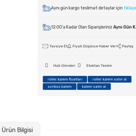
Aynı gün kargo teslimat detaylar için
tıklay
12:00'a Kadar Olan Siparişleriniz
Aynı Gün 
Tavsiye Et
Fiyatı Düşünce Haber Ver
Paylaş
Hızlı Gönderi
Stoktan Teslim
roller kalem fiyatları
roller kalem satın al
scrikss kalem
kalem satın al
Ürün Bilgisi