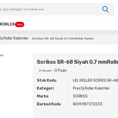
 ÜRÜNLER
Yeni
ij Roller Kalemler
Scrikss SR-68 Siyah 0,7 mmRoller Kalem
Scrikss SR-68 Siyah 0,7 mmRoll
- 0 Puan
0 Yorum
Stok Kodu
LKL ROLLER SCRİKS SR-6
Kategori
Prestij Roller Kalemler
Marka
SCRIKSS
Barkod Kodu
8690187370533