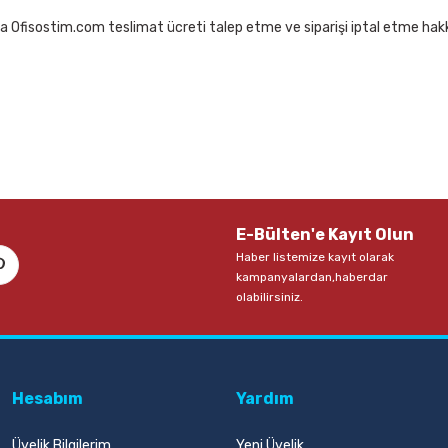
a Ofisostim.com teslimat ücreti talep etme ve siparişi iptal etme hakkı
E-Bülten'e Kayıt Olun
Haber listemize kayıt olarak
kampanyalardan,haberdar
olabilirsiniz.
Hesabım
Yardım
Üyelik Bilgilerim
Yeni Üyelik