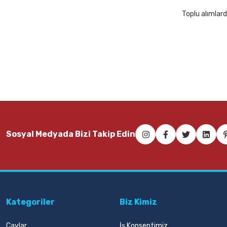
Toplu alımlard
Sosyal Medyada Bizi Takip Edin
Kategoriler
Biz Kimiz
Çaylar
İş Konseptimiz