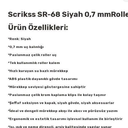
Scrikss SR-68 Siyah 0,7 mmRolle
Ürün Özellikleri:
*Renk: Siyah
*0,7 mm uç kalınlığı
*Paslanmaz çelik roller uç
*Tek kullanımlık roller kalem
*Hızlı kuruyan su bazlı mürekkep
*ABS plastik dayanıklı gövde tasarımı
*Mürekkep seviyesi göstergesine sahiptir
*Paslanmaz çelik krom kaplama klips ile kolay taşınır
*Şeffaf seksiyon ve kapak, siyah gövde, siyah aksesuarlar
*İdeal ve dengeli mürekkep akışı ile akıcı ve pürüzsüz yazım
*Ergonomik ve estetik tasarımı işlevsel kullanım ile birleştirir
*Isı, ışık ve neme dirençli, arşiv kalitesinde yazılar sunar