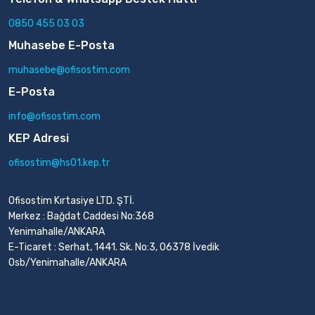
0850 455 03 03
Muhasebe E-Posta
muhasebe@ofisostim.com
E-Posta
info@ofisostim.com
KEP Adresi
ofisostim@hs01.kep.tr
Ofisostim Kırtasiye LTD. ŞTİ.
Merkez : Bağdat Caddesi No:368
Yenimahalle/ANKARA
E-Ticaret : Serhat, 1441. Sk. No:3, 06378 İvedik
Osb/Yenimahalle/ANKARA