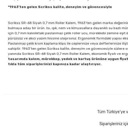
*1963’ten gelen Scrikss kalite, deneyim ve güvencesiyle
Scrikss SR-68 Siyah 0,7 mm Roller Kalem, 1963’ten gelen marka değerinin e
bulmaya aday bir ürün. Isı, ışık, nem ve kimyasallara dayanıklı su bazlı m
için 0,7 mm kalınlıktaki paslanmaz çelik roller ucu, mürekkebi zemine eşit 
pürüzsüz ve akıcı yazım hissine ulaşırsınız. Ergonomik formdaki yapısı ek
Paslanmaz çelik krom kaplama klips ile ceplerinize veya defterlerinize iliş
sahiptir. 1963’ten gelen Scrikss kalite, deneyim ve güvencesiyle sizlere sun
yanında Scrikss SR-68 Siyah 0,7 mm Roller Kalem, ekonomik fiyatı ve ergo
tasarımda kalem, mürekkep, yedek ve kartuş ürününe uygun fiyatl
tıkla tüm siparişlerinizi kapınıza kadar ulaştırıyor.
Tüm Türkiye'ye ve
Siparişleriniz i