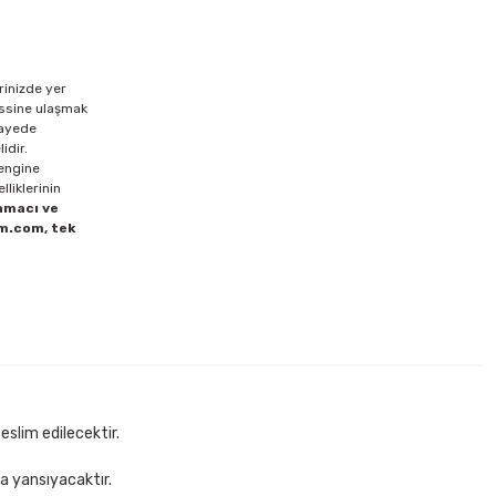
rinizde yer
hissine ulaşmak
sayede
idir.
rengine
lliklerinin
amacı ve
im.com, tek
eslim edilecektir.
za yansıyacaktır.