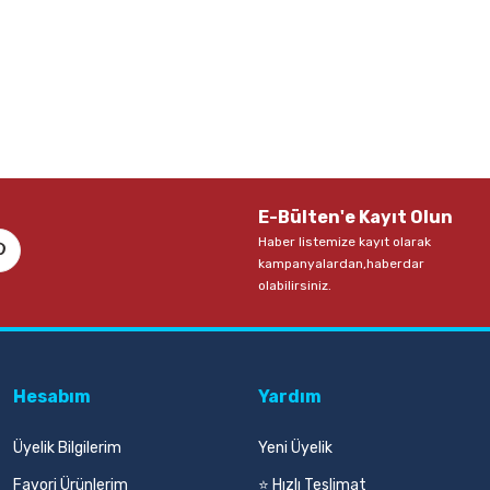
E-Bülten'e Kayıt Olun
Haber listemize kayıt olarak
kampanyalardan,haberdar
olabilirsiniz.
Hesabım
Yardım
Üyelik Bilgilerim
Yeni Üyelik
Favori Ürünlerim
⭐ Hızlı Teslimat