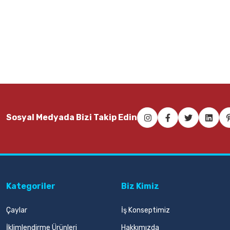
Sosyal Medyada Bizi Takip Edin
Kategoriler
Biz Kimiz
Çaylar
İş Konseptimiz
İklimlendirme Ürünleri
Hakkımızda