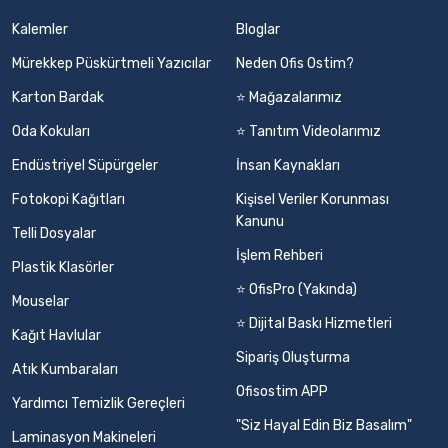
Kalemler
Bloglar
Mürekkep Püskürtmeli Yazıcılar
Neden Ofis Ostim?
Karton Bardak
⭐ Mağazalarımız
Oda Kokuları
⭐ Tanıtım Videolarımız
Endüstriyel Süpürgeler
İnsan Kaynakları
Fotokopi Kağıtları
Kişisel Veriler Korunması
Kanunu
Telli Dosyalar
İşlem Rehberi
Plastik Klasörler
⭐ OfisPro (Yakında)
Mouselar
⭐ Dijital Baskı Hizmetleri
Kağıt Havlular
Sipariş Oluşturma
Atık Kumbaraları
Ofisostim APP
Yardımcı Temizlik Gereçleri
"Siz Hayal Edin Biz Basalım"
Laminasyon Makineleri