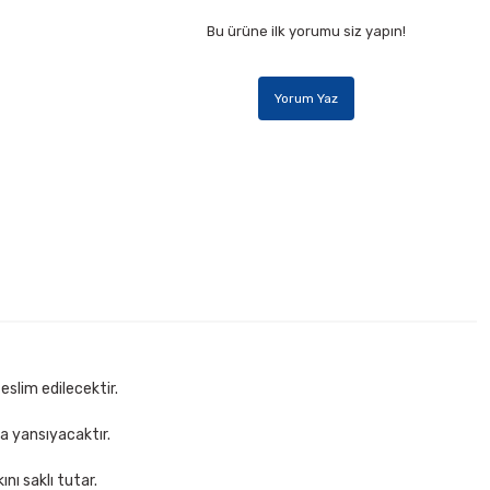
Bu ürüne ilk yorumu siz yapın!
Yorum Yaz
rfore Masaüstü Set
Ekle
eslim edilecektir.
za yansıyacaktır.
nı saklı tutar.