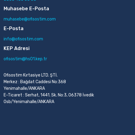
Muhasebe E-Posta
muhasebe@ofisostim.com
E-Posta
info@ofisostim.com
KEP Adresi
ofisostim@hs01.kep.tr
Ofisostim Kırtasiye LTD. ŞTİ.
Merkez : Bağdat Caddesi No:368
Yenimahalle/ANKARA
E-Ticaret : Serhat, 1441. Sk. No:3, 06378 İvedik
Osb/Yenimahalle/ANKARA