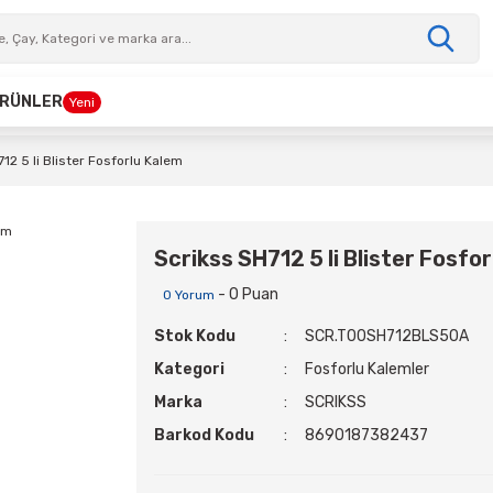
 ÜRÜNLER
Yeni
12 5 li Blister Fosforlu Kalem
Scrikss SH712 5 li Blister Fosfo
- 0 Puan
0 Yorum
Stok Kodu
SCR.T00SH712BLS50A
Kategori
Fosforlu Kalemler
Marka
SCRIKSS
Barkod Kodu
8690187382437