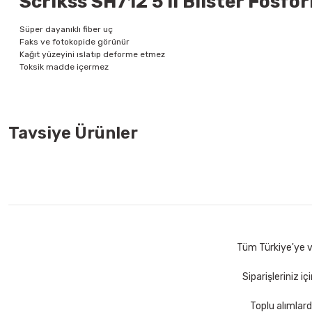
Scrikss SH712 5 li Blister Fosfor
Süper dayanıklı fiber uç
Faks ve fotokopide görünür
Kağıt yüzeyini ıslatıp deforme etmez
Toksik madde içermez
Tavsiye Ürünler
Post-It 51x76 225 Yaprak Neon Renkler Küpnot
Post-It 7
316,00 TL
346,00 
Sepete Ekle
Tüm Türkiye'ye ve
Siparişleriniz i
Toplu alımlard