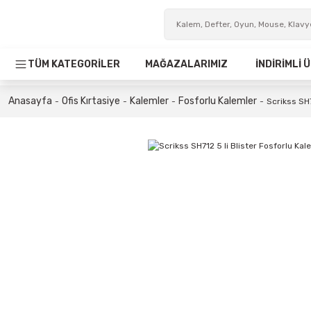
TÜM KATEGORİLER
MAĞAZALARIMIZ
İNDİRİMLİ
Anasayfa
Ofis Kırtasiye
Kalemler
Fosforlu Kalemler
Scrikss SH7