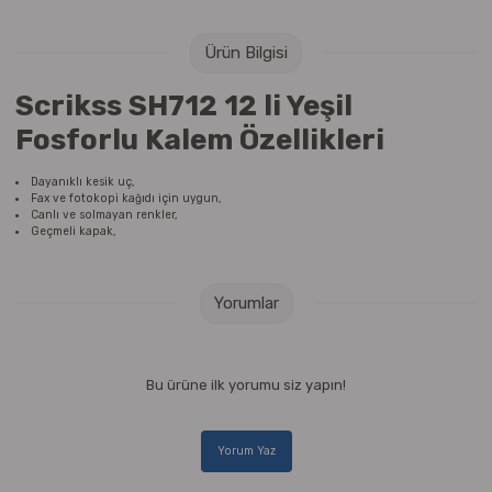
Raptiye & İğneler
Tual
Ürün Bilgisi
Silgiler
Akrilik Boyalar
Scrikss SH712 12 li Yeşil
Sümen Takımları
Beslenme Çantaları
Fosforlu Kalem Özellikleri
Zımba Tel Sökücüleri
Cam Boyaları
Dayanıklı kesik uç,
Fax ve fotokopi kağıdı için uygun,
Canlı ve solmayan renkler,
Geçmeli kapak,
Zımba Telleri
Ebru Boyaları
Zımbalar
Fırçalar
Yorumlar
Daksiller
Guaj Boyaları
Bu ürüne ilk yorumu siz yapın!
Kaşe Gereçleri
Kuru Boyalar
Yapıştırıcılar
Mum Boyalar
Yorum Yaz