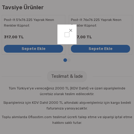
Parmak Boyaları
Tavsiye Ürünler
Pastel Boyalar
Post-It 51x76 225 Yaprak Neon
Post-It 76x76 225 Yaprak Neon
Renkler Küpnot
Renkler Küpnot
Sulu Boyalar
317,00 TL
347,00 TL
Yağlı Boyalar
Sepete Ekle
Sepete Ekle
Teslimat & İade
Tüm Türkiye'ye vereceğiniz 2000 TL (KDV Dahil) ve üzeri siparişlerinde
ücretsiz olarak teslim edilecektir.
Siparişleriniz için KDV Dahil 2000 TL altındaki alışverişleriniz için kargo bedeli
faturanıza yansıyacaktır.
Toplu alımlarda Ofisostim.com teslimat ücreti talep etme ve siparişi iptal etme
hakkını saklı tutar.