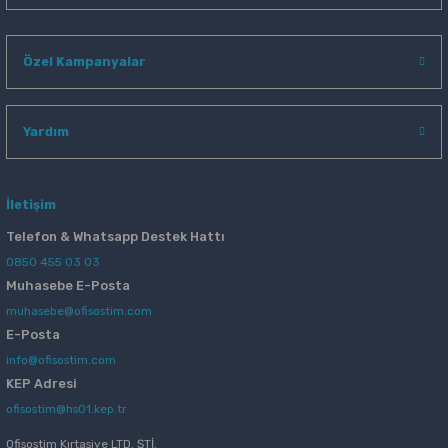
Özel Kampanyalar
Yardım
İletişim
Telefon & Whatsapp Destek Hattı
0850 455 03 03
Muhasebe E-Posta
muhasebe@ofisostim.com
E-Posta
info@ofisostim.com
KEP Adresi
ofisostim@hs01.kep.tr
Ofisostim Kırtasiye LTD. ŞTİ.