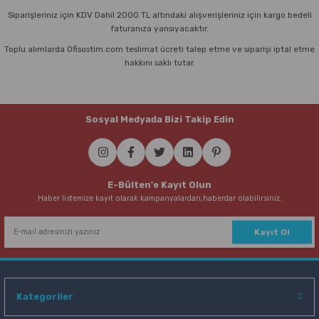
Siparişleriniz için KDV Dahil 2000 TL altındaki alışverişleriniz için kargo bedeli
faturanıza yansıyacaktır.
Toplu alımlarda Ofisostim.com teslimat ücreti talep etme ve siparişi iptal etme
hakkını saklı tutar.
Sosyal Medyada Bizi Takip Edin
E-Bülten'e Kayıt Olun
Haber listemize kayıt olarak kampanyalardan,haberdar olabilirsiniz.
Kayıt Ol
Kategoriler