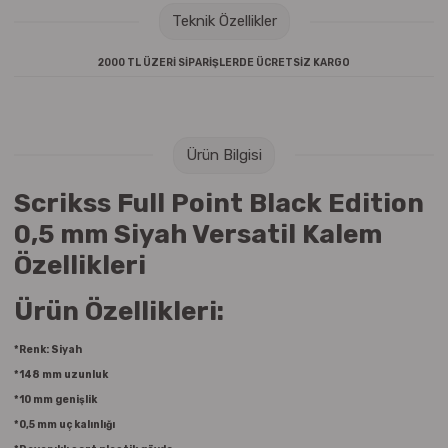
Raptiye & İğneler
Tual
Teknik Özellikler
2000 TL ÜZERİ SİPARİŞLERDE ÜCRETSİZ KARGO
Silgiler
Akrilik Boyalar
Sümen Takımları
Beslenme Çantaları
Ürün Bilgisi
Zımba Tel Sökücüleri
Cam Boyaları
Scrikss Full Point Black Edition
Zımba Telleri
Ebru Boyaları
0,5 mm Siyah Versatil Kalem
Özellikleri
Zımbalar
Fırçalar
Ürün Özellikleri:
Daksiller
Guaj Boyaları
*Renk: Siyah
Kaşe Gereçleri
Kuru Boyalar
*148 mm uzunluk
*10 mm genişlik
Yapıştırıcılar
Mum Boyalar
*0,5 mm uç kalınlığı