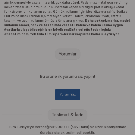
ağırlık dengesiyle yazılarınız artık çok daha güzel. Paslanmaz metal ucu ve pirinç
mekanizması uzun ömürlüdür. Muhafazalı kapak altı silgisi pratik olduğu kadar
fonksiyonel bir kullanım sunar. Günlük kullanım için ideal dizayna sahip Scrikss
Full Point Black Edition 0,5 mm Siyah Versatil Kalem, ekonomik fiyatı, estetik
tasarımı ve uzun kullanım ömrüyle ön plana çıkıyor.
Daha pek çok marka, model,
kullanım amacı, renk ve tasarımda versatil kalem ve kalem ucuna uygun
fiyatlarla ulaşabileceğiniz en büyük endüstriyel ofis tedarikçiniz
ofisostim.com, tek tıkla tüm siparişlerinizi kapınıza kadar ulaştırıyor.
Yorumlar
Bu ürüne ilk yorumu siz yapın!
Yorum Yaz
Teslimat & İade
Tüm Türkiye'ye vereceğiniz 2000 TL (KDV Dahil) ve üzeri siparişlerinde
ücretsiz olarak teslim edilecektir.