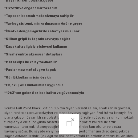
*Dayanıklı sert plastik gövde
Parmak Boyaları
*Estetik ve ergonomik tasarım
*Tepeden basmalı mekanizmaya sahiptir
Pastel Boyalar
*Yaylı uç sistemi, min kırılmasının önüne geçer
*İdeal ve dengeli ağırlık ile rahat yazım sunar
Sulu Boyalar
*Silikon gripli tutaç sıkı kavrayış sağlar
*Kapak altı silgisiyle işlevsel
kullanım
Yağlı Boyalar
*Siyah renkte aksesuar detayları
*Metal klips ile kolay taşınabilir
*Paslanmaz metal uç ve kapak
*Günlük kullanım için idealdir
*Ev, okul, ofis kullanımına uygundur
*1963’ten gelen Scrikss kalite ve güvencesiyle
Scrikss Full Point Black Edition 0,5 mm Siyah Versatil Kalem, siyah renkli gövdesi,
siyah renkte aksesuar detayları ve rahat kavrayış sağlayan özel tutma kısmıyla ön
plana çıkıyor. Dayanıklı sert plastik materyalden üretilen gövdesi ve silikon noktalı
tutaçlarıyla ele alındığında hissettirdiği konfor ve yazım kalitesi ile artık
yanınızdan ayırmak istemeyeceğiniz bu kalem, elinize tam oturur ve ekstra
kavrayış sağlar. Bu sayede en iyi yazım ve çizim performansını dilediğiniz şekilde
kâğıda aktarabilirsiniz. Çok ağır ve çok hafif versatil kalemlerin ortasını bulan ideal