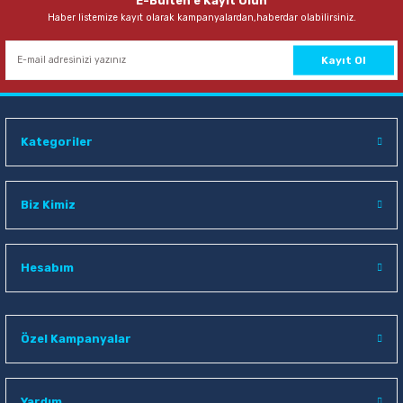
E-Bülten'e Kayıt Olun
Haber listemize kayıt olarak kampanyalardan,haberdar olabilirsiniz.
Kayıt Ol
Kategoriler
Biz Kimiz
Hesabım
Özel Kampanyalar
Yardım