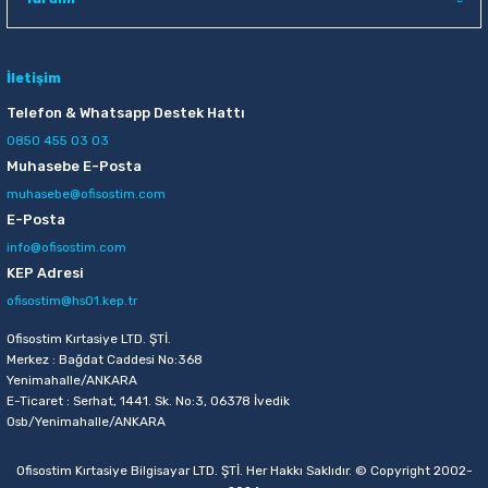
İletişim
Telefon & Whatsapp Destek Hattı
0850 455 03 03
Muhasebe E-Posta
muhasebe@ofisostim.com
E-Posta
info@ofisostim.com
KEP Adresi
ofisostim@hs01.kep.tr
Ofisostim Kırtasiye LTD. ŞTİ.
Merkez : Bağdat Caddesi No:368
Yenimahalle/ANKARA
E-Ticaret : Serhat, 1441. Sk. No:3, 06378 İvedik
Osb/Yenimahalle/ANKARA
Ofisostim Kırtasiye Bilgisayar LTD. ŞTİ. Her Hakkı Saklıdır. © Copyright 2002-