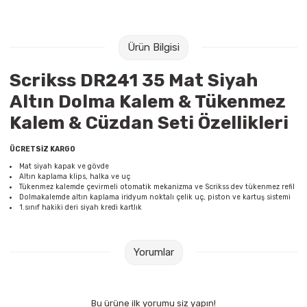
Raptiye & İğneler
Tual
Silgiler
Akrilik Boyalar
Ürün Bilgisi
Scrikss DR241 35 Mat Siyah
Sümen Takımları
Beslenme Çantaları
Altın Dolma Kalem & Tükenmez
Zımba Tel Sökücüleri
Cam Boyaları
Kalem & Cüzdan Seti Özellikleri
Zımba Telleri
Ebru Boyaları
ÜCRETSİZ KARGO
Mat siyah kapak ve gövde
Altın kaplama klips, halka ve uç
Zımbalar
Fırçalar
Tükenmez kalemde çevirmeli otomatik mekanizma ve Scrikss dev tükenmez refil
Dolmakalemde altın kaplama iridyum noktalı çelik uç, piston ve kartuş sistemi
1.sınıf hakiki deri siyah kredi kartlık
Daksiller
Guaj Boyaları
Kaşe Gereçleri
Kuru Boyalar
Yorumlar
Yapıştırıcılar
Mum Boyalar
Bu ürüne ilk yorumu siz yapın!