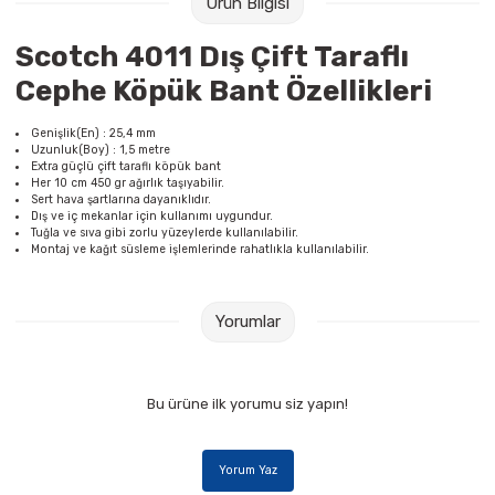
Ürün Bilgisi
Raptiye & İğneler
Tual
Scotch 4011 Dış Çift Taraflı
Silgiler
Akrilik Boyalar
Cephe Köpük Bant Özellikleri
Sümen Takımları
Beslenme Çantaları
Genişlik(En) : 25,4 mm
Uzunluk(Boy) : 1,5 metre
Extra güçlü çift taraflı köpük bant
Zımba Tel Sökücüleri
Cam Boyaları
Her 10 cm 450 gr ağırlık taşıyabilir.
Sert hava şartlarına dayanıklıdır.
Dış ve iç mekanlar için kullanımı uygundur.
Tuğla ve sıva gibi zorlu yüzeylerde kullanılabilir.
Zımba Telleri
Ebru Boyaları
Montaj ve kağıt süsleme işlemlerinde rahatlıkla kullanılabilir.
Zımbalar
Fırçalar
Yorumlar
Daksiller
Guaj Boyaları
Kaşe Gereçleri
Kuru Boyalar
Bu ürüne ilk yorumu siz yapın!
Yapıştırıcılar
Mum Boyalar
Yorum Yaz