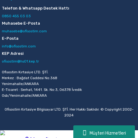
Telefon & Whatsapp Destek Hattı
0850 455 03 03
Muhasebe E-Posta
muhasebe@ofisostim.com
E-Posta
info@ofisostim.com
KEP Adresi
ofisostim@hs01.kep.tr
Ofisostim Kırtasiye LTD. ŞTİ.
Merkez : Bağdat Caddesi No:368
Yenimahalle/ANKARA
E-Ticaret : Serhat, 1441. Sk. No:3, 06378 İvedik
Osb/Yenimahalle/ANKARA
Ofisostim Kırtasiye Bilgisayar LTD. ŞTİ. Her Hakkı Saklıdır. © Copyright 2002-
2024
Müşteri Hizmetleri