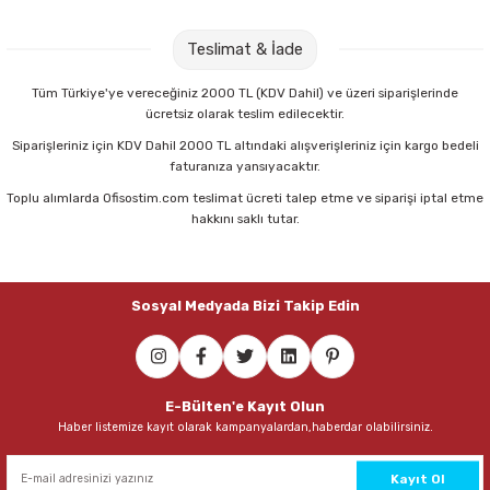
Parmak Boyaları
Teslimat & İade
Pastel Boyalar
Tüm Türkiye'ye vereceğiniz 2000 TL (KDV Dahil) ve üzeri siparişlerinde
ücretsiz olarak teslim edilecektir.
Sulu Boyalar
Siparişleriniz için KDV Dahil 2000 TL altındaki alışverişleriniz için kargo bedeli
faturanıza yansıyacaktır.
Yağlı Boyalar
Toplu alımlarda Ofisostim.com teslimat ücreti talep etme ve siparişi iptal etme
hakkını saklı tutar.
Sosyal Medyada Bizi Takip Edin
E-Bülten'e Kayıt Olun
Haber listemize kayıt olarak kampanyalardan,haberdar olabilirsiniz.
Kayıt Ol