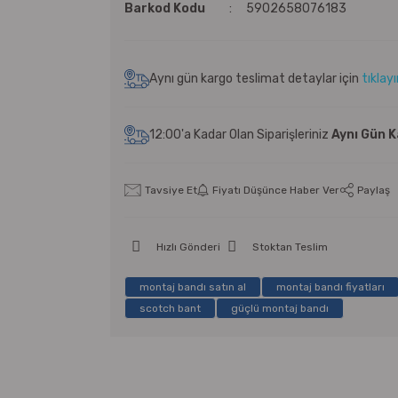
Barkod Kodu
5902658076183
Aynı gün kargo teslimat detaylar için
tıklay
12:00'a Kadar Olan Siparişleriniz
Aynı Gün 
Tavsiye Et
Fiyatı Düşünce Haber Ver
Paylaş
Hızlı Gönderi
Stoktan Teslim
montaj bandı satın al
montaj bandı fiyatları
scotch bant
güçlü montaj bandı