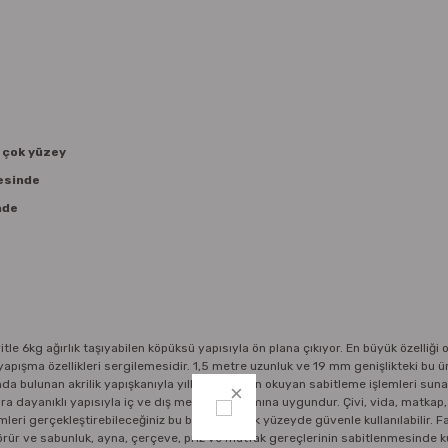
k çok yüzey
mesinde
nde
e 6kg ağırlık taşıyabilen köpüksü yapısıyla ön plana çıkıyor. En büyük özelliği
yapışma özellikleri sergilemesidir. 1,5 metre uzunluk ve 19 mm genişlikteki bu ür
ında bulunan akrilik yapışkanıyla yıllara meydan okuyan sabitleme işlemleri sunar
lara dayanıklı yapısıyla iç ve dış mekân kullanımına uygundur. Çivi, vida, matkap,
ri gerçekleştirebileceğiniz bu bant, pek çok yüzeyde güvenle kullanılabilir. F
rür ve sabunluk, ayna, çerçeve, priz ve mutfak gereçlerinin sabitlenmesinde kul