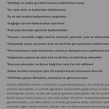
*Matkap ve çekiç gerektirmeyen sabitleme sunar
*Isı, ışık, nem ve buhardan etkilenmez
*İç ve dış mekân kullanımına uygundur
*Sağlığa zararlı kimyasallar içermez
*Pek çok yüzeyde güvenle kullanılabilir
*Fayans, seramik, tuğla, metal, mermer, plastik, cam ve daha pe
*Sabunluk, ayna, çerçeve, priz ve mutfak gereçlerinin sabitlen
*Posta kutusu, kapı numarası, anahtar dolaplarının sabitlemesi
*Uygulama yapılacak alan toz ve kirden arındırılmış olmalıdır
*Hassas yüzeyler ve duvar kağıtları için tercih edilmez
*Daha verimli sonuçlar için 30 saniye basılı tutmanız önerilir
*1902’den gelen 3M kalite, deneyim ve güvencesiyle
Scotch 40021915 19mm x 1,5m Extra Güçlü Montaj Bandı, 30 cm’lik bir şeritl
şartlara direnebilen ve yüksek ağırlıklara dayanabilen güçlü tutuş ve hızlı 
ambalajında sunulur ve pek çok alanda güvenle kullanılabilir. Her iki taraf
köpük taşıyıcı bant yüzeyi ısı, ışık, nem, buhar, UV ışınlar ve bazı kimyasal
gerektirmeden, çok daha temiz ve estetik görünüme sahip sabitleme işlemle
seramik, tuğla, metal, mermer, plastik, cam ve daha pek çok yüzeyde iş gö