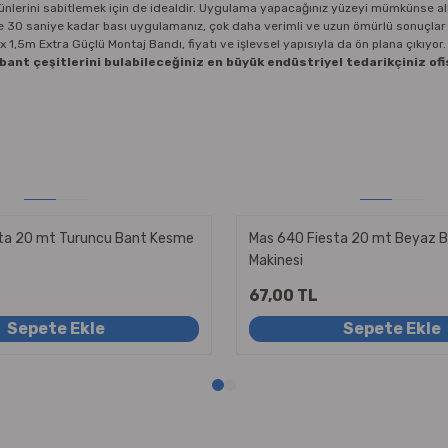
ünlerini sabitlemek için de idealdir. Uygulama yapacağınız yüzeyi mümkünse al
rine 30 saniye kadar bası uygulamanız, çok daha verimli ve uzun ömürlü sonuçla
1,5m Extra Güçlü Montaj Bandı, fiyatı ve işlevsel yapısıyla da ön plana çıkıyor.
ı bant çeşitlerini bulabileceğiniz en büyük endüstriyel tedarikçiniz o
ta 20 mt Turuncu Bant Kesme
Mas 640 Fiesta 20 mt Beyaz 
Makinesi
67,00 TL
Sepete Ekle
Sepete Ekle