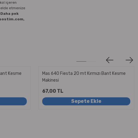
kol içeren
r elde etmenize
Daha pek
fisostim.com,
Bant Kesme
Mas 640 Fiesta 20 mt Kırmızı Bant Kesme
Makinesi
67,00 TL
Sepete Ekle