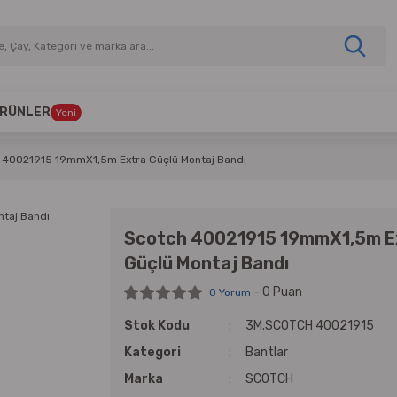
 ÜRÜNLER
Yeni
 40021915 19mmX1,5m Extra Güçlü Montaj Bandı
Scotch 40021915 19mmX1,5m E
Güçlü Montaj Bandı
- 0 Puan
0 Yorum
Stok Kodu
3M.SCOTCH 40021915
Kategori
Bantlar
Marka
SCOTCH