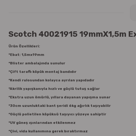
Scotch 40021915 19mmX1,5m Extr
Ürün Özellikleri:
*Ebat: 1,5mx19mm
*Blister ambalajında sunulur
*Çift taraflı köpük montaj bandıdır
*Kendi rulosundan kolayca ayrılan yapıdadır
*Akrilik yapışkanıyla hızlı ve güçlü tutuş sağlar
*Ekstra uzun ömürlü, yıllara dayanan yapışma sunar
*30cm uzunluktaki bant şeridi 6kg ağırlık taşıyabilir
*Güçlü polietilen köpüksü taşıyıcı yüzeye sahiptir
*UV güneş ışınlarından etkilenmez
*Çivi, vida kullanımına gerek bıraktırmaz