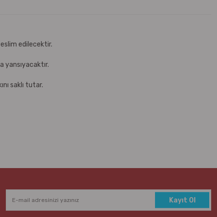
eslim edilecektir.
za yansıyacaktır.
nı saklı tutar.
Kayıt Ol