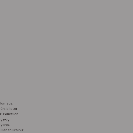
 olumsuz
ün, blister
. Polietilen
 çekiç
ayans,
lanabilirsiniz.