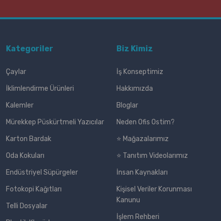
Kategoriler
Biz Kimiz
Çaylar
İş Konseptimiz
İklimlendirme Ürünleri
Hakkımızda
Kalemler
Bloglar
Mürekkep Püskürtmeli Yazıcılar
Neden Ofis Ostim?
Karton Bardak
⭐ Mağazalarımız
Oda Kokuları
⭐ Tanıtım Videolarımız
Endüstriyel Süpürgeler
İnsan Kaynakları
Fotokopi Kağıtları
Kişisel Veriler Korunması
Kanunu
Telli Dosyalar
İşlem Rehberi