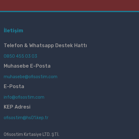
İletişim
Telefon & Whatsapp Destek Hattı
0850 455 03 03
Muhasebe E-Posta
muhasebe@ofisostim.com
E-Posta
info@ofisostim.com
KEP Adresi
ofisostim@hs01.kep.tr
Ofisostim Kırtasiye LTD. ŞTİ.