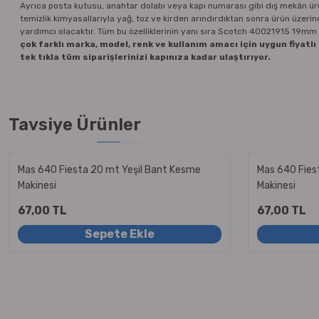
Ayrıca posta kutusu, anahtar dolabı veya kapı numarası gibi dış mekân ür
temizlik kimyasallarıyla yağ, toz ve kirden arındırdıktan sonra ürün üze
yardımcı olacaktır. Tüm bu özelliklerinin yanı sıra Scotch 40021915 19mm x 
çok farklı marka, model, renk ve kullanım amacı için uygun fiyatl
tek tıkla tüm siparişlerinizi kapınıza kadar ulaştırıyor.
Tavsiye Ürünler
Mas 640 Fiesta 20 mt Yeşil Bant Kesme
Mas 640 Fies
Makinesi
Makinesi
67,00 TL
67,00 TL
Sepete Ekle