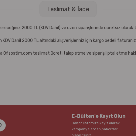
Teslimat & İade
receğiniz 2000 TL (KDV Dahil) ve üzeri siparişlerinde ücretsiz olarak t
çin KDV Dahil 2000 TL altındaki alışverişleriniz için kargo bedeli faturanı
a Ofisostim.com teslimat ücreti talep etme ve siparişi iptal etme hakkı
E-Bülten'e Kayıt Olun
Haber listemize kayıt olarak
kampanyalardan,haberdar
olabilirsiniz.