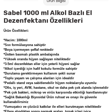
Ürün Bilgisi
Raptiye & İğneler
Tual
Sabel 1000 ml Alkol Bazlı El
Silgiler
Akrilik Boyalar
Dezenfektanı Özellikleri
Sümen Takımları
Beslenme Çantaları
Ürün Özellikleri:
*Hacim: 1000ml
Zımba Tel Sökücüleri
Cam Boyaları
*Sıvı formülasyona sahiptir
*Boya içermeyen şeffaf renktedir
Zımba Telleri
Ebru Boyaları
*Üstten basmalı plastik ambalajında
*Yüksek oranda hijyen sağlayan niteliktedir
*3-5ml dezenfektan eller için yeterli hijyeni sağlar
Zımbalar
Fırçalar
*Alkol içerdiği için hafif kokulu formüle sahiptir
*Durulama gerektirmeyen kullanım şekli sunar
Daksiller
Guaj Boyaları
*Toplu yaşam ve çalışma alanları için idealdir
*Pedallı stand veya sabitlenebilir hijyen noktalarıyla uyumlu
*Ofis, iş yeri, AVM, hastane, okul ve daha pek çok alanda işlevseldir
Kaşe Gereçleri
Kuru Boyalar
*Pek çok bakteri, mikrop ve virüs karşısında etkinliği kanıtlanmıştır
*Sağlık Bakanlığı Biyosidal Ürün ruhsat ve onayı ile güvenle
kullanabilirsiniz
Yapıştırıcılar
Mum Boyalar
*Yumuşatıcı ve çözücü katkılar ile elleri kurutmayan niteliktedir
*Ellere alındıktan sonra parmak araları, tırnak içleri iyice