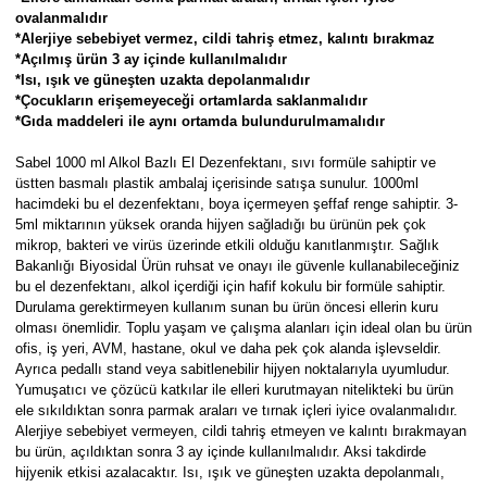
Parmak Boyaları
ovalanmalıdır
*Alerjiye sebebiyet vermez, cildi tahriş etmez, kalıntı bırakmaz
*Açılmış ürün 3 ay içinde kullanılmalıdır
Pastel Boyalar
*Isı, ışık ve güneşten uzakta depolanmalıdır
*Çocukların erişemeyeceği ortamlarda saklanmalıdır
Sulu Boyalar
*Gıda maddeleri ile aynı ortamda bulundurulmamalıdır
Sabel 1000 ml Alkol Bazlı El Dezenfektanı, sıvı formüle sahiptir ve
Yağlı Boyalar
üstten basmalı plastik ambalaj içerisinde satışa sunulur. 1000ml
hacimdeki bu el dezenfektanı, boya içermeyen şeffaf renge sahiptir. 3-
5ml miktarının yüksek oranda hijyen sağladığı bu ürünün pek çok
mikrop, bakteri ve virüs üzerinde etkili olduğu kanıtlanmıştır. Sağlık
Bakanlığı Biyosidal Ürün ruhsat ve onayı ile güvenle kullanabileceğiniz
bu el dezenfektanı, alkol içerdiği için hafif kokulu bir formüle sahiptir.
Durulama gerektirmeyen kullanım sunan bu ürün öncesi ellerin kuru
olması önemlidir. Toplu yaşam ve çalışma alanları için ideal olan bu ürün
ofis, iş yeri, AVM, hastane, okul ve daha pek çok alanda işlevseldir.
Ayrıca pedallı stand veya sabitlenebilir hijyen noktalarıyla uyumludur.
Yumuşatıcı ve çözücü katkılar ile elleri kurutmayan nitelikteki bu ürün
ele sıkıldıktan sonra parmak araları ve tırnak içleri iyice ovalanmalıdır.
Alerjiye sebebiyet vermeyen, cildi tahriş etmeyen ve kalıntı bırakmayan
bu ürün, açıldıktan sonra 3 ay içinde kullanılmalıdır. Aksi takdirde
hijyenik etkisi azalacaktır. Isı, ışık ve güneşten uzakta depolanmalı,