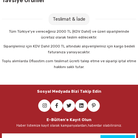
Tavsiye Ürünler
A Form Dirsek Basmalı Dezenfektan Aparatı
Teslimat & İade
225,00 TL
Tüm Türkiye'ye vereceğiniz 2000 TL (KDV Dahil) ve üzeri siparişlerinde
ücretsiz olarak teslim edilecektir.
Sepete Ekle
Siparişleriniz için KDV Dahil 2000 TL altındaki alışverişleriniz için kargo bedeli
faturanıza yansıyacaktır.
Toplu alımlarda Ofisostim.com teslimat ücreti talep etme ve siparişi iptal etme
hakkını saklı tutar.
Sosyal Medyada Bizi Takip Edin
E-Bülten'e Kayıt Olun
Haber listemize kayıt olarak kampanyalardan,haberdar olabilirsiniz.