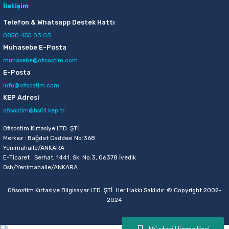
İletişim
Telefon & Whatsapp Destek Hattı
0850 455 03 03
Muhasebe E-Posta
muhasebe@ofisostim.com
E-Posta
info@ofisostim.com
KEP Adresi
ofisostim@hs01.kep.tr
Ofisostim Kırtasiye LTD. ŞTİ.
Merkez : Bağdat Caddesi No:368
Yenimahalle/ANKARA
E-Ticaret : Serhat, 1441. Sk. No:3, 06378 İvedik
Osb/Yenimahalle/ANKARA
Ofisostim Kırtasiye Bilgisayar LTD. ŞTİ. Her Hakkı Saklıdır. © Copyright 2002-
2024