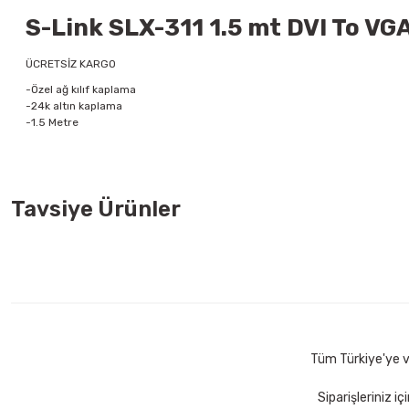
S-Link SLX-311 1.5 mt DVI To VG
ÜCRETSİZ KARGO
-Özel ağ kılıf kaplama
-24k altın kaplama
-1.5 Metre
Tavsiye Ürünler
İnca ITCH-02TX TYPE-C To HDMI 4K Altın Uç Dönüştürücü
781,00 TL
Sepete Ekle
Tüm Türkiye'ye ve
Siparişleriniz i