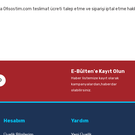
a Ofisostim.com teslimat ücreti talep etme ve siparişi iptal etme hakkı
E-Bülten'e Kayıt Olun
Haber listemize kayıt olarak
kampanyalardan,haberdar
olabilirsiniz.
Hesabım
Yardım
Üyelik Bilgilerim
Yeni Üyelik