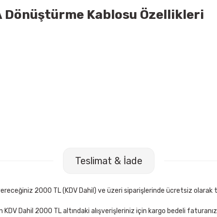
A Dönüştürme Kablosu Özellikleri
S-Link SL-MD95 Display Port Erkek To Erkek HDMI Dönüştürücü
Teslimat & İade
592,00 TL
Sepete Ekle
receğiniz 2000 TL (KDV Dahil) ve üzeri siparişlerinde ücretsiz olarak t
çin KDV Dahil 2000 TL altındaki alışverişleriniz için kargo bedeli faturanı