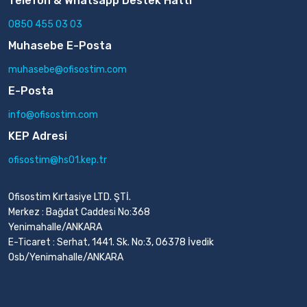
Telefon & Whatsapp Destek Hattı
0850 455 03 03
Muhasebe E-Posta
muhasebe@ofisostim.com
E-Posta
info@ofisostim.com
KEP Adresi
ofisostim@hs01.kep.tr
Ofisostim Kırtasiye LTD. ŞTİ.
Merkez : Bağdat Caddesi No:368
Yenimahalle/ANKARA
E-Ticaret : Serhat, 1441. Sk. No:3, 06378 İvedik
Osb/Yenimahalle/ANKARA