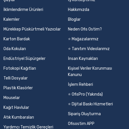
İklimlendirme Ürünleri
Hakkımızda
Kalemler
Bloglar
Mürekkep Püskürtmeli Yazıcılar
Neden Ofis Ostim?
Karton Bardak
⭐ Mağazalarımız
Oda Kokuları
⭐ Tanıtım Videolarımız
Endüstriyel Süpürgeler
İnsan Kaynakları
Fotokopi Kağıtları
Kişisel Veriler Korunması
Kanunu
Telli Dosyalar
İşlem Rehberi
Plastik Klasörler
⭐ OfisPro (Yakında)
Mouselar
⭐ Dijital Baskı Hizmetleri
Kağıt Havlular
Sipariş Oluşturma
Atık Kumbaraları
Ofisostim APP
Yardımcı Temizlik Gereçleri