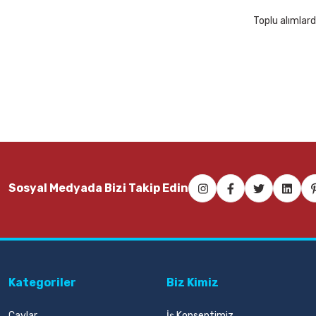
Toplu alımlard
Sosyal Medyada Bizi Takip Edin
Kategoriler
Biz Kimiz
Çaylar
İş Konseptimiz