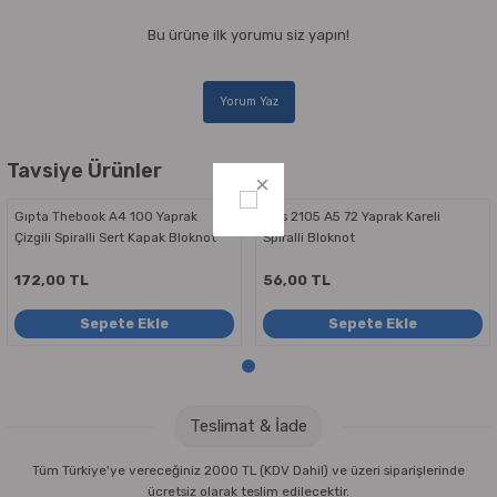
Parmak Boyaları
Bu ürüne ilk yorumu siz yapın!
Pastel Boyalar
Yorum Yaz
Sulu Boyalar
Tavsiye Ürünler
Yağlı Boyalar
Gıpta Thebook A4 100 Yaprak
Klas 2105 A5 72 Yaprak Kareli
Çizgili Spiralli Sert Kapak Bloknot
Spiralli Bloknot
172,00 TL
56,00 TL
Sepete Ekle
Sepete Ekle
Teslimat & İade
Tüm Türkiye'ye vereceğiniz 2000 TL (KDV Dahil) ve üzeri siparişlerinde
ücretsiz olarak teslim edilecektir.