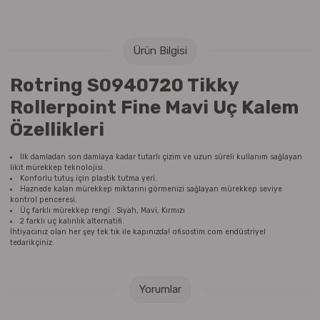
Raptiye & İğneler
Tual
Silgiler
Akrilik Boyalar
Ürün Bilgisi
Rotring S0940720 Tikky
Sümen Takımları
Beslenme Çantaları
Rollerpoint Fine Mavi Uç Kalem
Zımba Tel Sökücüleri
Cam Boyaları
Özellikleri
Zımba Telleri
Ebru Boyaları
İlk damladan son damlaya kadar tutarlı çizim ve uzun süreli kullanım sağlayan
likit mürekkep teknolojisi.
Konforlu tutuş için plastik tutma yeri.
Zımbalar
Fırçalar
Haznede kalan mürekkep miktarını görmenizi sağlayan mürekkep seviye
kontrol penceresi.
Üç farklı mürekkep rengi : Siyah, Mavi, Kırmızı
2 farklı uç kalınlık alternatifi.
Daksiller
Guaj Boyaları
İhtiyacınız olan her şey tek tık ile kapınızda! ofisostim.com endüstriyel
tedarikçiniz.
Kaşe Gereçleri
Kuru Boyalar
Yorumlar
Yapıştırıcılar
Mum Boyalar