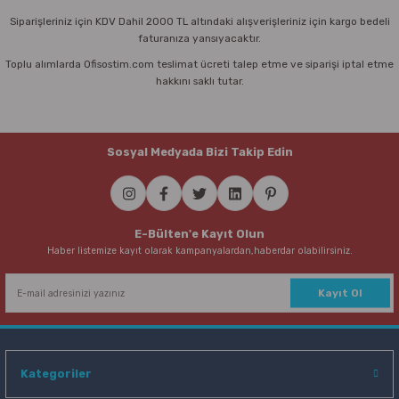
Siparişleriniz için KDV Dahil 2000 TL altındaki alışverişleriniz için kargo bedeli
faturanıza yansıyacaktır.
Toplu alımlarda Ofisostim.com teslimat ücreti talep etme ve siparişi iptal etme
hakkını saklı tutar.
Sosyal Medyada Bizi Takip Edin
E-Bülten'e Kayıt Olun
Haber listemize kayıt olarak kampanyalardan,haberdar olabilirsiniz.
Kayıt Ol
Kategoriler