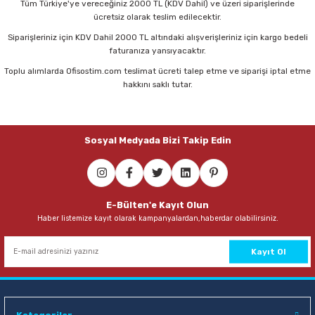
Tüm Türkiye'ye vereceğiniz 2000 TL (KDV Dahil) ve üzeri siparişlerinde
Parmak Boyaları
ücretsiz olarak teslim edilecektir.
Siparişleriniz için KDV Dahil 2000 TL altındaki alışverişleriniz için kargo bedeli
Pastel Boyalar
faturanıza yansıyacaktır.
Toplu alımlarda Ofisostim.com teslimat ücreti talep etme ve siparişi iptal etme
Sulu Boyalar
hakkını saklı tutar.
Yağlı Boyalar
Sosyal Medyada Bizi Takip Edin
E-Bülten'e Kayıt Olun
Haber listemize kayıt olarak kampanyalardan,haberdar olabilirsiniz.
Kayıt Ol