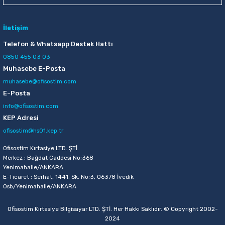
İletişim
Telefon & Whatsapp Destek Hattı
0850 455 03 03
Muhasebe E-Posta
muhasebe@ofisostim.com
E-Posta
info@ofisostim.com
KEP Adresi
ofisostim@hs01.kep.tr
Ofisostim Kırtasiye LTD. ŞTİ.
Merkez : Bağdat Caddesi No:368
Yenimahalle/ANKARA
E-Ticaret : Serhat, 1441. Sk. No:3, 06378 İvedik
Osb/Yenimahalle/ANKARA
Ofisostim Kırtasiye Bilgisayar LTD. ŞTİ. Her Hakkı Saklıdır. © Copyright 2002-
2024