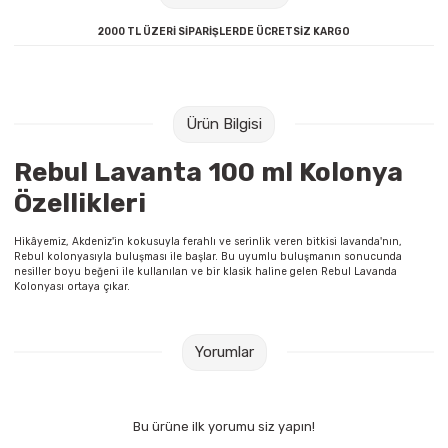
Raptiye & İğneler
Tual
2000 TL ÜZERİ SİPARİŞLERDE ÜCRETSİZ KARGO
Silgiler
Akrilik Boyalar
Sümen Takımları
Beslenme Çantaları
Ürün Bilgisi
Zımba Tel Sökücüleri
Cam Boyaları
Rebul Lavanta 100 ml Kolonya
Özellikleri
Zımba Telleri
Ebru Boyaları
Hikâyemiz, Akdeniz'in kokusuyla ferahlı ve serinlik veren bitkisi lavanda'nın,
Rebul kolonyasıyla buluşması ile başlar. Bu uyumlu buluşmanın sonucunda
Zımbalar
Fırçalar
nesiller boyu beğeni ile kullanılan ve bir klasik haline gelen Rebul Lavanda
Kolonyası ortaya çıkar.
Daksiller
Guaj Boyaları
Yorumlar
Kaşe Gereçleri
Kuru Boyalar
Yapıştırıcılar
Mum Boyalar
Bu ürüne ilk yorumu siz yapın!