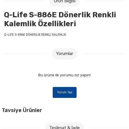
Ürün Bilgisi
Raptiye & İğneler
Tual
Q-Life S-886E Dönerlik Renkli
Silgiler
Akrilik Boyalar
Kalemlik Özellikleri
Sümen Takımları
Beslenme Çantaları
Q-LİFE S-886E DÖNERLİK RENKLİ KALEMLİK
Zımba Tel Sökücüleri
Cam Boyaları
Yorumlar
Zımba Telleri
Ebru Boyaları
Bu ürüne ilk yorumu siz yapın!
Zımbalar
Fırçalar
Daksiller
Guaj Boyaları
Yorum Yaz
Kaşe Gereçleri
Kuru Boyalar
Tavsiye Ürünler
Yapıştırıcılar
Mum Boyalar
Faber Castell 1423 Siyah Tükenmez Kalem
Teslimat & İade