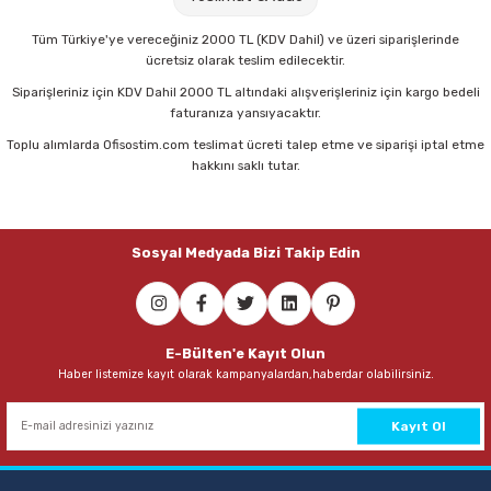
Parmak Boyaları
11,00 TL
Tüm Türkiye'ye vereceğiniz 2000 TL (KDV Dahil) ve üzeri siparişlerinde
ücretsiz olarak teslim edilecektir.
Pastel Boyalar
Sepete Ekle
Siparişleriniz için KDV Dahil 2000 TL altındaki alışverişleriniz için kargo bedeli
faturanıza yansıyacaktır.
Sulu Boyalar
Toplu alımlarda Ofisostim.com teslimat ücreti talep etme ve siparişi iptal etme
Faber Castell 1423 Kırmızı Tükenmez Kalem
hakkını saklı tutar.
Yağlı Boyalar
11,00 TL
Sosyal Medyada Bizi Takip Edin
Sepete Ekle
Faber Castell 1423 Mavi Tükenmez Kalem
E-Bülten'e Kayıt Olun
Haber listemize kayıt olarak kampanyalardan,haberdar olabilirsiniz.
11,00 TL
Sepete Ekle
Kayıt Ol