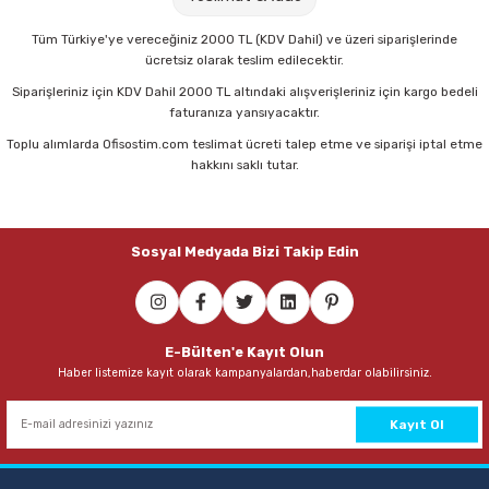
Parmak Boyaları
11,00 TL
Tüm Türkiye'ye vereceğiniz 2000 TL (KDV Dahil) ve üzeri siparişlerinde
ücretsiz olarak teslim edilecektir.
Pastel Boyalar
Sepete Ekle
Siparişleriniz için KDV Dahil 2000 TL altındaki alışverişleriniz için kargo bedeli
faturanıza yansıyacaktır.
Sulu Boyalar
Toplu alımlarda Ofisostim.com teslimat ücreti talep etme ve siparişi iptal etme
Faber Castell 1423 Kırmızı Tükenmez Kalem
hakkını saklı tutar.
Yağlı Boyalar
11,00 TL
Sosyal Medyada Bizi Takip Edin
Sepete Ekle
Faber Castell 1423 Mavi Tükenmez Kalem
E-Bülten'e Kayıt Olun
Haber listemize kayıt olarak kampanyalardan,haberdar olabilirsiniz.
11,00 TL
Sepete Ekle
Kayıt Ol