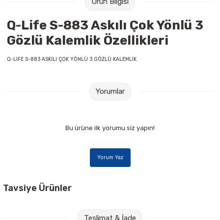
Ürün Bilgisi
Raptiye & İğneler
Tual
Q-Life S-883 Askılı Çok Yönlü 3
Silgiler
Akrilik Boyalar
Gözlü Kalemlik Özellikleri
Sümen Takımları
Beslenme Çantaları
Q-LİFE S-883 ASKILI ÇOK YÖNLÜ 3 GÖZLÜ KALEMLİK
Zımba Tel Sökücüleri
Cam Boyaları
Yorumlar
Zımba Telleri
Ebru Boyaları
Bu ürüne ilk yorumu siz yapın!
Zımbalar
Fırçalar
Daksiller
Guaj Boyaları
Yorum Yaz
Kaşe Gereçleri
Kuru Boyalar
Tavsiye Ürünler
Yapıştırıcılar
Mum Boyalar
Faber Castell 1423 Siyah Tükenmez Kalem
Teslimat & İade