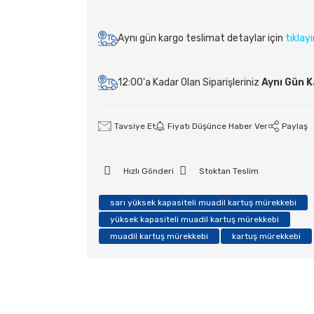
Aynı gün kargo teslimat detaylar için
tıklay
12:00'a Kadar Olan Siparişleriniz
Aynı Gün 
Tavsiye Et
Fiyatı Düşünce Haber Ver
Paylaş
Hızlı Gönderi
Stoktan Teslim
sarı yüksek kapasiteli muadil kartuş mürekkebi
yüksek kapasiteli muadil kartuş mürekkebi
muadil kartuş mürekkebi
kartuş mürekkebi