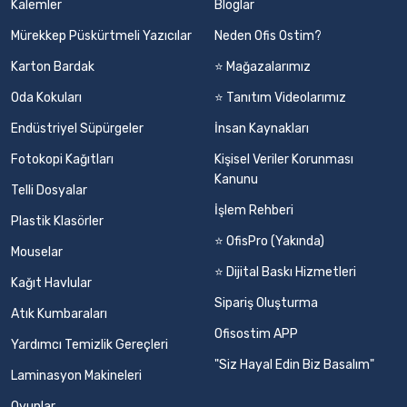
Kalemler
Bloglar
Mürekkep Püskürtmeli Yazıcılar
Neden Ofis Ostim?
Karton Bardak
⭐ Mağazalarımız
Oda Kokuları
⭐ Tanıtım Videolarımız
Endüstriyel Süpürgeler
İnsan Kaynakları
Fotokopi Kağıtları
Kişisel Veriler Korunması
Kanunu
Telli Dosyalar
İşlem Rehberi
Plastik Klasörler
⭐ OfisPro (Yakında)
Mouselar
⭐ Dijital Baskı Hizmetleri
Kağıt Havlular
Sipariş Oluşturma
Atık Kumbaraları
Ofisostim APP
Yardımcı Temizlik Gereçleri
"Siz Hayal Edin Biz Basalım"
Laminasyon Makineleri
Oyunlar