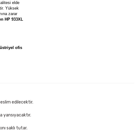
alitesi elde
tir. Yüksek
mına zarar
Pen HP 933XL
striyel ofis
eslim edilecektir.
za yansıyacaktır.
nı saklı tutar.