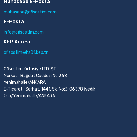
Muhasebe E-Posta
muhasebe@ofisostim.com
E-Posta
info@ofisostim.com
KEP Adresi
ofisostim@hs01.kep.tr
Ofisostim Kırtasiye LTD. ŞTİ.
Merkez : Bağdat Caddesi No:368
Yenimahalle/ANKARA
E-Ticaret : Serhat, 1441. Sk. No:3, 06378 İvedik
Osb/Yenimahalle/ANKARA