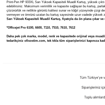
Print-Pen HP 933XL Sarı Yüksek Kapasiteli Muadil Kartuş
, yüksek çıktı
edebilirsiniz. Maksimum verimlilik ve kapasite sağlayan bu kartuş, parl
çözünürlük ve netlikte görüntü kalitesi sunar ve kâğıt yüzeyinde çizgi de
vermeyen ve ömrünü uzatan bu kartuş sayesinde uzun vadede yüksek zam
Sarı Yüksek Kapasiteli Muadil Kartuş, fiyatıyla da ön plana çıkar ve
*Officejet Pro 6100, 6600, 7110, 7510, 7610, 7612
Daha pek çok marka, model, renk ve kapasitede orijinal veya muadil 
tedarikçiniz ofisostim.com, tek tıkla tüm siparişlerinizi kapınıza kada
Tüm Türkiye'ye ve
Siparişleriniz i
Toplu alımlard