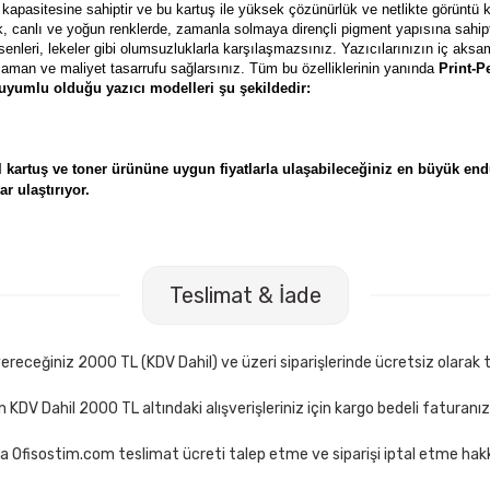
 kapasitesine sahiptir ve bu kartuş ile yüksek çözünürlük ve netlikte görüntü k
ak, canlı ve yoğun renklerde, zamanla solmaya dirençli pigment yapısına sahip
senleri, lekeler gibi olumsuzluklarla karşılaşmazsınız. Yazıcılarınızın iç aksa
an ve maliyet tasarrufu sağlarsınız. Tüm bu özelliklerinin yanında
Print-
 uyumlu olduğu yazıcı modelleri şu şekildedir:
kartuş ve toner ürününe uygun fiyatlarla ulaşabileceğiniz en büyük endü
r ulaştırıyor.
Teslimat & İade
receğiniz 2000 TL (KDV Dahil) ve üzeri siparişlerinde ücretsiz olarak t
çin KDV Dahil 2000 TL altındaki alışverişleriniz için kargo bedeli faturanı
a Ofisostim.com teslimat ücreti talep etme ve siparişi iptal etme hakkı