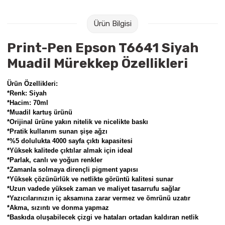
Raptiye & İğneler
Tual
Ürün Bilgisi
Silgiler
Akrilik Boyalar
Print-Pen Epson T6641 Siyah
Sümen Takımları
Beslenme Çantaları
Muadil Mürekkep Özellikleri
Zımba Tel Sökücüleri
Cam Boyaları
Ürün Özellikleri:
*Renk: Siyah
*Hacim: 70ml
Zımba Telleri
Ebru Boyaları
*Muadil kartuş ürünü
*Orijinal ürüne yakın nitelik ve nicelikte baskı
*Pratik kullanım sunan şişe ağzı
Zımbalar
Fırçalar
*%5 dolulukta 4000 sayfa çıktı kapasitesi
*Yüksek kalitede çıktılar almak için ideal
Daksiller
Guaj Boyaları
*Parlak, canlı ve yoğun renkler
*Zamanla solmaya dirençli pigment yapısı
*Yüksek çözünürlük ve netlikte görüntü kalitesi sunar
Kaşe Gereçleri
Kuru Boyalar
*Uzun vadede yüksek zaman ve maliyet tasarrufu sağlar
*Yazıcılarınızın iç aksamına zarar vermez ve ömrünü uzatır
Yapıştırıcılar
Mum Boyalar
*Akma, sızıntı ve donma yapmaz
*Baskıda oluşabilecek çizgi ve hataları ortadan kaldıran netlik