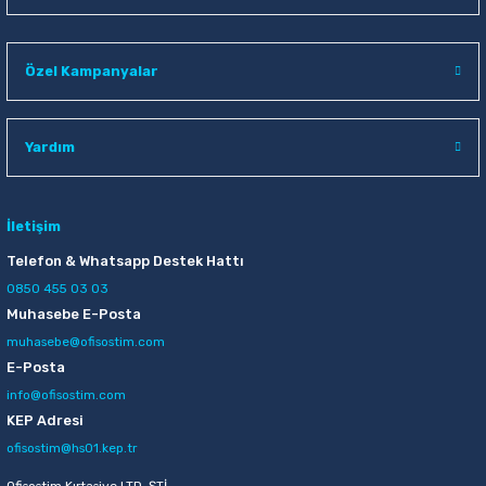
Özel Kampanyalar
Yardım
İletişim
Telefon & Whatsapp Destek Hattı
0850 455 03 03
Muhasebe E-Posta
muhasebe@ofisostim.com
E-Posta
info@ofisostim.com
KEP Adresi
ofisostim@hs01.kep.tr
Ofisostim Kırtasiye LTD. ŞTİ.