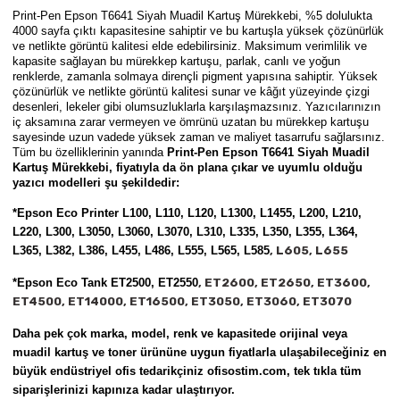
Parmak Boyaları
Print-Pen Epson T6641 Siyah Muadil Kartuş Mürekkebi
,
%5 dolulukta
4000 sayfa çıktı kapasitesine sahiptir ve bu kartuşla yüksek çözünürlük
ve netlikte görüntü kalitesi elde edebilirsiniz. Maksimum verimlilik ve
Pastel Boyalar
kapasite sağlayan bu mürekkep kartuşu, parlak, canlı ve yoğun
renklerde, zamanla solmaya dirençli pigment yapısına sahiptir. Yüksek
çözünürlük ve netlikte görüntü kalitesi sunar ve kâğıt yüzeyinde çizgi
Sulu Boyalar
desenleri, lekeler gibi olumsuzluklarla karşılaşmazsınız. Yazıcılarınızın
iç aksamına zarar vermeyen ve ömrünü uzatan bu mürekkep kartuşu
sayesinde uzun vadede yüksek zaman ve maliyet tasarrufu sağlarsınız.
Yağlı Boyalar
Tüm bu özelliklerinin yanında
Print-Pen Epson T6641 Siyah Muadil
Kartuş Mürekkebi
,
fiyatıyla da ön plana çıkar ve uyumlu olduğu
yazıcı modelleri şu şekildedir:
*Epson Eco Printer L100
, L110
, L120
, L1300
, L1455
, L200
, L210
,
L220
, L300
, L3050
, L3060
, L3070
, L310
, L335
, L350
, L355
, L364
,
L365
, L382
, L386
, L455
, L486
, L555
, L565
, L585
, L605
, L655
*
Epson Eco Tank ET2500
, ET2550
, ET2600
, ET2650
, ET3600
,
ET4500
, ET14000
, ET16500
, ET3050
, ET3060
, ET3070
Daha pek çok marka, model, renk ve kapasitede orijinal veya
muadil kartuş ve toner ürününe uygun fiyatlarla ulaşabileceğiniz en
büyük endüstriyel ofis tedarikçiniz ofisostim.com, tek tıkla tüm
siparişlerinizi kapınıza kadar ulaştırıyor.