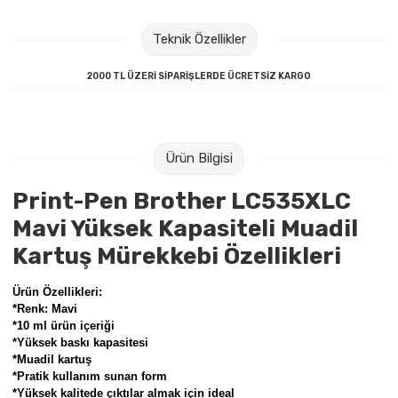
Raptiye & İğneler
Tual
Teknik Özellikler
Silgiler
Akrilik Boyalar
2000 TL ÜZERİ SİPARİŞLERDE ÜCRETSİZ KARGO
Sümen Takımları
Beslenme Çantaları
Zımba Tel Sökücüleri
Cam Boyaları
Ürün Bilgisi
Zımba Telleri
Ebru Boyaları
Print-Pen Brother LC535XLC
Mavi Yüksek Kapasiteli Muadil
Zımbalar
Fırçalar
Kartuş Mürekkebi Özellikleri
Daksiller
Guaj Boyaları
Ürün Özellikleri:
*Renk: Mavi
Kaşe Gereçleri
Kuru Boyalar
*10 ml ürün içeriği
*Yüksek baskı kapasitesi
*Muadil kartuş
Yapıştırıcılar
Mum Boyalar
*Pratik kullanım sunan form
*Yüksek kalitede çıktılar almak için ideal