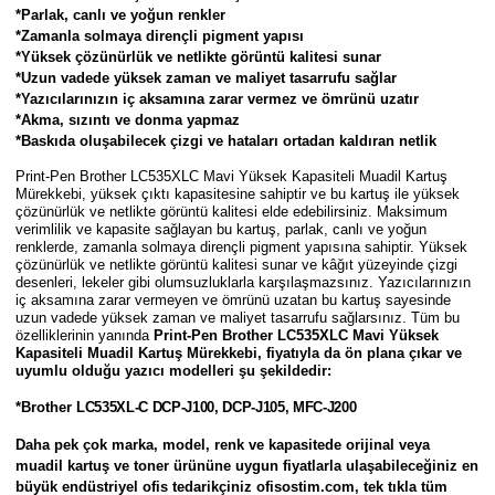
Parmak Boyaları
*Parlak, canlı ve yoğun renkler
*Zamanla solmaya dirençli pigment yapısı
*Yüksek çözünürlük ve netlikte görüntü kalitesi sunar
Pastel Boyalar
*Uzun vadede yüksek zaman ve maliyet tasarrufu sağlar
*Yazıcılarınızın iç aksamına zarar vermez ve ömrünü uzatır
Sulu Boyalar
*Akma, sızıntı ve donma yapmaz
*Baskıda oluşabilecek çizgi ve hataları ortadan kaldıran netlik
Yağlı Boyalar
Print-Pen Brother LC535XLC Mavi Yüksek Kapasiteli Muadil Kartuş
Mürekkebi
,
yüksek çıktı kapasitesine sahiptir ve bu kartuş ile yüksek
çözünürlük ve netlikte görüntü kalitesi elde edebilirsiniz. Maksimum
verimlilik ve kapasite sağlayan bu kartuş, parlak, canlı ve yoğun
renklerde, zamanla solmaya dirençli pigment yapısına sahiptir. Yüksek
çözünürlük ve netlikte görüntü kalitesi sunar ve kâğıt yüzeyinde çizgi
desenleri, lekeler gibi olumsuzluklarla karşılaşmazsınız. Yazıcılarınızın
iç aksamına zarar vermeyen ve ömrünü uzatan bu kartuş sayesinde
uzun vadede yüksek zaman ve maliyet tasarrufu sağlarsınız. Tüm bu
özelliklerinin yanında
Print-Pen Brother LC535XLC Mavi Yüksek
Kapasiteli Muadil Kartuş Mürekkebi, fiyatıyla da ön plana çıkar ve
uyumlu olduğu yazıcı modelleri şu şekildedir:
*Brother
LC535XL-C DCP-J100, DCP-J105, MFC-J200
Daha pek çok marka, model, renk ve kapasitede orijinal veya
muadil kartuş ve toner ürününe uygun fiyatlarla ulaşabileceğiniz en
büyük endüstriyel ofis tedarikçiniz ofisostim.com, tek tıkla tüm