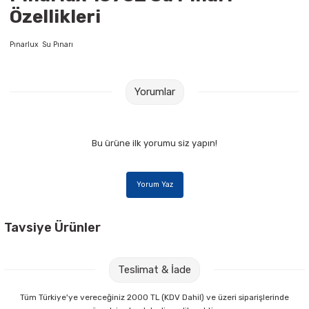
Özellikleri
Raptiye & İğneler
Tual
Pınarlux Su Pınarı
Silgiler
Akrilik Boyalar
Sümen Takımları
Beslenme Çantaları
Yorumlar
Zımba Tel Sökücüleri
Cam Boyaları
Bu ürüne ilk yorumu siz yapın!
Zımba Telleri
Ebru Boyaları
Zımbalar
Fırçalar
Yorum Yaz
Daksiller
Guaj Boyaları
Tavsiye Ürünler
Kaşe Gereçleri
Kuru Boyalar
Şvg 1 kg 405 li Kutu Küp Şeker
Doğuş 20 li Ballı Zencefilli Ihlamur Çayı
Teslimat & İade
Yapıştırıcılar
Mum Boyalar
66,00 TL
57,00 TL
Tüm Türkiye'ye vereceğiniz 2000 TL (KDV Dahil) ve üzeri siparişlerinde