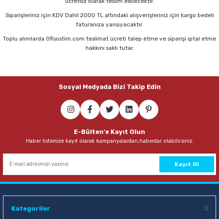
ücretsiz olarak teslim edilecektir.
Parmak Boyaları
Sepete Ekle
Sepete Ekle
Siparişleriniz için KDV Dahil 2000 TL altındaki alışverişleriniz için kargo bedeli
faturanıza yansıyacaktır.
Pastel Boyalar
Toplu alımlarda Ofisostim.com teslimat ücreti talep etme ve siparişi iptal etme
hakkını saklı tutar.
Sulu Boyalar
Yağlı Boyalar
Sosyal Medyada Bizi Takip Edin
E-Bülten'e Kayıt Olun
Haber listemize kayıt olarak kampanyalardan,haberdar olabilirsiniz.
Kayıt Ol
Kategoriler