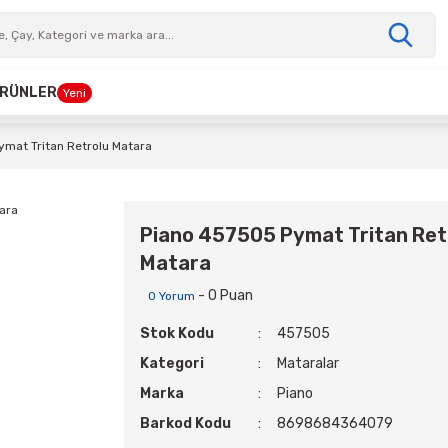
 ÜRÜNLER
Yeni
mat Tritan Retrolu Matara
Piano 457505 Pymat Tritan Ret
Matara
- 0 Puan
0 Yorum
Stok Kodu
457505
Kategori
Mataralar
Marka
Piano
Barkod Kodu
8698684364079