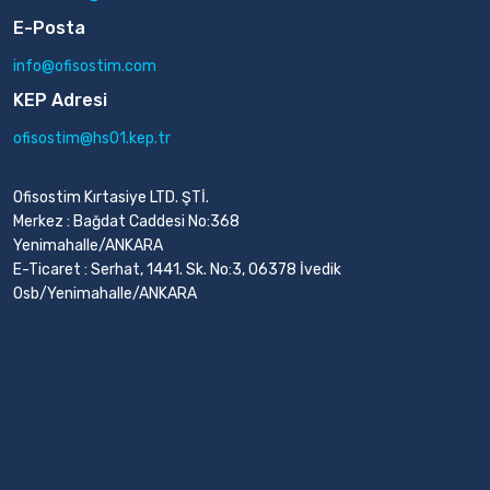
E-Posta
info@ofisostim.com
KEP Adresi
ofisostim@hs01.kep.tr
Ofisostim Kırtasiye LTD. ŞTİ.
Merkez : Bağdat Caddesi No:368
Yenimahalle/ANKARA
E-Ticaret : Serhat, 1441. Sk. No:3, 06378 İvedik
Osb/Yenimahalle/ANKARA