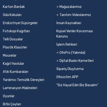
Karton Bardak
⭐ Mağazalarımız
Oda Kokuları
⭐ Tanıtım Videolarımız
Endüstriyel Süpürgeler
İnsan Kaynakları
Fotokopi Kağıtları
Kişisel Veriler Korunması
Kanunu
Telli Dosyalar
İşlem Rehberi
Plastik Klasörler
⭐ OfisPro (Yakında)
Mouselar
⭐ Dijital Baskı Hizmetleri
Kağıt Havlular
Sipariş Oluşturma
Atık Kumbaraları
Ofisostim APP
Yardımcı Temizlik Gereçleri
"Siz Hayal Edin Biz Basalım"
Laminasyon Makineleri
Oyunlar
Bitki Çayları