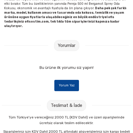
etki bırakır. Tüm bu özelliklerinin yanında Pereja 500 ml Bergamot Sprey Oda
Kokusu, ekonomik ve avantajlı fiyatıyla da ön plana çıkıyor.
Daha pek çok farklı
marka, model, kullanım amacı ve tasarımda oda kokusu, temizlik ve yaşam
ürününe uygun fiyatlarla ulaşabileceğiniz en büyük endüstriyel ofis
tedarikçiniz ofisostim.com, tek tıkla tüm siparişlerinizi kapınıza kadar
ulaştırıyor.
Yorumlar
Bu ürüne ilk yorumu siz yapın!
Yorum Yaz
Teslimat & İade
Tüm Türkiye'ye vereceğiniz 2000 TL (KDV Dahil) ve üzeri siparişlerinde
ücretsiz olarak teslim edilecektir.
Siparişleriniz için KDV Dahil 2000 TL altındaki alışverişleriniz için kargo bedeli