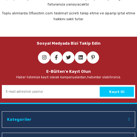
faturanıza yansıyacaktır.
Toplu alımlarda Ofisostim.com teslimat ücreti talep etme ve siparişi iptal etme
hakkını saklı tutar.
Sosyal Medyada Bizi Takip Edin
E-Bülten'e Kayıt Olun
Haber listemize kayıt olarak kampanyalardan,haberdar olabilirsiniz.
Kayıt Ol
Kategoriler