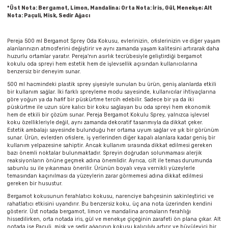
Parmak Boyaları
*Üst Nota: Bergamot, Limon, Mandalina; Orta Nota: İris, Gül, Menekşe; Alt
Nota: Paçuli, Misk, Sedir Ağacı
Pastel Boyalar
Pereja 500 ml Bergamot Sprey Oda Kokusu, evlerinizin, ofislerinizin ve diğer yaşam
alanlarınızın atmosferini değiştirir ve aynı zamanda yaşam kalitesini artırarak daha
Sulu Boyalar
huzurlu ortamlar yaratır. Pereja'nın asırlık tecrübesiyle geliştirdiği bergamot
kokulu oda spreyi hem estetik hem de işlevsellik açısından kullanıcılarına
benzersiz bir deneyim sunar.
Yağlı Boyalar
500 ml hacmindeki plastik sprey şişesiyle sunulan bu ürün, geniş alanlarda etkili
bir kullanım sağlar. İki farklı spreyleme modu sayesinde, kullanıcılar ihtiyaçlarına
göre yoğun ya da hafif bir püskürtme tercih edebilir. Sadece bir ya da iki
püskürtme ile uzun süre kalıcı bir koku sağlayan bu oda spreyi hem ekonomik
hem de etkili bir çözüm sunar. Pereja Bergamot Kokulu Sprey, yalnızca işlevsel
koku özellikleriyle değil, aynı zamanda dekoratif tasarımıyla da dikkat çeker.
Estetik ambalajı sayesinde bulunduğu her ortama uyum sağlar ve şık bir görünüm
sunar. Ürün, evlerden ofislere, iş yerlerinden diğer kapalı alanlara kadar geniş bir
kullanım yelpazesine sahiptir. Ancak kullanım sırasında dikkat edilmesi gereken
bazı önemli noktalar bulunmaktadır. Spreyin doğrudan solunmaması alerjik
reaksiyonların önüne geçmek adına önemlidir. Ayrıca, cilt ile temas durumunda
sabunlu su ile yıkanması önerilir. Ürünün boyalı veya vernikli yüzeylerle
temasından kaçınılması da yüzeylerin zarar görmemesi adına dikkat edilmesi
gereken bir husustur.
Bergamot kokusunun ferahlatıcı kokusu, narenciye bahçesinin sakinleştirici ve
rahatlatıcı etkisini uyandırır. Bu benzersiz koku, üç ana nota üzerinden kendini
gösterir. Üst notada bergamot, limon ve mandalina aromaların ferahlığı
hissedilirken, orta notada iris, gül ve menekşe çiçeğinin zarafeti ön plana çıkar. Alt
notada ise Paçuli, misk ve sedir ağacının kokusu kalıcılığı artırır ve büyüleyici bir