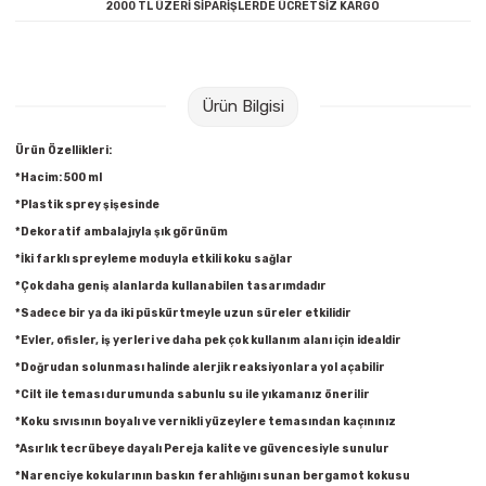
2000 TL ÜZERİ SİPARİŞLERDE ÜCRETSİZ KARGO
Raptiye & İğneler
Tual
Silgiler
Akrilik Boyalar
Ürün Bilgisi
Sümen Takımları
Beslenme Çantaları
Ürün Özellikleri:
Zımba Tel Sökücüleri
Cam Boyaları
*Hacim: 500 ml
*Plastik sprey şişesinde
Zımba Telleri
Ebru Boyaları
*Dekoratif ambalajıyla şık görünüm
*İki farklı spreyleme moduyla etkili koku sağlar
Zımbalar
Fırçalar
*Çok daha geniş alanlarda kullanabilen tasarımdadır
*Sadece bir ya da iki püskürtmeyle uzun süreler etkilidir
Daksiller
Guaj Boyaları
*Evler, ofisler, iş yerleri ve daha pek çok kullanım alanı için idealdir
*Doğrudan solunması halinde alerjik reaksiyonlara yol açabilir
Kaşe Gereçleri
Kuru Boyalar
*Cilt ile teması durumunda sabunlu su ile yıkamanız önerilir
*Koku sıvısının boyalı ve vernikli yüzeylere temasından kaçınınız
Yapıştırıcılar
Mum Boyalar
*Asırlık tecrübeye dayalı Pereja kalite ve güvencesiyle sunulur
*Narenciye kokularının baskın ferahlığını sunan bergamot kokusu