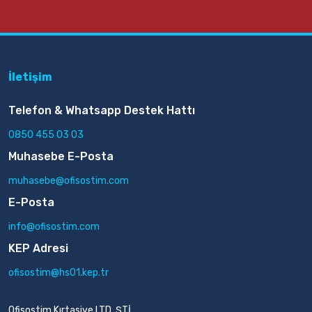
İletişim
Telefon & Whatsapp Destek Hattı
0850 455 03 03
Muhasebe E-Posta
muhasebe@ofisostim.com
E-Posta
info@ofisostim.com
KEP Adresi
ofisostim@hs01.kep.tr
Ofisostim Kırtasiye LTD. ŞTİ.