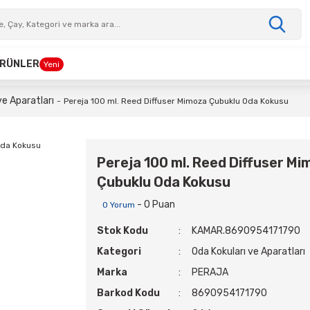
 ÜRÜNLER
Yeni
ve Aparatları
Pereja 100 ml. Reed Diffuser Mimoza Çubuklu Oda Kokusu
Pereja 100 ml. Reed Diffuser Mi
Çubuklu Oda Kokusu
- 0 Puan
0 Yorum
Stok Kodu
KAMAR.8690954171790
Kategori
Oda Kokuları ve Aparatları
Marka
PERAJA
Barkod Kodu
8690954171790