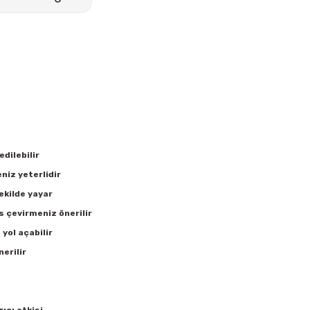
edilebilir
eniz yeterlidir
ekilde yayar
s çevirmeniz önerilir
yol açabilir
erilir