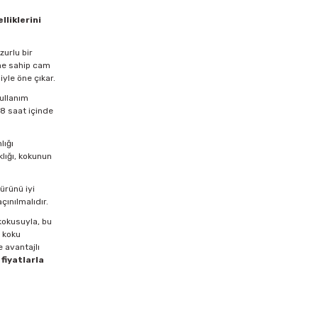
liklerini
zurlu bir
cme sahip cam
yle öne çıkar.
kullanım
48 saat içinde
lığı
klığı, kokunun
ürünü iyi
çınılmalıdır.
kokusuyla, bu
z koku
 avantajlı
fiyatlarla