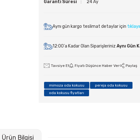
Garanti Süresi
24 Ay
Aynı gün kargo teslimat detaylar için
tıklay
12:00'a Kadar Olan Siparişleriniz
Aynı Gün 
Tavsiye Et
Fiyatı Düşünce Haber Ver
Paylaş
mimoza oda kokusu
pereja oda kokusu
oda kokusu fiyatları
Ürün Bilgisi