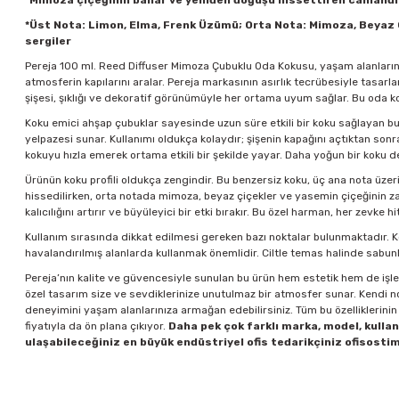
*Mimoza çiçeğinin bahar ve yeniden doğuşu hissettiren canlandır
*Üst Nota: Limon, Elma, Frenk Üzümü; Orta Nota: Mimoza, Beyaz Çi
sergiler
Pereja 100 ml. Reed Diffuser Mimoza Çubuklu Oda Kokusu, yaşam alanlarınıza
atmosferin kapılarını aralar. Pereja markasının asırlık tecrübesiyle tasar
şişesi, şıklığı ve dekoratif görünümüyle her ortama uyum sağlar. Bu oda k
Koku emici ahşap çubuklar sayesinde uzun süre etkili bir koku sağlayan bu 
yelpazesi sunar. Kullanımı oldukça kolaydır; şişenin kapağını açtıktan sonra
kokuyu hızla emerek ortama etkili bir şekilde yayar. Daha yoğun bir koku d
Ürünün koku profili oldukça zengindir. Bu benzersiz koku, üç ana nota üze
hissedilirken, orta notada mimoza, beyaz çiçekler ve yasemin çiçeğinin zar
kalıcılığını artırır ve büyüleyici bir etki bırakır. Bu özel harman, her zevke
Kullanım sırasında dikkat edilmesi gereken bazı noktalar bulunmaktadır. Ko
havalandırılmış alanlarda kullanmak önemlidir. Ciltle temas halinde sabunl
Pereja’nın kalite ve güvencesiyle sunulan bu ürün hem estetik hem de işlev
özel tasarım size ve sevdiklerinize unutulmaz bir atmosfer sunar. Kendi no
deneyimini yaşam alanlarınıza armağan edebilirsiniz. Tüm bu özelliklerin
fiyatıyla da ön plana çıkıyor.
Daha pek çok farklı marka, model, kulla
ulaşabileceğiniz en büyük endüstriyel ofis tedarikçiniz ofisostim.