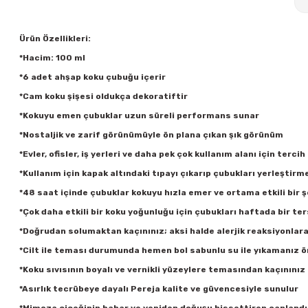
Ürün Özellikleri:
*Hacim: 100 ml
*6 adet ahşap koku çubuğu içerir
*Cam koku şişesi oldukça dekoratiftir
*Kokuyu emen çubuklar uzun süreli performans sunar
*Nostaljik ve zarif görünümüyle ön plana çıkan şık görünüm
*Evler, ofisler, iş yerleri ve daha pek çok kullanım alanı için tercih 
*Kullanım için kapak altındaki tıpayı çıkarıp çubukları yerleştirm
*48 saat içinde çubuklar kokuyu hızla emer ve ortama etkili bir ş
*Çok daha etkili bir koku yoğunluğu için çubukları haftada bir ter
*Doğrudan solumaktan kaçınınız; aksi halde alerjik reaksiyonlara 
*Cilt ile teması durumunda hemen bol sabunlu su ile yıkamanız ön
*Koku sıvısının boyalı ve vernikli yüzeylere temasından kaçınınız
*Asırlık tecrübeye dayalı Pereja kalite ve güvencesiyle sunulur