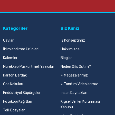
Kategoriler
Biz Kimiz
Çaylar
İş Konseptimiz
İklimlendirme Ürünleri
Hakkımızda
Kalemler
Bloglar
Mürekkep Püskürtmeli Yazıcılar
Neden Ofis Ostim?
Karton Bardak
⭐ Mağazalarımız
Oda Kokuları
⭐ Tanıtım Videolarımız
Endüstriyel Süpürgeler
İnsan Kaynakları
Fotokopi Kağıtları
Kişisel Veriler Korunması
Kanunu
Telli Dosyalar