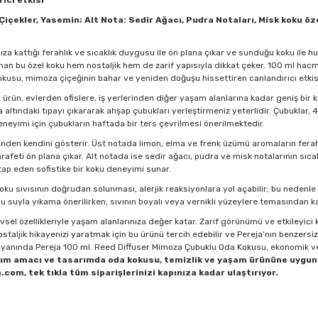
ıcı etkisi
çekler, Yasemin; Alt Nota: Sedir Ağacı, Pudra Notaları, Misk koku özel
 kattığı ferahlık ve sıcaklık duygusu ile ön plana çıkar ve sunduğu koku ile hu
lanan bu özel koku hem nostaljik hem de zarif yapısıyla dikkat çeker. 100 ml ha
okusu, mimoza çiçeğinin bahar ve yeniden doğuşu hissettiren canlandırıcı etkisi
ürün, evlerden ofislere, iş yerlerinden diğer yaşam alanlarına kadar geniş bir 
 altındaki tıpayı çıkararak ahşap çubukları yerleştirmeniz yeterlidir. Çubuklar, 
eneyimi için çubukların haftada bir ters çevrilmesi önerilmektedir.
rinden kendini gösterir. Üst notada limon, elma ve frenk üzümü aromaların ferah
afeti ön plana çıkar. Alt notada ise sedir ağacı, pudra ve misk notalarının sıca
 hitap eden sofistike bir koku deneyimi sunar.
ku sıvısının doğrudan solunması, alerjik reaksiyonlara yol açabilir; bu nedenle 
u suyla yıkama önerilirken, sıvının boyalı veya vernikli yüzeylere temasından ka
sel özellikleriyle yaşam alanlarınıza değer katar. Zarif görünümü ve etkileyici 
staljik hikayenizi yaratmak için bu ürünü tercih edebilir ve Pereja’nın benzersi
in yanında Pereja 100 ml. Reed Diffuser Mimoza Çubuklu Oda Kokusu, ekonomik ve
nım amacı ve tasarımda oda kokusu, temizlik ve yaşam ürününe uygun 
com, tek tıkla tüm siparişlerinizi kapınıza kadar ulaştırıyor.