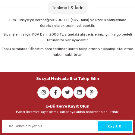
Faber-Castell Candy Pvc-Free Kılıflı Metalik Silgi
Teslimat & İade
24,00 TL
Tüm Türkiye'ye vereceğiniz 2000 TL (KDV Dahil) ve üzeri siparişlerinde
ücretsiz olarak teslim edilecektir.
Sepete Ekle
Siparişleriniz için KDV Dahil 2000 TL altındaki alışverişleriniz için kargo bedeli
faturanıza yansıyacaktır.
Toplu alımlarda Ofisostim.com teslimat ücreti talep etme ve siparişi iptal etme
hakkını saklı tutar.
Sosyal Medyada Bizi Takip Edin
E-Bülten'e Kayıt Olun
Haber listemize kayıt olarak kampanyalardan,haberdar olabilirsiniz.
Kayıt Ol