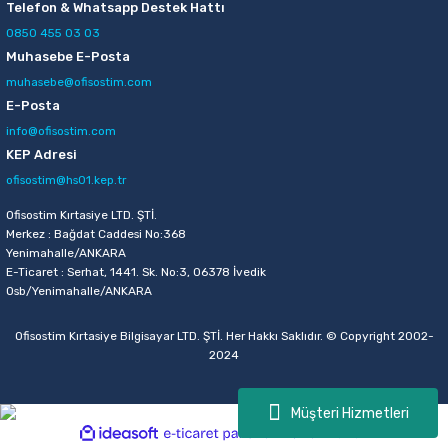
Telefon & Whatsapp Destek Hattı
0850 455 03 03
Muhasebe E-Posta
muhasebe@ofisostim.com
E-Posta
info@ofisostim.com
KEP Adresi
ofisostim@hs01.kep.tr
Ofisostim Kırtasiye LTD. ŞTİ.
Merkez : Bağdat Caddesi No:368
Yenimahalle/ANKARA
E-Ticaret : Serhat, 1441. Sk. No:3, 06378 İvedik
Osb/Yenimahalle/ANKARA
Ofisostim Kırtasiye Bilgisayar LTD. ŞTİ. Her Hakkı Saklıdır. © Copyright 2002-
2024
Müşteri Hizmetleri
ideasoft
ile
e-
hazırlandı.