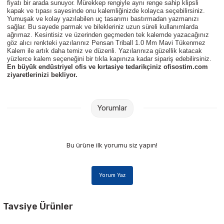
fiyatı bir arada sunuyor. Mürekkep rengiyle aynı renge sahip klipsli
Parmak Boyaları
kapak ve tıpası sayesinde onu kalemliğinizde kolayca seçebilirsiniz.
Yumuşak ve kolay yazılabilen uç tasarımı bastırmadan yazmanızı
sağlar. Bu sayede parmak ve bilekleriniz uzun süreli kullanımlarda
Pastel Boyalar
ağrımaz. Kesintisiz ve üzerinden geçmeden tek kalemde yazacağınız
göz alıcı renkteki yazılarınız Pensan Triball 1.0 Mm Mavi Tükenmez
Kalem ile artık daha temiz ve düzenli. Yazılarınıza güzellik katacak
Sulu Boyalar
yüzlerce kalem seçeneğini bir tıkla kapınıza kadar sipariş edebilirsiniz.
En büyük endüstriyel ofis ve kırtasiye tedarikçiniz ofisostim.com
ziyaretlerinizi bekliyor
.
Yağlı Boyalar
Yorumlar
Bu ürüne ilk yorumu siz yapın!
Yorum Yaz
Tavsiye Ürünler