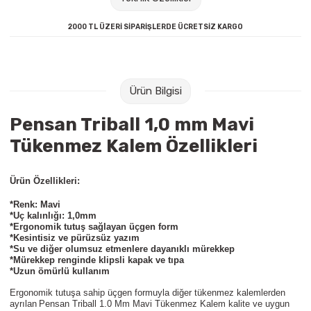
Raptiye & İğneler
Tual
2000 TL ÜZERİ SİPARİŞLERDE ÜCRETSİZ KARGO
Silgiler
Akrilik Boyalar
Sümen Takımları
Beslenme Çantaları
Ürün Bilgisi
Zımba Tel Sökücüleri
Cam Boyaları
Pensan Triball 1,0 mm Mavi
Tükenmez Kalem Özellikleri
Zımba Telleri
Ebru Boyaları
Ürün Özellikleri:
Zımbalar
Fırçalar
*Renk: Mavi
*Uç kalınlığı: 1,0mm
Daksiller
Guaj Boyaları
*Ergonomik tutuş sağlayan üçgen form
*Kesintisiz ve pürüzsüz yazım
*Su ve diğer olumsuz etmenlere dayanıklı mürekkep
Kaşe Gereçleri
Kuru Boyalar
*Mürekkep renginde klipsli kapak ve tıpa
*Uzun ömürlü kullanım
Yapıştırıcılar
Mum Boyalar
Ergonomik tutuşa sahip üçgen formuyla diğer tükenmez kalemlerden
ayrılan
Pensan Triball 1.0 Mm Mavi Tükenmez Kalem kalite ve uygun