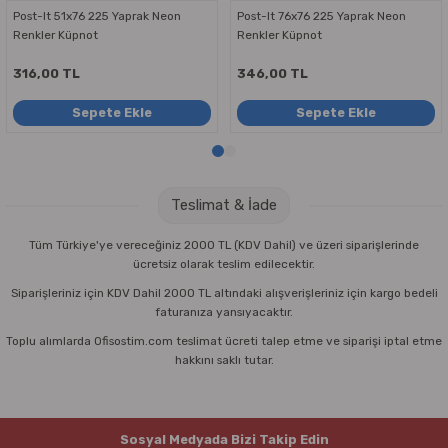
Post-It 51x76 225 Yaprak Neon
Post-It 76x76 225 Yaprak Neon
Renkler Küpnot
Renkler Küpnot
316,00 TL
346,00 TL
Sepete Ekle
Sepete Ekle
Teslimat & İade
Tüm Türkiye'ye vereceğiniz 2000 TL (KDV Dahil) ve üzeri siparişlerinde
ücretsiz olarak teslim edilecektir.
Siparişleriniz için KDV Dahil 2000 TL altındaki alışverişleriniz için kargo bedeli
faturanıza yansıyacaktır.
Toplu alımlarda Ofisostim.com teslimat ücreti talep etme ve siparişi iptal etme
hakkını saklı tutar.
Sosyal Medyada Bizi Takip Edin