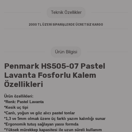
Raptiye & İğneler
Tual
Teknik Özellikler
Silgiler
Akrilik Boyalar
2000 TL ÜZERİ SİPARİŞLERDE ÜCRETSİZ KARGO
Sümen Takımları
Beslenme Çantaları
Zımba Tel Sökücüleri
Cam Boyaları
Ürün Bilgisi
Zımba Telleri
Ebru Boyaları
Penmark HS505-07 Pastel
Lavanta Fosforlu Kalem
Zımbalar
Fırçalar
Özellikleri
Daksiller
Guaj Boyaları
Ürün özellikleri:
*Renk: Pastel Lavanta
Kaşe Gereçleri
Kuru Boyalar
*Kesik uç tipi
*Canlı, yoğun ve göz alıcı pastel tonlar
*1,3 ve 5mm olmak üzere üç farklı yazım kalınlığı sunar
Yapıştırıcılar
Mum Boyalar
*Ergonomik tutuş sağlayan yassı formda
*Yüksek mürekkep kapasitesi ile uzun süreli kullanım