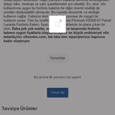
dolayı faks, fotokopi ve satır işaretlemeleri için idealdir. Ev, okul, ofis
kullanımına uygun bu fosforlu kalemin bir diğer önemli özelliği de
yeniden doldurulabilir olmasıdır. Bu sayede ekonomik ve ekolojik
kullanım sağlar. Cebinize dost olduğu gibi çevreye de saygılı bir
kullanım sunar. Tüm bu özelliklerinin yanında
Penmark HS505-07 Pastel
Lavanta Fosforlu Kalem, fiyatı ve canlı renkleriyle ön plana çıkan bir
ürün.
Daha pek çok marka, model, renk ve tasarımda fosforlu
kaleme uygun fiyatlarla ulaşabileceğiniz en büyük endüstriyel ofis
tedarikçiniz ofisostim.com, tek tıkla tüm siparişlerinizi kapınıza
kadar ulaştırıyor.
Yorumlar
Bu ürüne ilk yorumu siz yapın!
Yorum Yaz
Tavsiye Ürünler