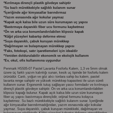
Parmak Boyaları
*Kırılmaya dirençli plastik gövdeye sahiptir
*Su bazlı mürekkebiyle sağlıklı kulanım sunar
*İçeriğinde ağır kimyasallar barındırmaz
Pastel Boyalar
*Yazım esnasında ağır kokular yaymaz
*Kapak açık kalsa bile uzun süre kurumayan uç yapısı
*Bastırmaya dayanıklı fiber ucu formunu kaybetmez
Sulu Boyalar
*Ön ve arka uca konumlandırılabilen klipssiz kapak
*Kâğıt yüzeyleri kabartıp deforme etmez
Yağlı Boyalar
*Suya dayanıklı, çabuk kuruyan mürekkep
*Dağılmayan ve bulaşmayan mürekkep yapısı
*Faks, fotokopi, satır işaretlemeleri için idealdir
*Yeniden doldurulabilir ekonomik ve ekolojik kullanım
*Ev, okul, ofis kullanımına uygundur
Penmark HS505-07 Pastel Lavanta Fosforlu Kalem,
1,3 ve 5mm olmak
üzere üç farklı yazım kalınlığı sunan, kesik uç tipinde bir fosforlu kalem
ürünüdür.
Canlı, yoğun ve göz alıcı
tonlara sahip bu kalem, pastel
lavanta renge sahiptir ve y
üksek mürekkep kapasitesi
ile uzun süreli
kullanım sunar.
Ergonomik tutuş sağlayan yassı formdadır ve
kırılmaya
dirençli plastik gövdeye sahiptir. Ön ve arka uca konumlandırılabilen
klipssiz kapağı bulunur. Kapak açık kalsa bile uzun süre kurumayan
fiber uç yapısı bastırmaya dirençlidir, orijinal formunu kolayca
kaybetmez. Su bazlı mürekkebiyle sağlıklı kulanım sunar. İçeriğinde
ağır kimyasallar barındırmadığından, yazım esnasında ağır kokular
yaymaz. Suya dayanıklı, çabuk kuruyan mürekkebi, dağılmayan ve
bulaşmayan niteliktedir. Kâğıt yüzeyleri kabartıp deforme etmediğinden