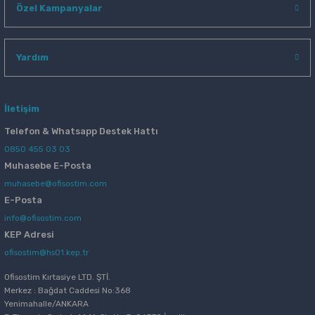
Özel Kampanyalar
Yardım
İletişim
Telefon & Whatsapp Destek Hattı
0850 455 03 03
Muhasebe E-Posta
muhasebe@ofisostim.com
E-Posta
info@ofisostim.com
KEP Adresi
ofisostim@hs01.kep.tr
Ofisostim Kırtasiye LTD. ŞTİ.
Merkez : Bağdat Caddesi No:368
Yenimahalle/ANKARA