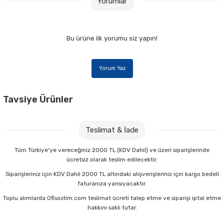
Yorumlar
Bu ürüne ilk yorumu siz yapın!
Yorum Yaz
Tavsiye Ürünler
Mas 315 Renkli Harita Çivisi
Mimaks Renkli Harita Çivisi
Teslimat & İade
15,00 TL
13,00 TL
Tüm Türkiye'ye vereceğiniz 2000 TL (KDV Dahil) ve üzeri siparişlerinde
ücretsiz olarak teslim edilecektir.
Sepete Ekle
Sepete Ekle
Siparişleriniz için KDV Dahil 2000 TL altındaki alışverişleriniz için kargo bedeli
faturanıza yansıyacaktır.
Toplu alımlarda Ofisostim.com teslimat ücreti talep etme ve siparişi iptal etme
Brons BR-958 Doldurulabilir Kırmızı Tahta Kalemi
hakkını saklı tutar.