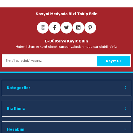
29,00 TL
Sosyal Medyada Bizi Takip Edin
Sepete Ekle
E-Bülten'e Kayıt Olun
Haber listemize kayıt olarak kampanyalardan,haberdar olabilirsiniz.
Kayıt Ol
Kategoriler
Biz Kimiz
Hesabım