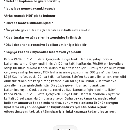
*Selefon kaplama ile güçlendirilmiş
Parmak Boyaları
*Isı, ışık ve neme dayanıklı yapıda
*Arka kısımda MDF plaka bulunur
Pastel Boyalar
*Duvara monte kullanım içindir
*Ön yüzde güvenlik amaçlı olarak cam kullanılmamıştır
Sulu Boyalar
*Kısaltmalar ve görseller ile zenginleştirilmiştir
*Okul, dershane, resmi ve özel kurumlar için idealdir
Yağlı Boyalar
*Sağlığa zararlı kimyasallar içermeyen yapıdadır
Panda PAN405 70x100 Metal Çerçeveli Dünya Fiziki Haritası, yatay formda
kullanıma sahip, ölçeklendirilmiş bir Dünya fiziki haritasıdır. 70x100 cm boyutlara
sahip bu ürün, duvara monte kullanım için tasarlanıştır. Gümüş renkte alüminyum
çerçeveye sahip bu ürün, MDF levha üzerine yapıştırılmış 300 gr/m² ithal kuşe
kâğıt üzeri ofset baskı Dünya fiziki haritasıdır. Selefon kaplama ile ısı, ışık, nem gibi
olumsuz etmenlere karşı direnç kazandırılan bu eğitim ürünü, kısaltmalar ve
görseller ile zenginleştirilmiştir. Ön yüzde güvenlik amaçlı olarak cam
kullanılmamıştır. Okul, dershane, resmi ve özel kurumlar için ideal nitelikteki
Panda PAN405 70x100 Metal Çerçeveli Dünya Fiziki Haritası, ekonomik fiyatı ve
kaliteli görsel yapısıyla ön plana çıkıyor.
Daha pek çok marka, model, ebat,
kullanım amacı ve tasarımda harita, sunum ve planlama ürününe uygun
fiyatlarla ulaşabileceğiniz en büyük endüstriyel ofis tedarikçiniz
ofisostim.com, tek tıkla tüm siparişlerinizi kapınıza kadar ulaştırıyor.