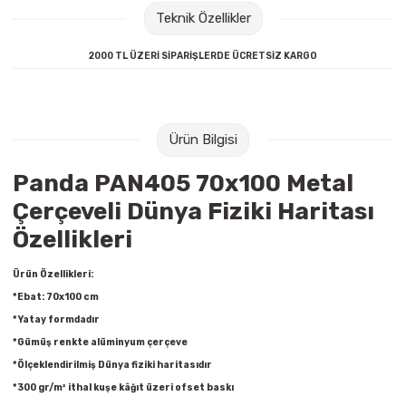
Raptiye & İğneler
Tual
Teknik Özellikler
2000 TL ÜZERİ SİPARİŞLERDE ÜCRETSİZ KARGO
Silgiler
Akrilik Boyalar
Sümen Takımları
Beslenme Çantaları
Ürün Bilgisi
Zımba Tel Sökücüleri
Cam Boyaları
Panda PAN405 70x100 Metal
Zımba Telleri
Ebru Boyaları
Çerçeveli Dünya Fiziki Haritası
Özellikleri
Zımbalar
Fırçalar
Ürün Özellikleri:
Daksiller
Guaj Boyaları
*Ebat: 70x100 cm
*Yatay formdadır
Kaşe Gereçleri
Kuru Boyalar
*Gümüş renkte alüminyum çerçeve
*Ölçeklendirilmiş Dünya fiziki haritasıdır
Yapıştırıcılar
Mum Boyalar
*300 gr/m² ithal kuşe kâğıt üzeri ofset baskı